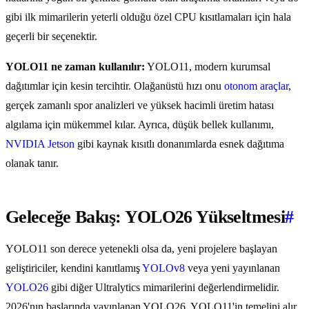
gibi ilk mimarilerin yeterli olduğu özel CPU kısıtlamaları için hala
geçerli bir seçenektir.
YOLO11 ne zaman kullanılır:
YOLO11, modern kurumsal
dağıtımlar için kesin tercihtir. Olağanüstü hızı onu
otonom araçlar
,
gerçek zamanlı spor analizleri ve yüksek hacimli üretim hatası
algılama için mükemmel kılar. Ayrıca, düşük bellek kullanımı,
NVIDIA Jetson
gibi kaynak kısıtlı donanımlarda esnek dağıtıma
olanak tanır.
Geleceğe Bakış: YOLO26 Yükseltmesi
#
YOLO11 son derece yetenekli olsa da, yeni projelere başlayan
geliştiriciler, kendini kanıtlamış
YOLOv8
veya yeni yayınlanan
YOLO26
gibi diğer Ultralytics mimarilerini değerlendirmelidir.
2026'nın başlarında yayınlanan YOLO26, YOLO11'in temelini alır