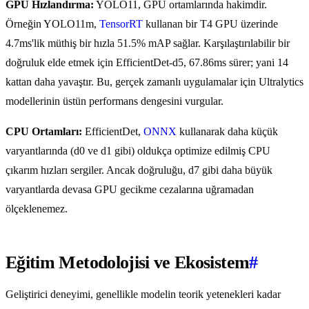
GPU Hızlandırma:
YOLO11, GPU ortamlarında hakimdir.
Örneğin YOLO11m,
TensorRT
kullanan bir T4 GPU üzerinde
4.7ms'lik müthiş bir hızla 51.5% mAP sağlar. Karşılaştırılabilir bir
doğruluk elde etmek için EfficientDet-d5, 67.86ms sürer; yani 14
kattan daha yavaştır. Bu, gerçek zamanlı uygulamalar için Ultralytics
modellerinin üstün performans dengesini vurgular.
CPU Ortamları:
EfficientDet,
ONNX
kullanarak daha küçük
varyantlarında (d0 ve d1 gibi) oldukça optimize edilmiş CPU
çıkarım hızları sergiler. Ancak doğruluğu, d7 gibi daha büyük
varyantlarda devasa GPU gecikme cezalarına uğramadan
ölçeklenemez.
Eğitim Metodolojisi ve Ekosistem
#
Geliştirici deneyimi, genellikle modelin teorik yetenekleri kadar