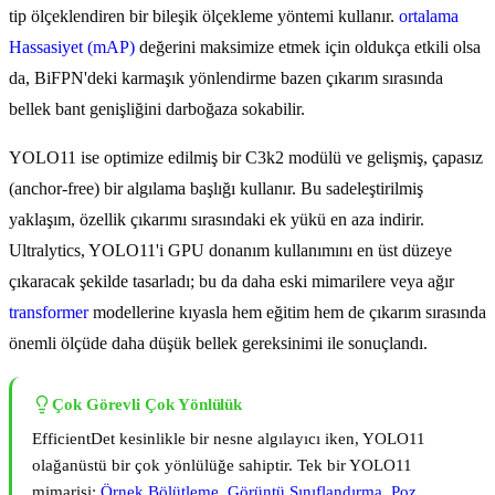
tip ölçeklendiren bir bileşik ölçekleme yöntemi kullanır.
ortalama
Hassasiyet (mAP)
değerini maksimize etmek için oldukça etkili olsa
da, BiFPN'deki karmaşık yönlendirme bazen çıkarım sırasında
bellek bant genişliğini darboğaza sokabilir.
YOLO11 ise optimize edilmiş bir C3k2 modülü ve gelişmiş, çapasız
(anchor-free) bir algılama başlığı kullanır. Bu sadeleştirilmiş
yaklaşım, özellik çıkarımı sırasındaki ek yükü en aza indirir.
Ultralytics, YOLO11'i GPU donanım kullanımını en üst düzeye
çıkaracak şekilde tasarladı; bu da daha eski mimarilere veya ağır
transformer
modellerine kıyasla hem eğitim hem de çıkarım sırasında
önemli ölçüde daha düşük bellek gereksinimi ile sonuçlandı.
Çok Görevli Çok Yönlülük
EfficientDet kesinlikle bir nesne algılayıcı iken, YOLO11
olağanüstü bir çok yönlülüğe sahiptir. Tek bir YOLO11
mimarisi;
Örnek Bölütleme
,
Görüntü Sınıflandırma
,
Poz