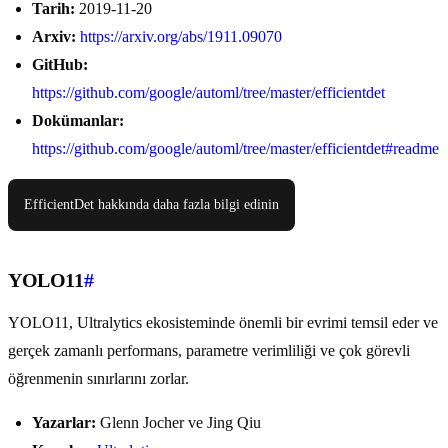
Tarih:
2019-11-20
Arxiv:
https://arxiv.org/abs/1911.09070
GitHub:
https://github.com/google/automl/tree/master/efficientdet
Dokümanlar:
https://github.com/google/automl/tree/master/efficientdet#readme
EfficientDet hakkında daha fazla bilgi edinin
YOLO11
#
YOLO11, Ultralytics ekosisteminde önemli bir evrimi temsil eder ve
gerçek zamanlı performans, parametre verimliliği ve çok görevli
öğrenmenin sınırlarını zorlar.
Yazarlar:
Glenn Jocher ve Jing Qiu