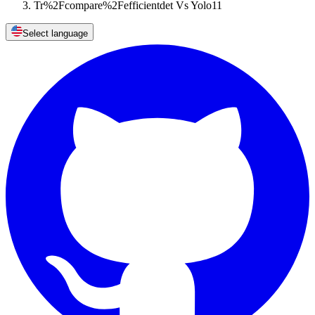
Tr%2Fcompare%2Fefficientdet Vs Yolo11
Select language