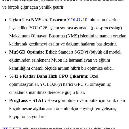
ve birçok çığır açan yenilik getirir:
Uçtan Uca NMS'siz Tasarım:
YOLOv10
mirasının üzerine
inşa edilen YOLO26, işlem sonrası aşamada (post-processing)
Maksimum Olmayan Bastırma (NMS) işlemini tamamen ortadan
kaldırarak gecikmeyi azaltır ve dağıtım hatlarını basitleştirir.
MuSGD Optimize Edici:
Standart SGD'yi (büyük dil modeli
eğitiminden esinlenen) Muon ile harmanlayan ve eğitim
kararlılığını önemli ölçüde artıran hibrit bir optimize edici.
%43'e Kadar Daha Hızlı CPU Çıkarımı:
Özel
optimizasyonlar, YOLO26'yı harici GPU'su olmayan uç
cihazlarda inanılmaz derecede güçlü kılar.
ProgLoss + STAL:
Hava görüntüleri ve robotik için kritik olan
küçük nesne algılamasını önemli ölçüde iyileştiren gelişmiş
kayıp fonksiyonları.