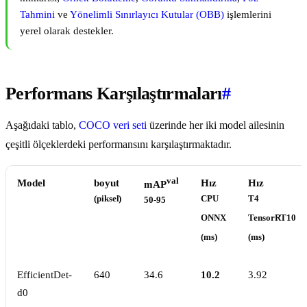
Tahmini
ve
Yönelimli Sınırlayıcı Kutular (OBB)
işlemlerini
yerel olarak destekler.
Performans Karşılaştırmaları
#
Aşağıdaki tablo,
COCO veri seti
üzerinde her iki model ailesinin
çeşitli ölçeklerdeki performansını karşılaştırmaktadır.
val
Model
boyut
Hız
Hız
mAP
(piksel)
CPU
T4
50-95
ONNX
TensorRT10
(ms)
(ms)
EfficientDet-
640
34.6
10.2
3.92
d0