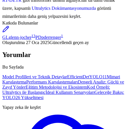
RT-DETR
gibi transformer tabanlı algılayıcılar da dahil olmak
üzere, kapsamlı
Ultralytics Dokümantasyonumuzda
görüntü
mimarilerinin daha geniş yelpazesini keşfet.
Katkıda Bulunanlar
13
1
GL
glenn-jocher
PD
pderrenger
Oluşturulma
27 Oca 2025
Güncellendi
geçen ay
Yorumlar
Bu Sayfada
Model Profilleri ve Teknik Detaylar
EfficientDet
YOLO11
Mimari
Karşılaştırma
Performans Karşılaştırmaları
Dengeli Analiz: Güçlü ve
Zayıf Yönler
Eğitim Metodolojisi ve Ekosistem
Kod Örneği:
Ultralytics ile Başlangıç
İdeal Kullanım Senaryoları
Geleceğe Bakış:
YOLO26 Yükseltmesi
Yapay zeka ile keşfet