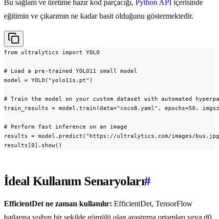
Bu sağlam ve üretime hazır kod parçacığı,
Python API
içerisinde
eğitimin ve çıkarımın ne kadar basit olduğunu göstermektedir.
from ultralytics import YOLO

# Load a pre-trained YOLO11 small model

model = YOLO("yolo11s.pt")

# Train the model on your custom dataset with automated hyperpa
train_results = model.train(data="coco8.yaml", epochs=50, imgsz
# Perform fast inference on an image

results = model.predict("https://ultralytics.com/images/bus.jpg
results[0].show()
İdeal Kullanım Senaryoları
#
EfficientDet ne zaman kullanılır:
EfficientDet, TensorFlow
hatlarına yoğun bir şekilde gömülü olan araştırma ortamları veya d0