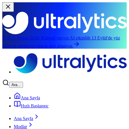
YOLO Vision 2026:
Küresel vizyon AI etkinliği 13 Eylül'de yüz
yüze ve çevrim içi olarak geri dönüyor.
Ana içeriğe geç
Ara...
Ana Sayfa
Hızlı Başlangıç
Ana Sayfa
Modlar