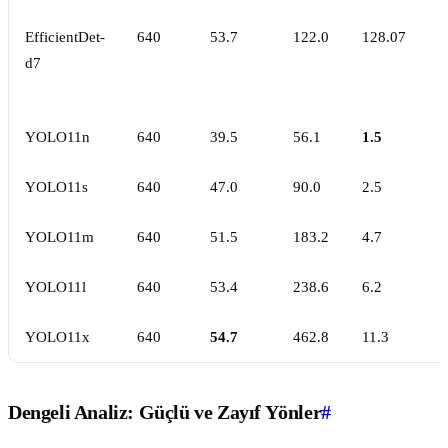
EfficientDet-
640
53.7
122.0
128.07
d7
YOLO11n
640
39.5
56.1
1.5
YOLO11s
640
47.0
90.0
2.5
YOLO11m
640
51.5
183.2
4.7
YOLO11l
640
53.4
238.6
6.2
YOLO11x
640
54.7
462.8
11.3
Dengeli Analiz: Güçlü ve Zayıf Yönler
#