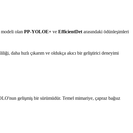
a modeli olan
PP-YOLOE+
ve
EfficientDet
arasındaki ödünleşimleri
iliği, daha hızlı çıkarım ve oldukça akıcı bir geliştirici deneyimi
OLO'nun gelişmiş bir sürümüdür. Temel mimariye, çapraz bağsız