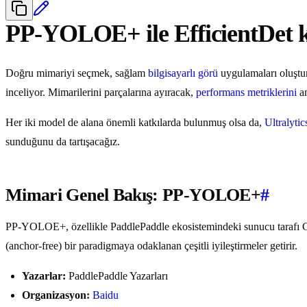
PP-YOLOE+ ile EfficientDet k
Doğru mimariyi seçmek, sağlam
bilgisayarlı görü
uygulamaları oluştur
inceliyor. Mimarilerini parçalarına ayıracak,
performans metriklerini
an
Her iki model de alana önemli katkılarda bulunmuş olsa da,
Ultralyt
sunduğunu da tartışacağız.
Mimari Genel Bakış: PP-YOLOE+
#
PP-YOLOE+, özellikle PaddlePaddle ekosistemindeki sunucu tarafı GP
(anchor-free) bir paradigmaya odaklanan çeşitli iyileştirmeler getirir.
Yazarlar:
PaddlePaddle Yazarları
Organizasyon:
Baidu