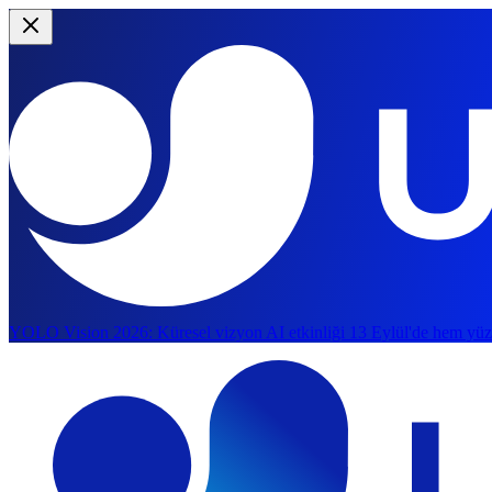
YOLO Vision 2026:
Küresel vizyon AI etkinliği 13 Eylül'de hem yüz
Ana içeriğe atla