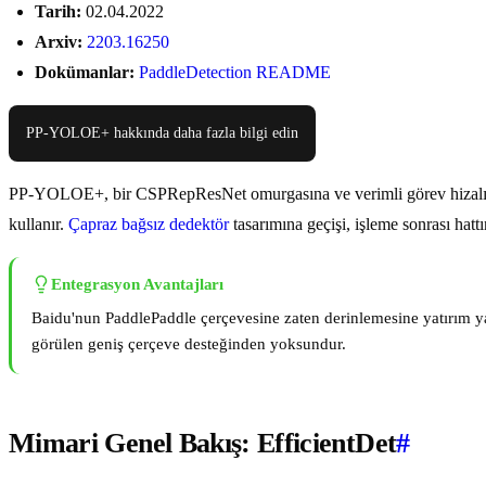
Tarih:
02.04.2022
Arxiv:
2203.16250
Dokümanlar:
PaddleDetection README
PP-YOLOE+ hakkında daha fazla bilgi edin
PP-YOLOE+, bir CSPRepResNet omurgasına ve verimli görev hizalı bir ba
kullanır.
Çapraz bağsız dedektör
tasarımına geçişi, işleme sonrası hat
Entegrasyon Avantajları
Baidu'nun PaddlePaddle çerçevesine zaten derinlemesine yatırım y
görülen geniş çerçeve desteğinden yoksundur.
Mimari Genel Bakış: EfficientDet
#