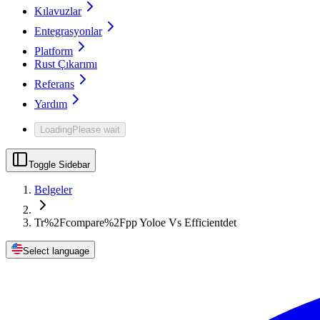
Kılavuzlar
Entegrasyonlar
Platform
Rust Çıkarımı
Referans
Yardım
Loading
Please wait
Toggle Sidebar
Belgeler
Tr%2Fcompare%2Fpp Yoloe Vs Efficientdet
Select language