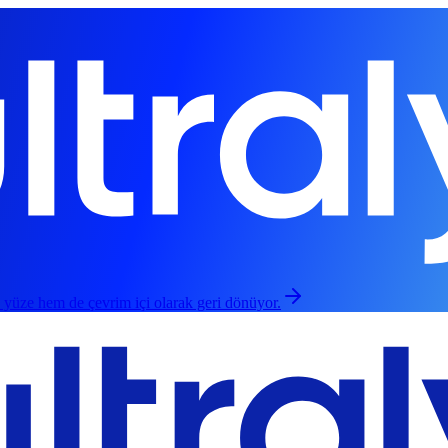
 yüze hem de çevrim içi olarak geri dönüyor.