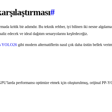
arşılaştırması
#
mada kritik bir adımdır. Bu teknik rehber, iyi bilinen iki nesne algılam
aliz edecek ve ideal dağıtım senaryolarını keşfedeceğiz.
ics YOLO26
gibi modern alternatiflerin nasıl çok daha üstün bellek veriml
U'larda performansı optimize etmek için oluşturulmuş, orijinal PP-Y