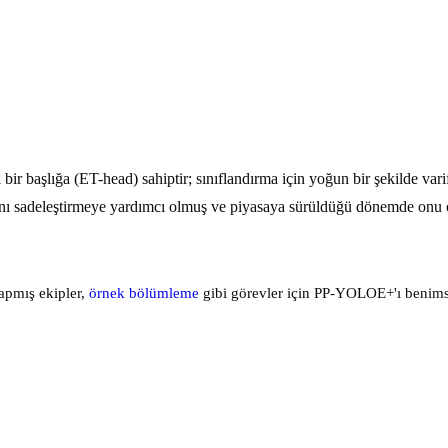
şlığa (ET-head) sahiptir; sınıflandırma için yoğun bir şekilde varifoca
tını sadeleştirmeye yardımcı olmuş ve piyasaya sürüldüğü dönemde onu o
apmış ekipler,
örnek bölümleme
gibi görevler için PP-YOLOE+'ı benimse