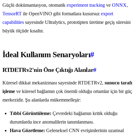
Güçlü dokümantasyon, otomatik
experiment tracking
ve
ONNX
,
TensorRT
ile OpenVINO gibi formatlara kusursuz
export
capabilities
sayesinde Ultralytics, prototipten üretime geçiş süresini
büyük ölçüde kısaltır.
İdeal Kullanım Senaryoları
#
RTDETRv2'nin Öne Çıktığı Alanlar
#
Küresel dikkat mekanizması sayesinde RTDETRv2,
sunucu tarafı
işleme
ve küresel bağlamın çok önemli olduğu ortamlar için bir güç
merkezidir. Şu alanlarda mükemmelleşir:
Tıbbi Görüntüleme:
Çevredeki bağlamın kritik olduğu
durumlarda ince anomalilerin tanımlanması.
Hava Gözetleme:
Geleneksel CNN evrişimlerinin uzamsal