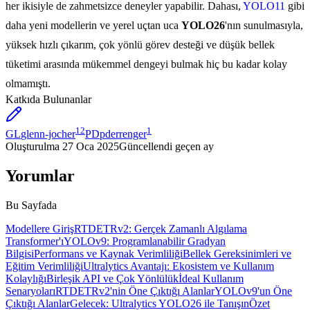
her ikisiyle de zahmetsizce deneyler yapabilir. Dahası,
YOLO11
gibi
daha yeni modellerin ve yerel uçtan uca
YOLO26
'nın sunulmasıyla,
yüksek hızlı çıkarım, çok yönlü görev desteği ve düşük bellek
tüketimi arasında mükemmel dengeyi bulmak hiç bu kadar kolay
olmamıştı.
Katkıda Bulunanlar
12
1
GL
glenn-jocher
PD
pderrenger
Oluşturulma
27 Oca 2025
Güncellendi
geçen ay
Yorumlar
Bu Sayfada
Modellere Giriş
RTDETRv2: Gerçek Zamanlı Algılama
Transformer'ı
YOLOv9: Programlanabilir Gradyan
Bilgisi
Performans ve Kaynak Verimliliği
Bellek Gereksinimleri ve
Eğitim Verimliliği
Ultralytics Avantajı: Ekosistem ve Kullanım
Kolaylığı
Birleşik API ve Çok Yönlülük
İdeal Kullanım
Senaryoları
RTDETRv2'nin Öne Çıktığı Alanlar
YOLOv9'un Öne
Çıktığı Alanlar
Gelecek: Ultralytics YOLO26 ile Tanışın
Özet