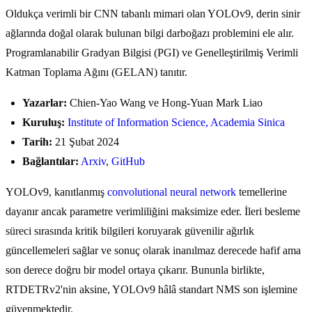
Oldukça verimli bir CNN tabanlı mimari olan YOLOv9, derin sinir
ağlarında doğal olarak bulunan bilgi darboğazı problemini ele alır.
Programlanabilir Gradyan Bilgisi (PGI) ve Genelleştirilmiş Verimli
Katman Toplama Ağını (GELAN) tanıtır.
Yazarlar:
Chien-Yao Wang ve Hong-Yuan Mark Liao
Kuruluş:
Institute of Information Science, Academia Sinica
Tarih:
21 Şubat 2024
Bağlantılar:
Arxiv
,
GitHub
YOLOv9, kanıtlanmış
convolutional neural network
temellerine
dayanır ancak parametre verimliliğini maksimize eder. İleri besleme
süreci sırasında kritik bilgileri koruyarak güvenilir ağırlık
güncellemeleri sağlar ve sonuç olarak inanılmaz derecede hafif ama
son derece doğru bir model ortaya çıkarır. Bununla birlikte,
RTDETRv2'nin aksine, YOLOv9 hâlâ standart NMS son işlemine
güvenmektedir.