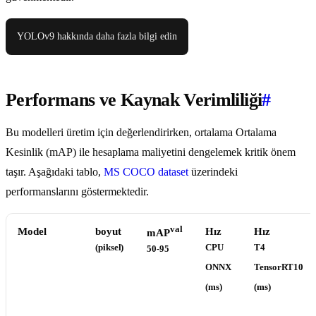
YOLOv9 hakkında daha fazla bilgi edin
Performans ve Kaynak Verimliliği
#
Bu modelleri üretim için değerlendirirken, ortalama Ortalama
Kesinlik (mAP) ile hesaplama maliyetini dengelemek kritik önem
taşır. Aşağıdaki tablo,
MS COCO dataset
üzerindeki
performanslarını göstermektedir.
val
Model
boyut
Hız
Hız
mAP
(piksel)
CPU
T4
50-95
ONNX
TensorRT10
(ms)
(ms)