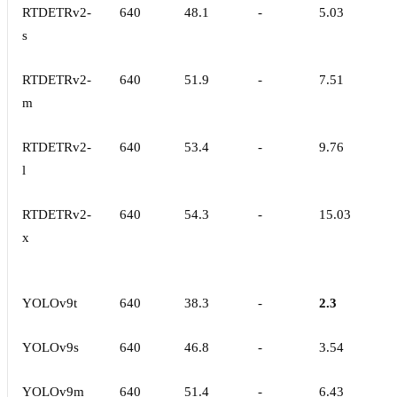
RTDETRv2-
640
48.1
-
5.03
s
RTDETRv2-
640
51.9
-
7.51
m
RTDETRv2-
640
53.4
-
9.76
l
RTDETRv2-
640
54.3
-
15.03
x
YOLOv9t
640
38.3
-
2.3
YOLOv9s
640
46.8
-
3.54
YOLOv9m
640
51.4
-
6.43