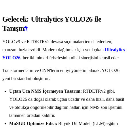
Gelecek: Ultralytics YOLO26 ile
Tanışın
#
YOLOv9 ve RTDETRv2 devasa sıçramaları temsil ederken,
manzara hızla evrildi. Modern dağıtımlar için yeni çıkan
Ultralytics
YOLO26
, her iki mimari felsefesinin nihai sinerjisini temsil eder.
Transformer'ların ve CNN'lerin en iyi yönlerini alarak, YOLO26
yeni bir standart oluşturur:
Uçtan Uca NMS İçermeyen Tasarım:
RTDETRv2 gibi,
YOLO26 da doğal olarak uçtan ucadır ve daha hızlı, daha basit
ve oldukça öngörülebilir dağıtım hatları için NMS son işlemini
tamamen ortadan kaldırır.
MuSGD Optimize Edici:
Büyük Dil Modeli (LLM) eğitim