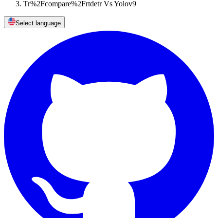
Tr%2Fcompare%2Frtdetr Vs Yolov9
Select language