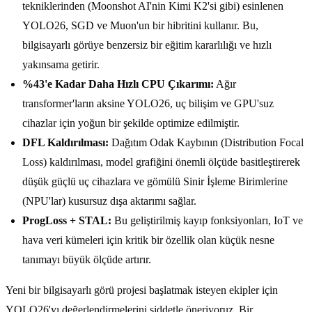
tekniklerinden (Moonshot AI'nin Kimi K2'si gibi) esinlenen
YOLO26, SGD ve Muon'un bir hibritini kullanır. Bu,
bilgisayarlı görüye benzersiz bir eğitim kararlılığı ve hızlı
yakınsama getirir.
%43'e Kadar Daha Hızlı CPU Çıkarımı:
Ağır
transformer'ların aksine YOLO26, uç bilişim ve GPU'suz
cihazlar için yoğun bir şekilde optimize edilmiştir.
DFL Kaldırılması:
Dağıtım Odak Kaybının (Distribution Focal
Loss) kaldırılması, model grafiğini önemli ölçüde basitleştirerek
düşük güçlü uç cihazlara ve gömülü Sinir İşleme Birimlerine
(NPU'lar) kusursuz dışa aktarımı sağlar.
ProgLoss + STAL:
Bu geliştirilmiş kayıp fonksiyonları, IoT ve
hava veri kümeleri için kritik bir özellik olan küçük nesne
tanımayı büyük ölçüde artırır.
Yeni bir bilgisayarlı görü projesi başlatmak isteyen ekipler için
YOLO26'yı değerlendirmelerini şiddetle öneriyoruz. Bir