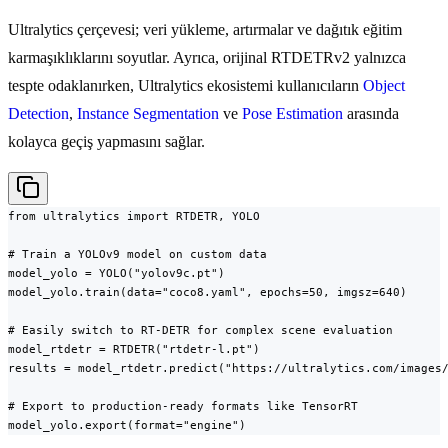
Ultralytics çerçevesi; veri yükleme, artırmalar ve dağıtık eğitim
karmaşıklıklarını soyutlar. Ayrıca, orijinal RTDETRv2 yalnızca
tespte odaklanırken, Ultralytics ekosistemi kullanıcıların
Object
Detection
,
Instance Segmentation
ve
Pose Estimation
arasında
kolayca geçiş yapmasını sağlar.
from ultralytics import RTDETR, YOLO

# Train a YOLOv9 model on custom data

model_yolo = YOLO("yolov9c.pt")

model_yolo.train(data="coco8.yaml", epochs=50, imgsz=640)

# Easily switch to RT-DETR for complex scene evaluation

model_rtdetr = RTDETR("rtdetr-l.pt")

results = model_rtdetr.predict("https://ultralytics.com/images/
# Export to production-ready formats like TensorRT

model_yolo.export(format="engine")