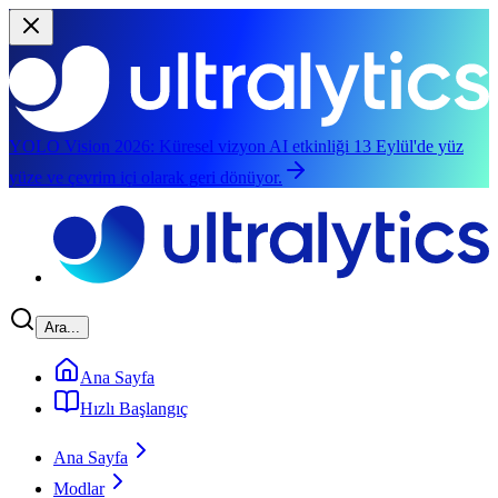
YOLO Vision 2026:
Küresel vizyon AI etkinliği 13 Eylül'de yüz
yüze ve çevrim içi olarak geri dönüyor.
Ana içeriğe geç
Ara...
Ana Sayfa
Hızlı Başlangıç
Ana Sayfa
Modlar