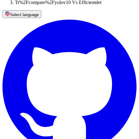
Tr%2Fcompare%2Fyolov10 Vs Efficientdet
Select language