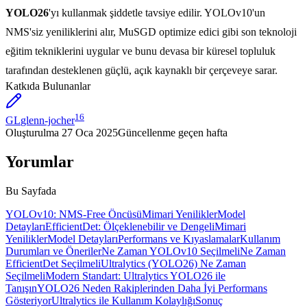
YOLO26
'yı kullanmak şiddetle tavsiye edilir. YOLOv10'un
NMS'siz yeniliklerini alır, MuSGD optimize edici gibi son teknoloji
eğitim tekniklerini uygular ve bunu devasa bir küresel topluluk
tarafından desteklenen güçlü, açık kaynaklı bir çerçeveye sarar.
Katkıda Bulunanlar
16
GL
glenn-jocher
Oluşturulma
27 Oca 2025
Güncellenme
geçen hafta
Yorumlar
Bu Sayfada
YOLOv10: NMS-Free Öncüsü
Mimari Yenilikler
Model
Detayları
EfficientDet: Ölçeklenebilir ve Dengeli
Mimari
Yenilikler
Model Detayları
Performans ve Kıyaslamalar
Kullanım
Durumları ve Öneriler
Ne Zaman YOLOv10 Seçilmeli
Ne Zaman
EfficientDet Seçilmeli
Ultralytics (YOLO26) Ne Zaman
Seçilmeli
Modern Standart: Ultralytics YOLO26 ile
Tanışın
YOLO26 Neden Rakiplerinden Daha İyi Performans
Gösteriyor
Ultralytics ile Kullanım Kolaylığı
Sonuç