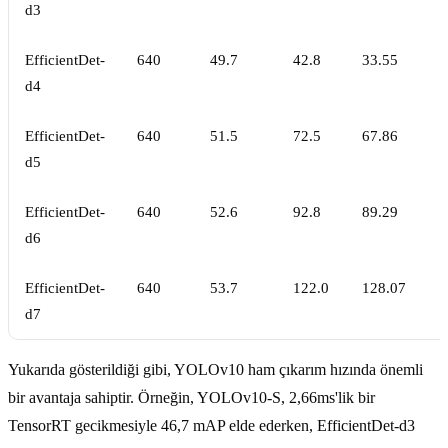
d3
EfficientDet-
640
49.7
42.8
33.55
d4
EfficientDet-
640
51.5
72.5
67.86
d5
EfficientDet-
640
52.6
92.8
89.29
d6
EfficientDet-
640
53.7
122.0
128.07
d7
Yukarıda gösterildiği gibi, YOLOv10 ham çıkarım hızında önemli
bir avantaja sahiptir. Örneğin, YOLOv10-S, 2,66ms'lik bir
TensorRT gecikmesiyle 46,7 mAP elde ederken, EfficientDet-d3