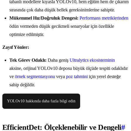
tabanlı modellere kıyasla YOLOv10, hem eğitim hem de çıkarım
sırasında çok daha düşük bellek gereksinimlerine sahiptir.
Mükemmel Hız/Doğruluk Dengesi:
Performans metriklerinden
ödün vermeden düşük gecikmeli senaryolar için özellikle
optimize edilmiştir.
Zayıf Yönler:
Tek Görev Odaklı:
Daha geniş
Ultralytics ekosisteminin
aksine, orijinal YOLOv10 deposu büyük ölçüde tespiti odaklıdır
ve
örnek segmentasyonu
veya
poz tahmini
için yerel desteğe
sahip değildir.
YOLOv10 hakkında daha fazla bilgi edin
EfficientDet: Ölçeklenebilir ve Dengeli
#