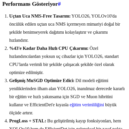
Performans Gösteriyor
#
Uçtan Uca NMS-Free Tasarım:
YOLO26, YOLOv10'da
öncülük edilen uçtan uca NMS içermeyen mimariyi doğal bir
şekilde benimseyerek dağıtımı kolaylaştırır ve çıkarımı
hızlandırır.
%43'e Kadar Daha Hızlı CPU Çıkarımı:
Özel
hızlandırıcılardan yoksun uç cihazlar için YOLO26, standart
CPU'larda verimli bir şekilde çalışacak şekilde özel olarak
optimize edilmiştir.
Gelişmiş MuSGD Optimize Edici:
Dil modeli eğitimi
yeniliklerinden ilham alan YOLO26, inanılmaz derecede kararlı
bir eğitim ve hızlı yakınsama için SGD ve Muon hibritini
kullanır ve EfficientDet'e kıyasla
eğitim verimliliğini
büyük
ölçüde artırır.
ProgLoss + STAL:
Bu geliştirilmiş kayıp fonksiyonları, hem
YOLOv10 hem de EfficientDet için geleneksel bir zayıf nokta