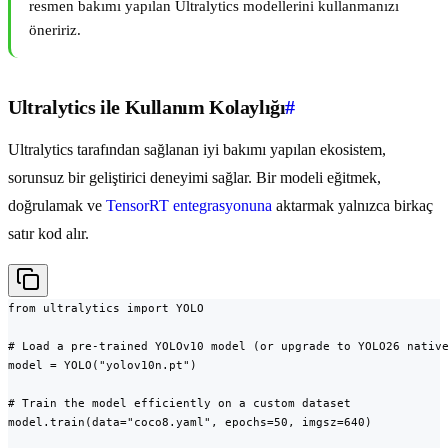
resmen bakımı yapılan Ultralytics modellerini kullanmanızı
öneririz.
Ultralytics ile Kullanım Kolaylığı
#
Ultralytics tarafından sağlanan iyi bakımı yapılan ekosistem,
sorunsuz bir geliştirici deneyimi sağlar. Bir modeli eğitmek,
doğrulamak ve
TensorRT entegrasyonuna
aktarmak yalnızca birkaç
satır kod alır.
from ultralytics import YOLO

# Load a pre-trained YOLOv10 model (or upgrade to YOLO26 native
model = YOLO("yolov10n.pt")

# Train the model efficiently on a custom dataset

model.train(data="coco8.yaml", epochs=50, imgsz=640)
