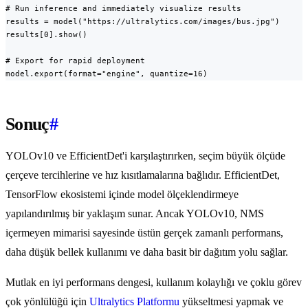
# Run inference and immediately visualize results

results = model("https://ultralytics.com/images/bus.jpg")

results[0].show()

# Export for rapid deployment

model.export(format="engine", quantize=16)
Sonuç
#
YOLOv10 ve EfficientDet'i karşılaştırırken, seçim büyük ölçüde
çerçeve tercihlerine ve hız kısıtlamalarına bağlıdır. EfficientDet,
TensorFlow ekosistemi içinde model ölçeklendirmeye
yapılandırılmış bir yaklaşım sunar. Ancak YOLOv10, NMS
içermeyen mimarisi sayesinde üstün gerçek zamanlı performans,
daha düşük bellek kullanımı ve daha basit bir dağıtım yolu sağlar.
Mutlak en iyi performans dengesi, kullanım kolaylığı ve çoklu görev
çok yönlülüğü için
Ultralytics Platformu
yükseltmesi yapmak ve