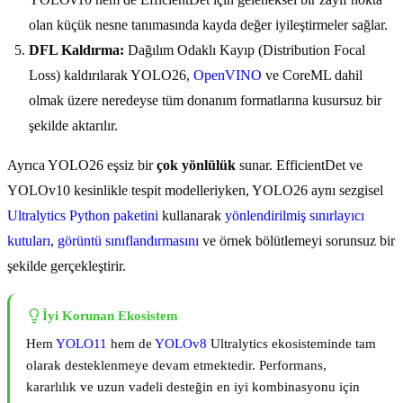
olan küçük nesne tanımasında kayda değer iyileştirmeler sağlar.
DFL Kaldırma:
Dağılım Odaklı Kayıp (Distribution Focal
Loss) kaldırılarak YOLO26,
OpenVINO
ve CoreML dahil
olmak üzere neredeyse tüm donanım formatlarına kusursuz bir
şekilde aktarılır.
Ayrıca YOLO26 eşsiz bir
çok yönlülük
sunar. EfficientDet ve
YOLOv10 kesinlikle tespit modelleriyken, YOLO26 aynı sezgisel
Ultralytics Python paketini
kullanarak
yönlendirilmiş sınırlayıcı
kutuları
,
görüntü sınıflandırmasını
ve örnek bölütlemeyi sorunsuz bir
şekilde gerçekleştirir.
İyi Korunan Ekosistem
Hem
YOLO11
hem de
YOLOv8
Ultralytics ekosisteminde tam
olarak desteklenmeye devam etmektedir. Performans,
kararlılık ve uzun vadeli desteğin en iyi kombinasyonu için