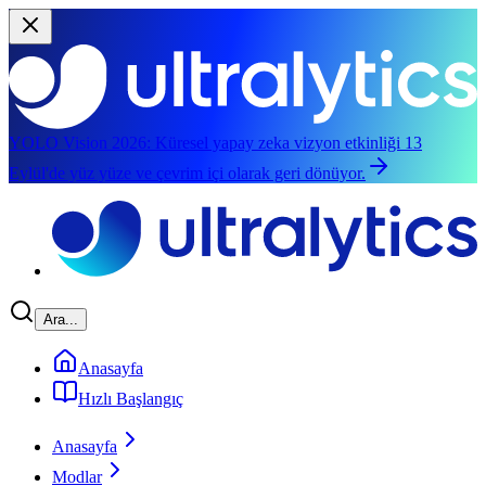
YOLO Vision 2026:
Küresel yapay zeka vizyon etkinliği 13
Eylül'de yüz yüze ve çevrim içi olarak geri dönüyor.
Ana içeriğe geç
Ara...
Anasayfa
Hızlı Başlangıç
Anasayfa
Modlar