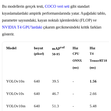
Bu modellerin gerçek testi,
COCO veri seti
gibi standart
kıyaslamalardaki ampirik performanslarında yatar. Aşağıdaki tablo,
parametre sayısındaki, kayan noktalı işlemlerdeki (FLOP) ve
NVIDIA T4 GPU'lardaki
çıkarım gecikmesindeki kritik farkları
gösterir.
val
Model
boyut
Hız
Hız
mAP
(piksel)
CPU
T4
50-95
ONNX
TensorRT10
(ms)
(ms)
YOLOv10n
640
39.5
-
1.56
YOLOv10s
640
46.7
-
2.66
YOLOv10m
640
51.3
-
5.48