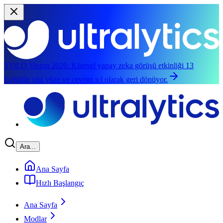
YOLO Vision 2026:
Küresel yapay zeka görüşü etkinliği 13
Eylül'de yüz yüze ve çevrim içi olarak geri dönüyor.
Ana içeriğe geç
Ara...
Ana Sayfa
Hızlı Başlangıç
Ana Sayfa
Modlar