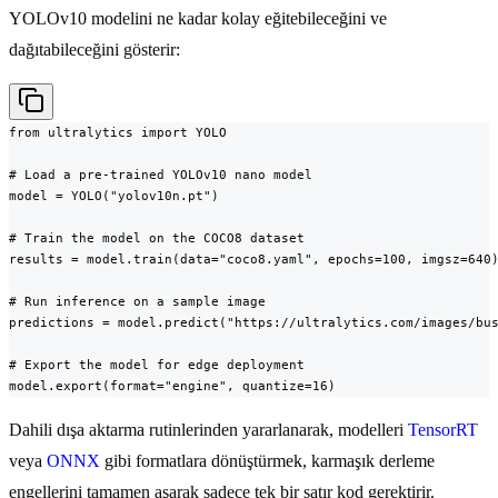
YOLOv10 modelini ne kadar kolay eğitebileceğini ve
dağıtabileceğini gösterir:
from ultralytics import YOLO

# Load a pre-trained YOLOv10 nano model

model = YOLO("yolov10n.pt")

# Train the model on the COCO8 dataset

results = model.train(data="coco8.yaml", epochs=100, imgsz=640)
# Run inference on a sample image

predictions = model.predict("https://ultralytics.com/images/bus
# Export the model for edge deployment

model.export(format="engine", quantize=16)
Dahili dışa aktarma rutinlerinden yararlanarak, modelleri
TensorRT
veya
ONNX
gibi formatlara dönüştürmek, karmaşık derleme
engellerini tamamen aşarak sadece tek bir satır kod gerektirir.