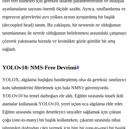
özel veri kümeleri için gereken tasarım parametrelerinin ve buluşsal
ayarlamaların sayısını önemli ölçüde azalttı. Ayrıca, sınıflandırma ve
regresyon görevlerini ayrı yollara ayıran ayrıştırılmış bir başlık
(decoupled head) tanıttı. Bu yaklaşım, bir nesnenin
ne
olduğunun
tanımlanması ile
nerede
olduğunun belirlenmesi arasındaki çatışmayı
çözerek yakınsama hızında ve kesinlikte gözle görülür bir artış
sağladı.
YOLOv10: NMS-Free Devrimi
#
YOLOX, algılama başlığını basitleştirmiş olsa da gereksiz sınırlayıcı
kutu tahminlerini filtrelemek için hala NMS'e güveniyordu.
YOLOv10 bu temel darboğazı ele aldı. Eğitim sırasında tutarlı ikili
atamalar kullanarak YOLOv10, yerel uçtan uca algılama elde eder.
Eğitim sırasında zengin denetleyici sinyaller sağlamak için çoktan
çoğa (one-to-many) bir başlık kullanırken, çıkarım sırasında nihai
tahminleri doğrudan çıktı vermek için bire bir (one-to-one) bir başlık