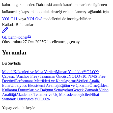
kalmanı garanti eder. Daha eski ancak kararlı mimarilerle ilgilenen
kullanıcılar, kapsamlı topluluk desteği ve kanıtlanmış sağlamlık için
YOLO11
veya
YOLOv8
modellerini de inceleyebilirler.
Katkıda Bulunanlar
15
GL
glenn-jocher
Oluşturulma
27 Oca 2025
Güncellenme
geçen ay
Yorumlar
Bu Sayfada
Model Kökenleri ve Meta Verileri
Mimari Yenilikler
YOLOX:
Çapasız (Anchor-Free) Tasarımın Öncüsü
YOLOv10: NMS-Free
Devrimi
Performans Metrikleri ve Karşılaştırma
Verileri Analiz
Etme
Ultralytics Ekosistemi Avantajı
Eğitim ve Çıkarım Örneği
İdeal
Kullanım Durumları ve Dağıtım Senaryoları
Gerçek Zamanlı Video
Analitiği
Akademik Temeller ve Uç Mikrodenetleyiciler
Nihai
Standart: Ultralytics YOLO26
Yapay zeka ile keşfet