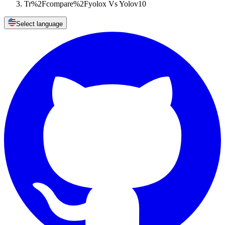
Tr%2Fcompare%2Fyolox Vs Yolov10
Select language