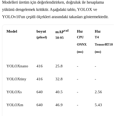
Modelleri üretim için değerlendirirken, doğruluk ile hesaplama
yükünü dengelemek kritiktir. Aşağıdaki tablo, YOLOX ve
YOLOv10'un çeşitli ölçekleri arasındaki takasları göstermektedir.
val
Model
boyut
Hız
Hız
mAP
(piksel)
CPU
T4
50-95
ONNX
TensorRT10
(ms)
(ms)
YOLOXnano
416
25.8
-
-
YOLOXtiny
416
32.8
-
-
YOLOXs
640
40.5
-
2.56
YOLOXm
640
46.9
-
5.43