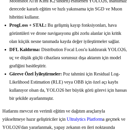
Moonshot AI'ın Kimi K2'sinden) esinlenen YOLO26, inanılmaz
derecede kararlı eğitim ve hızlı yakınsama için SGD ve Muon
hibritini kullanır.
ProgLoss + STAL:
Bu gelişmiş kayıp fonksiyonları, hava
görüntüleri ve drone navigasyonu gibi zorlu alanlar için kritik
olan küçük nesne tanımada kayda değer iyileştirmeler sağlar.
DFL Kaldırma:
Distribution Focal Loss'u kaldırarak YOLO26,
uç ve düşük güçlü cihazlara sorunsuz dışa aktarım için model
grafiğini basitleştirir.
Göreve Özel İyileştirmeler:
Poz tahmini için Residual Log-
Likelihood Estimation (RLE) veya OBB için özel açı kaybı
kullanıyor olsan da, YOLO26 her büyük görü görevi için hassas
bir şekilde ayarlanmıştır.
Hatlarını mevcut en verimli eğitim ve dağıtım araçlarıyla
yükseltmeye hazır geliştiriciler için
Ultralytics Platform
a geçmek ve
YOLO26'dan yararlanmak, yapay zekanın en ileri noktasında