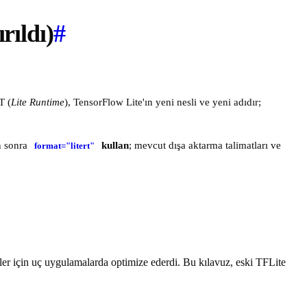
rıldı)
#
T (
Lite Runtime
), TensorFlow Lite'ın yeni nesli ve yeni adıdır;
n sonra
kullan
; mevcut dışa aktarma talimatları ve
format="litert"
ler için uç uygulamalarda optimize ederdi. Bu kılavuz, eski TFLite