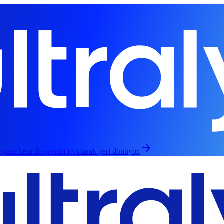
 yüze hem de çevrim içi olarak geri dönüyor.