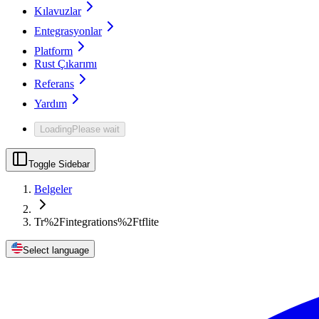
Kılavuzlar
Entegrasyonlar
Platform
Rust Çıkarımı
Referans
Yardım
Loading
Please wait
Toggle Sidebar
Belgeler
Tr%2Fintegrations%2Ftflite
Select language