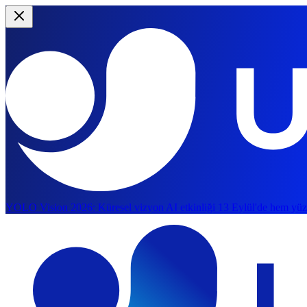
YOLO Vision 2026:
Küresel vizyon AI etkinliği 13 Eylül'de hem yüz
Ana içeriğe atla