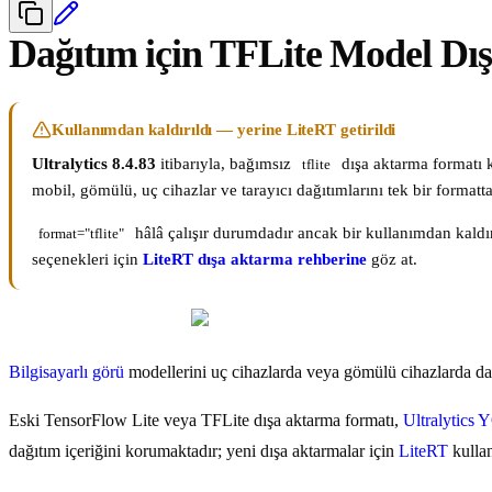
Dağıtım için TFLite Model Dı
Kullanımdan kaldırıldı — yerine LiteRT getirildi
Ultralytics 8.4.83
itibarıyla, bağımsız
dışa aktarma formatı k
tflite
mobil, gömülü, uç cihazlar ve tarayıcı dağıtımlarını tek bir format
hâlâ çalışır durumdadır ancak bir kullanımdan kaldı
format="tflite"
seçenekleri için
LiteRT dışa aktarma rehberine
göz at.
Bilgisayarlı görü
modellerini uç cihazlarda veya gömülü cihazlarda dağı
Eski TensorFlow Lite veya TFLite dışa aktarma formatı,
Ultralytics
dağıtım içeriğini korumaktadır; yeni dışa aktarmalar için
LiteRT
kulla