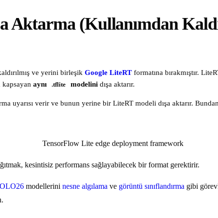
şa Aktarma (Kullanımdan Kaldı
aldırılmış ve yerini birleşik
Google LiteRT
formatına bırakmıştır. LiteR
ta kapsayan
aynı
modelini
dışa aktarır.
.tflite
rma uyarısı verir ve bunun yerine bir LiteRT modeli dışa aktarır. Bunda
tmak, kesintisiz performans sağlayabilecek bir format gerektirir.
 YOLO26
modellerini
nesne algılama
ve
görüntü sınıflandırma
gibi görev
n.