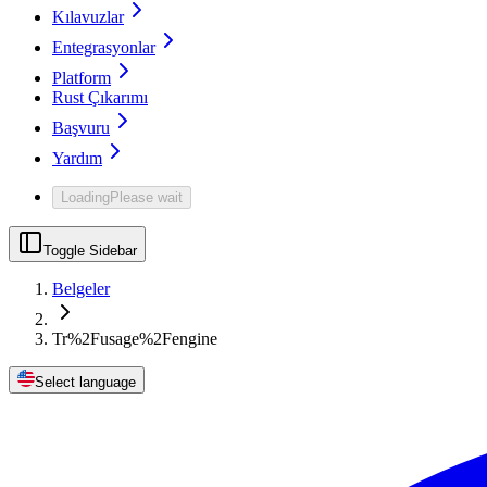
Kılavuzlar
Entegrasyonlar
Platform
Rust Çıkarımı
Başvuru
Yardım
Loading
Please wait
Toggle Sidebar
Belgeler
Tr%2Fusage%2Fengine
Select language