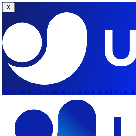
YOLO Vision 2026:
Küresel yapay zeka vizyon etkinliği 13 Eylül'de
Ana içeriğe atla