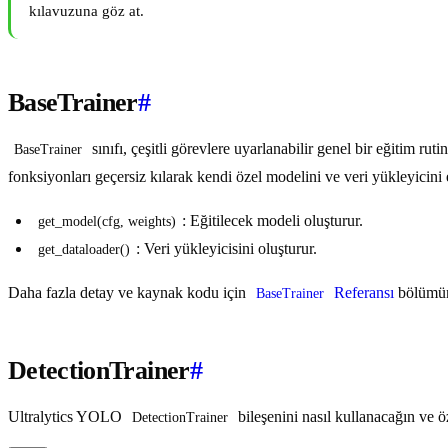
kılavuzuna göz at.
BaseTrainer
#
sınıfı, çeşitli görevlere uyarlanabilir genel bir eğitim rut
BaseTrainer
fonksiyonları geçersiz kılarak kendi özel modelini ve veri yükleyicini 
: Eğitilecek modeli oluşturur.
get_model(cfg, weights)
: Veri yükleyicisini oluşturur.
get_dataloader()
Daha fazla detay ve kaynak kodu için
Referansı
bölümün
BaseTrainer
DetectionTrainer
#
Ultralytics YOLO
bileşenini nasıl kullanacağın ve öz
DetectionTrainer