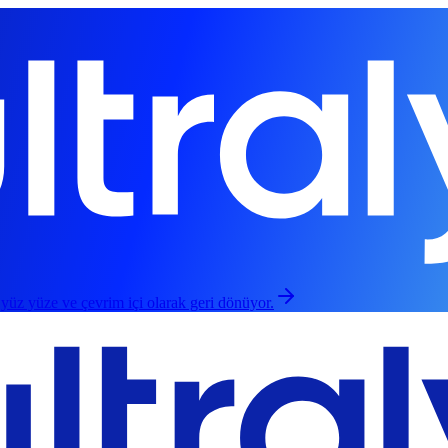
 yüz yüze ve çevrim içi olarak geri dönüyor.