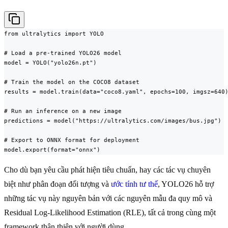
from ultralytics import YOLO

# Load a pre-trained YOLO26 model

model = YOLO("yolo26n.pt")

# Train the model on the COCO8 dataset

results = model.train(data="coco8.yaml", epochs=100, imgsz=640)
# Run an inference on a new image

predictions = model("https://ultralytics.com/images/bus.jpg")

# Export to ONNX format for deployment

model.export(format="onnx")
Cho dù bạn yêu cầu phát hiện tiêu chuẩn, hay các tác vụ chuyên
biệt như phân đoạn đối tượng và
ước tính tư thế
, YOLO26 hỗ trợ
những tác vụ này nguyên bản với các nguyên mẫu đa quy mô và
Residual Log-Likelihood Estimation (RLE), tất cả trong cùng một
framework thân thiện với người dùng.