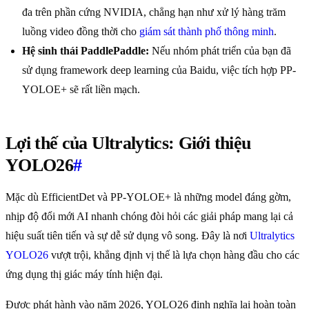
đa trên phần cứng NVIDIA, chẳng hạn như xử lý hàng trăm
luồng video đồng thời cho
giám sát thành phố thông minh
.
Hệ sinh thái PaddlePaddle:
Nếu nhóm phát triển của bạn đã
sử dụng framework deep learning của Baidu, việc tích hợp PP-
YOLOE+ sẽ rất liền mạch.
Lợi thế của Ultralytics: Giới thiệu
YOLO26
#
Mặc dù EfficientDet và PP-YOLOE+ là những model đáng gờm,
nhịp độ đổi mới AI nhanh chóng đòi hỏi các giải pháp mang lại cả
hiệu suất tiên tiến và sự dễ sử dụng vô song. Đây là nơi
Ultralytics
YOLO26
vượt trội, khẳng định vị thế là lựa chọn hàng đầu cho các
ứng dụng thị giác máy tính hiện đại.
Được phát hành vào năm 2026, YOLO26 định nghĩa lại hoàn toàn