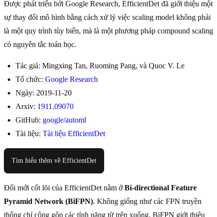
Được phát triển bởi Google Research, EfficientDet đã giới thiệu một
sự thay đổi mô hình bằng cách xử lý việc scaling model không phải
là một quy trình tùy biến, mà là một phương pháp compound scaling
có nguyên tắc toán học.
Tác giả: Mingxing Tan, Ruoming Pang, và Quoc V. Le
Tổ chức:
Google Research
Ngày: 2019-11-20
Arxiv:
1911.09070
GitHub:
google/automl
Tài liệu:
Tài liệu EfficientDet
Tìm hiểu thêm về EfficientDet
Đổi mới cốt lõi của EfficientDet nằm ở
Bi-directional Feature
Pyramid Network (BiFPN)
. Không giống như các FPN truyền
thống chỉ cộng gộp các tính năng từ trên xuống, BiFPN giới thiệu