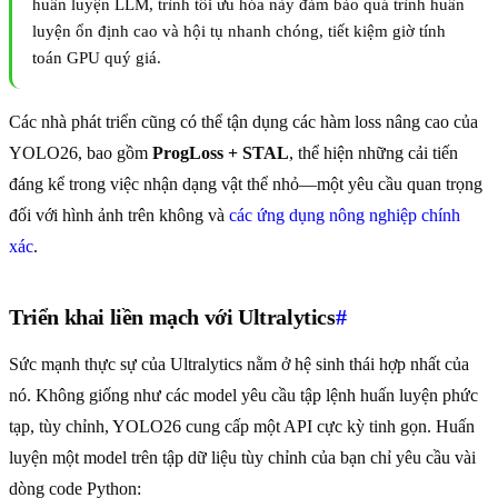
huấn luyện LLM, trình tối ưu hóa này đảm bảo quá trình huấn
luyện ổn định cao và hội tụ nhanh chóng, tiết kiệm giờ tính
toán GPU quý giá.
Các nhà phát triển cũng có thể tận dụng các hàm loss nâng cao của
YOLO26, bao gồm
ProgLoss + STAL
, thể hiện những cải tiến
đáng kể trong việc nhận dạng vật thể nhỏ—một yêu cầu quan trọng
đối với hình ảnh trên không và
các ứng dụng nông nghiệp chính
xác
.
Triển khai liền mạch với Ultralytics
#
Sức mạnh thực sự của Ultralytics nằm ở hệ sinh thái hợp nhất của
nó. Không giống như các model yêu cầu tập lệnh huấn luyện phức
tạp, tùy chỉnh, YOLO26 cung cấp một API cực kỳ tinh gọn. Huấn
luyện một model trên tập dữ liệu tùy chỉnh của bạn chỉ yêu cầu vài
dòng code Python: