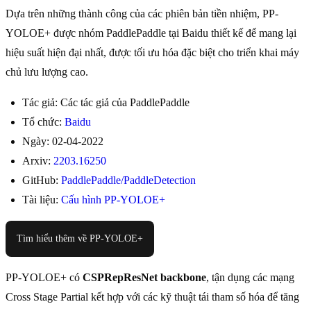
Dựa trên những thành công của các phiên bản tiền nhiệm, PP-
YOLOE+ được nhóm PaddlePaddle tại Baidu thiết kế để mang lại
hiệu suất hiện đại nhất, được tối ưu hóa đặc biệt cho triển khai máy
chủ lưu lượng cao.
Tác giả: Các tác giả của PaddlePaddle
Tổ chức:
Baidu
Ngày: 02-04-2022
Arxiv:
2203.16250
GitHub:
PaddlePaddle/PaddleDetection
Tài liệu:
Cấu hình PP-YOLOE+
Tìm hiểu thêm về PP-YOLOE+
PP-YOLOE+ có
CSPRepResNet backbone
, tận dụng các mạng
Cross Stage Partial kết hợp với các kỹ thuật tái tham số hóa để tăng