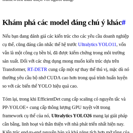
Khám phá các model đáng chú ý khác
#
Nếu bạn đang đánh giá các kiến trúc cho các yêu cầu doanh nghiệp
cụ thể, cũng đáng cân nhắc thế hệ trước
Ultralytics YOLO11
, vốn
vẫn là một công cụ bền bỉ, đã được kiểm chứng trong môi trường
sản xuất. Đối với các ứng dụng mong muốn kiến trúc dựa trên
Transformer,
RT-DETR
cung cấp một sự thay thế thú vị, mặc dù nó
thường yêu cầu bộ nhớ CUDA cao hơn trong quá trình huấn luyện
so với các biến thể YOLO hiệu quả cao.
Tóm lại, trong khi EfficientDet cung cấp scaling có nguyên tắc và
PP-YOLOE+ cung cấp thông lượng GPU tuyệt vời trong
framework cụ thể của nó,
Ultralytics YOLO26
mang lại giải pháp
cân bằng, linh hoạt và thân thiện với nhà phát triển nhất hiện nay.
Kiến trúc end-to-end nguyên bản và khả năng tích hợp mở rộng của