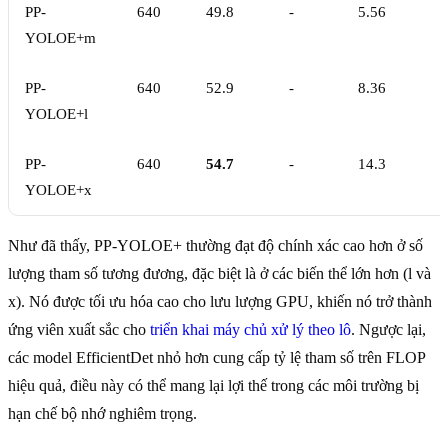
PP-
640
49.8
-
5.56
YOLOE+m
PP-
640
52.9
-
8.36
YOLOE+l
PP-
640
54.7
-
14.3
YOLOE+x
Như đã thấy, PP-YOLOE+ thường đạt độ chính xác cao hơn ở số
lượng tham số tương đương, đặc biệt là ở các biến thể lớn hơn (l và
x). Nó được tối ưu hóa cao cho lưu lượng GPU, khiến nó trở thành
ứng viên xuất sắc cho
triển khai máy chủ xử lý theo lô
. Ngược lại,
các model EfficientDet nhỏ hơn cung cấp tỷ lệ tham số trên FLOP
hiệu quả, điều này có thể mang lại lợi thế trong các môi trường bị
hạn chế bộ nhớ nghiêm trọng.