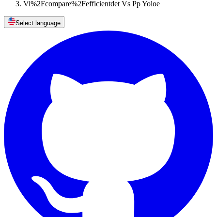
Vi%2Fcompare%2Fefficientdet Vs Pp Yoloe
Select language