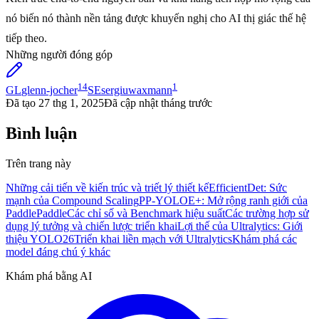
nó biến nó thành nền tảng được khuyến nghị cho AI thị giác thế hệ
tiếp theo.
Những người đóng góp
14
1
GL
glenn-jocher
SE
sergiuwaxmann
Đã tạo
27 thg 1, 2025
Đã cập nhật
tháng trước
Bình luận
Trên trang này
Những cải tiến về kiến trúc và triết lý thiết kế
EfficientDet: Sức
mạnh của Compound Scaling
PP-YOLOE+: Mở rộng ranh giới của
PaddlePaddle
Các chỉ số và Benchmark hiệu suất
Các trường hợp sử
dụng lý tưởng và chiến lược triển khai
Lợi thế của Ultralytics: Giới
thiệu YOLO26
Triển khai liền mạch với Ultralytics
Khám phá các
model đáng chú ý khác
Khám phá bằng AI