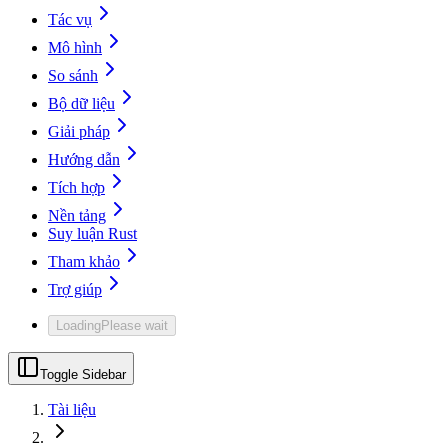
Tác vụ
Mô hình
So sánh
Bộ dữ liệu
Giải pháp
Hướng dẫn
Tích hợp
Nền tảng
Suy luận Rust
Tham khảo
Trợ giúp
Loading
Please wait
Toggle Sidebar
Tài liệu