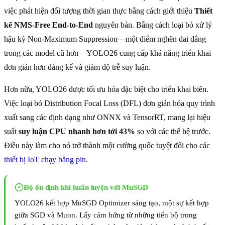
việc phát hiện đối tượng thời gian thực bằng cách giới thiệu
Thiết
kế NMS-Free End-to-End
nguyên bản. Bằng cách loại bỏ xử lý
hậu kỳ Non-Maximum Suppression—một điểm nghẽn dai dẳng
trong các model cũ hơn—YOLO26 cung cấp khả năng triển khai
đơn giản hơn đáng kể và giảm độ trễ suy luận.
Hơn nữa, YOLO26 được tối ưu hóa đặc biệt cho triển khai biên.
Việc loại bỏ Distribution Focal Loss (DFL) đơn giản hóa quy trình
xuất sang các định dạng như ONNX và TensorRT, mang lại hiệu
suất
suy luận CPU nhanh hơn tới 43%
so với các thế hệ trước.
Điều này làm cho nó trở thành một cường quốc tuyệt đối cho các
thiết bị IoT chạy bằng pin
.
Độ ổn định khi huấn luyện với MuSGD
YOLO26 kết hợp MuSGD Optimizer sáng tạo, một sự kết hợp
giữa SGD và Muon. Lấy cảm hứng từ những tiến bộ trong