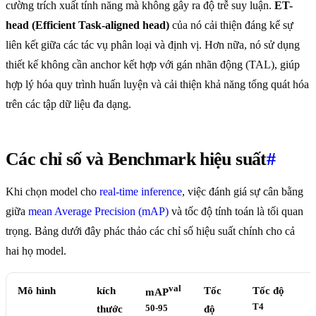
cường trích xuất tính năng mà không gây ra độ trễ suy luận.
ET-
head (Efficient Task-aligned head)
của nó cải thiện đáng kể sự
liên kết giữa các tác vụ phân loại và định vị. Hơn nữa, nó sử dụng
thiết kế không cần anchor kết hợp với gán nhãn động (TAL), giúp
hợp lý hóa quy trình huấn luyện và cải thiện khả năng tổng quát hóa
trên các tập dữ liệu đa dạng.
Các chỉ số và Benchmark hiệu suất
#
Khi chọn model cho
real-time inference
, việc đánh giá sự cân bằng
giữa
mean Average Precision (mAP)
và tốc độ tính toán là tối quan
trọng. Bảng dưới đây phác thảo các chỉ số hiệu suất chính cho cả
hai họ model.
val
Mô hình
kích
Tốc
Tốc độ
mAP
T4
thước
50-95
độ