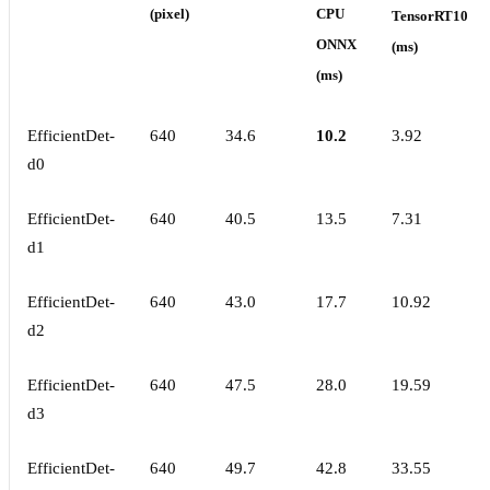
(pixel)
CPU
TensorRT10
ONNX
(ms)
(ms)
EfficientDet-
640
34.6
10.2
3.92
d0
EfficientDet-
640
40.5
13.5
7.31
d1
EfficientDet-
640
43.0
17.7
10.92
d2
EfficientDet-
640
47.5
28.0
19.59
d3
EfficientDet-
640
49.7
42.8
33.55