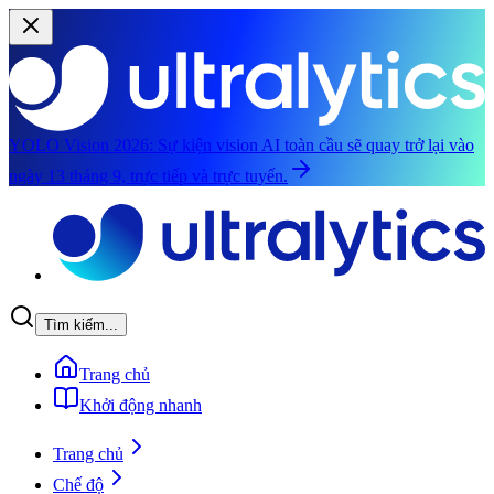
YOLO Vision 2026:
Sự kiện vision AI toàn cầu sẽ quay trở lại vào
ngày 13 tháng 9, trực tiếp và trực tuyến.
Chuyển đến nội dung chính
Tìm kiếm...
Trang chủ
Khởi động nhanh
Trang chủ
Chế độ