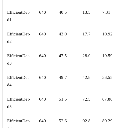
EfficientDet-
640
40.5
13.5
7.31
d1
EfficientDet-
640
43.0
17.7
10.92
d2
EfficientDet-
640
47.5
28.0
19.59
d3
EfficientDet-
640
49.7
42.8
33.55
d4
EfficientDet-
640
51.5
72.5
67.86
d5
EfficientDet-
640
52.6
92.8
89.29