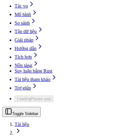
Tác vụ
Mô hình
So sánh
Tập dữ liệu
Giải pháp
Hướng dẫn
Tích hợp
Nền tảng
Suy luận bằng Rust
Tài liệu tham khảo
Trợ giúp
Loading
Please wait
Toggle Sidebar
Tài liệu