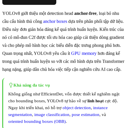
YOLOv8 giới thiệu một detection head
anchor-free
, loại bỏ nhu
cầu cấu hình thủ công
anchor boxes
dựa trên phân phối tập dữ liệu.
Điều này đơn giản hóa đáng kể quá trình huấn luyện. Kiến trúc của
nó có mô-đun C2f được tối ưu hóa cao giúp cải thiện dòng gradient
và cho phép mô hình học các biểu diễn đặc trưng phong phú hơn.
Quan trọng nhất, YOLOv8 yêu cầu ít
GPU memory
hơn đáng kể
trong quá trình huấn luyện so với các mô hình dựa trên Transformer
hạng nặng, giúp dân chủ hóa việc tiếp cận nghiên cứu AI cao cấp.
Khả năng đa tác vụ
Không giống như EfficientDet, vốn được thiết kế nghiêm ngặt
cho bounding boxes, YOLOv8 tự hào về sự
linh hoạt
cực độ.
Ngay khi triển khai, nó hỗ trợ
object detection
,
instance
segmentation
,
image classification
,
pose estimation
, và
oriented bounding boxes (OBB)
.