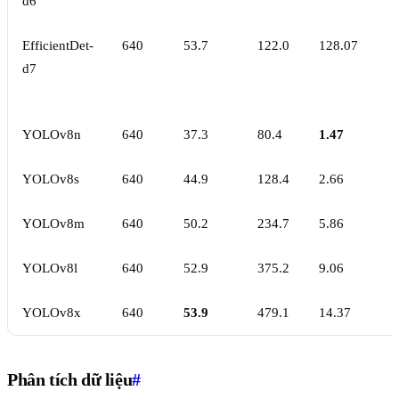
d6
EfficientDet-
640
53.7
122.0
128.07
d7
YOLOv8n
640
37.3
80.4
1.47
YOLOv8s
640
44.9
128.4
2.66
YOLOv8m
640
50.2
234.7
5.86
YOLOv8l
640
52.9
375.2
9.06
YOLOv8x
640
53.9
479.1
14.37
Phân tích dữ liệu
#