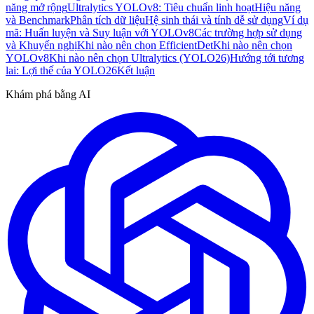
năng mở rộng
Ultralytics YOLOv8: Tiêu chuẩn linh hoạt
Hiệu năng
và Benchmark
Phân tích dữ liệu
Hệ sinh thái và tính dễ sử dụng
Ví dụ
mã: Huấn luyện và Suy luận với YOLOv8
Các trường hợp sử dụng
và Khuyến nghị
Khi nào nên chọn EfficientDet
Khi nào nên chọn
YOLOv8
Khi nào nên chọn Ultralytics (YOLO26)
Hướng tới tương
lai: Lợi thế của YOLO26
Kết luận
Khám phá bằng AI