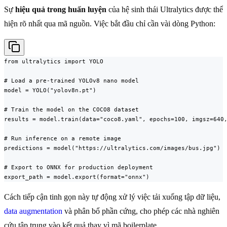
Sự
hiệu quả trong huấn luyện
của hệ sinh thái Ultralytics được thể
hiện rõ nhất qua mã nguồn. Việc bắt đầu chỉ cần vài dòng Python:
from ultralytics import YOLO

# Load a pre-trained YOLOv8 nano model

model = YOLO("yolov8n.pt")

# Train the model on the COCO8 dataset

results = model.train(data="coco8.yaml", epochs=100, imgsz=640,
# Run inference on a remote image

predictions = model("https://ultralytics.com/images/bus.jpg")

# Export to ONNX for production deployment

export_path = model.export(format="onnx")
Cách tiếp cận tinh gọn này tự động xử lý việc tải xuống tập dữ liệu,
data augmentation
và phân bổ phần cứng, cho phép các nhà nghiên
cứu tập trung vào kết quả thay vì mã boilerplate.