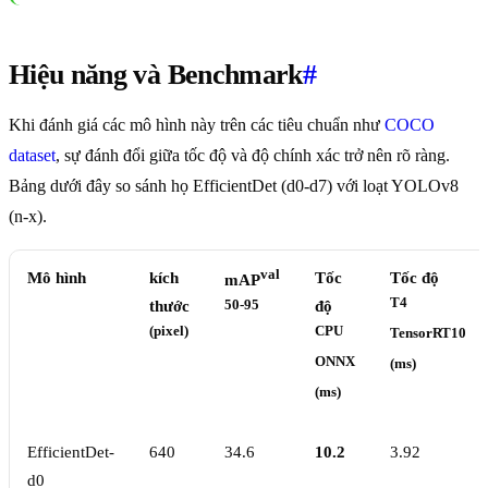
Hiệu năng và Benchmark
#
Khi đánh giá các mô hình này trên các tiêu chuẩn như
COCO
dataset
, sự đánh đổi giữa tốc độ và độ chính xác trở nên rõ ràng.
Bảng dưới đây so sánh họ EfficientDet (d0-d7) với loạt YOLOv8
(n-x).
val
Mô hình
kích
Tốc
Tốc độ
mAP
T4
thước
50-95
độ
(pixel)
CPU
TensorRT10
ONNX
(ms)
(ms)
EfficientDet-
640
34.6
10.2
3.92
d0