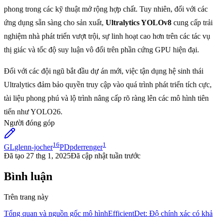
phong trong các kỹ thuật mở rộng hợp chất. Tuy nhiên, đối với các
ứng dụng sẵn sàng cho sản xuất,
Ultralytics YOLOv8
cung cấp trải
nghiệm nhà phát triển vượt trội, sự linh hoạt cao hơn trên các tác vụ
thị giác và tốc độ suy luận vô đối trên phần cứng GPU hiện đại.
Đối với các đội ngũ bắt đầu dự án mới, việc tận dụng hệ sinh thái
Ultralytics đảm bảo quyền truy cập vào quá trình phát triển tích cực,
tài liệu phong phú và lộ trình nâng cấp rõ ràng lên các mô hình tiên
tiến như YOLO26.
Người đóng góp
16
1
GL
glenn-jocher
PD
pderrenger
Đã tạo
27 thg 1, 2025
Đã cập nhật
tuần trước
Bình luận
Trên trang này
Tổng quan và nguồn gốc mô hình
EfficientDet: Độ chính xác có khả