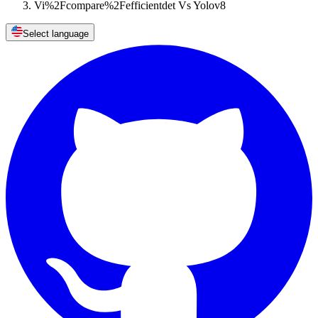
Vi%2Fcompare%2Fefficientdet Vs Yolov8
Select language