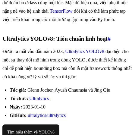
dự đoán box/class cùng một lúc. Mặc dù hiệu quả, việc phụ thuộc
nặng nề vào hệ sinh thái
TensorFlow
đôi khi có thể làm phức tạp
việc triển khai trong các môi trường tập trung vào PyTorch.
Ultralytics YOLOv8: Tiêu chuẩn linh hoạt
#
Được ra mắt vào đầu năm 2023,
Ultralytics YOLOv8
đại diện cho
một sự thay đổi mô hình trong dòng YOLO, được thiết kế không
chỉ để phát hiện bounding box mà còn là một framework thống nhất
có khả năng xử lý vô số tác vụ thị giác.
Tác giả:
Glenn Jocher, Ayush Chaurasia và Jing Qiu
Tổ chức:
Ultralytics
Ngày:
2023-01-10
GitHub:
ultralytics/ultralytics
Tìm hiểu thêm về YOLOv8