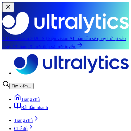
YOLO Vision 2026:
Sự kiện vision AI toàn cầu sẽ quay trở lại vào
ngày 13 tháng 9, trực tiếp và trực tuyến.
Chuyển đến nội dung chính
Tìm kiếm...
Trang chủ
Bắt đầu nhanh
Trang chủ
Chế độ