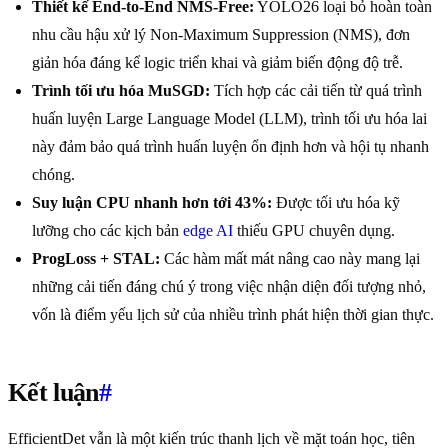
Thiết kế End-to-End NMS-Free:
YOLO26 loại bỏ hoàn toàn
nhu cầu hậu xử lý Non-Maximum Suppression (NMS), đơn
giản hóa đáng kể logic triển khai và giảm biến động độ trễ.
Trình tối ưu hóa MuSGD:
Tích hợp các cải tiến từ quá trình
huấn luyện Large Language Model (LLM), trình tối ưu hóa lai
này đảm bảo quá trình huấn luyện ổn định hơn và hội tụ nhanh
chóng.
Suy luận CPU nhanh hơn tới 43%:
Được tối ưu hóa kỹ
lưỡng cho các kịch bản
edge AI
thiếu GPU chuyên dụng.
ProgLoss + STAL:
Các hàm mất mát nâng cao này mang lại
những cải tiến đáng chú ý trong việc nhận diện đối tượng nhỏ,
vốn là điểm yếu lịch sử của nhiều trình phát hiện thời gian thực.
Kết luận
#
EfficientDet vẫn là một kiến trúc thanh lịch về mặt toán học, tiên