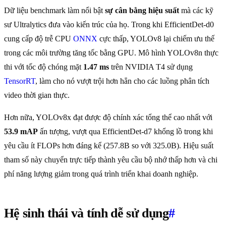
Dữ liệu benchmark làm nổi bật
sự cân bằng hiệu suất
mà các kỹ
sư Ultralytics đưa vào kiến trúc của họ. Trong khi EfficientDet-d0
cung cấp độ trễ CPU
ONNX
cực thấp, YOLOv8 lại chiếm ưu thế
trong các môi trường tăng tốc bằng GPU. Mô hình YOLOv8n thực
thi với tốc độ chóng mặt
1.47 ms
trên NVIDIA T4 sử dụng
TensorRT
, làm cho nó vượt trội hơn hẳn cho các luồng phân tích
video thời gian thực.
Hơn nữa, YOLOv8x đạt được độ chính xác tổng thể cao nhất với
53.9 mAP
ấn tượng, vượt qua EfficientDet-d7 khổng lồ trong khi
yêu cầu ít FLOPs hơn đáng kể (257.8B so với 325.0B). Hiệu suất
tham số này chuyển trực tiếp thành yêu cầu bộ nhớ thấp hơn và chi
phí năng lượng giảm trong quá trình triển khai doanh nghiệp.
Hệ sinh thái và tính dễ sử dụng
#