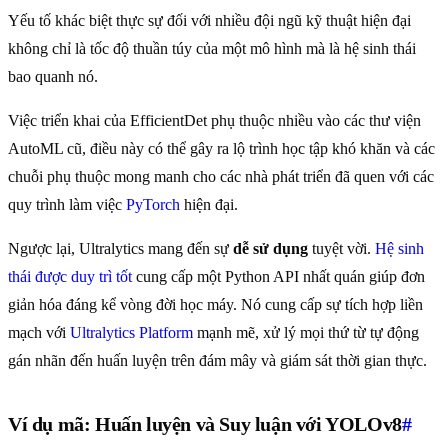
Yếu tố khác biệt thực sự đối với nhiều đội ngũ kỹ thuật hiện đại
không chỉ là tốc độ thuần túy của một mô hình mà là hệ sinh thái
bao quanh nó.
Việc triển khai của EfficientDet phụ thuộc nhiều vào các thư viện
AutoML cũ, điều này có thể gây ra lộ trình học tập khó khăn và các
chuỗi phụ thuộc mong manh cho các nhà phát triển đã quen với các
quy trình làm việc
PyTorch
hiện đại.
Ngược lại, Ultralytics mang đến sự
dễ sử dụng
tuyệt vời.
Hệ sinh
thái được duy trì tốt
cung cấp một Python API nhất quán giúp đơn
giản hóa đáng kể vòng đời học máy. Nó cung cấp sự tích hợp liền
mạch với
Ultralytics Platform
mạnh mẽ, xử lý mọi thứ từ tự động
gán nhãn đến huấn luyện trên đám mây và giám sát thời gian thực.
Ví dụ mã: Huấn luyện và Suy luận với YOLOv8
#