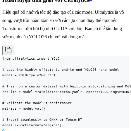
Hiệu quả bộ nhớ và tốc độ đào tạo của các model Ultralytics là vô
song, vượt trội hoàn toàn so với các lựa chọn thay thế dựa trên
Transformer đòi hỏi bộ nhớ CUDA cực lớn. Bạn có thể tận dụng
sức mạnh của YOLO26 chỉ với vài dòng mã:
from ultralytics import YOLO

# Load the highly efficient, end-to-end YOLO26 nano model

model = YOLO("yolo26n.pt")

# Train on a custom dataset with built-in auto-batching and MuS
results = model.train(data="coco8.yaml", epochs=100, imgsz=640)
# Validate the model's performance

metrics = model.val()

# Export seamlessly to ONNX or TensorRT

model.export(format="engine")