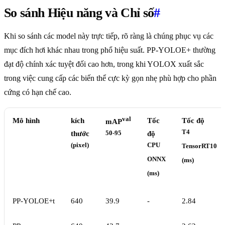
So sánh Hiệu năng và Chỉ số
#
Khi so sánh các model này trực tiếp, rõ ràng là chúng phục vụ các
mục đích hơi khác nhau trong phổ hiệu suất. PP-YOLOE+ thường
đạt độ chính xác tuyệt đối cao hơn, trong khi YOLOX xuất sắc
trong việc cung cấp các biến thể cực kỳ gọn nhẹ phù hợp cho phần
cứng có hạn chế cao.
val
Mô hình
kích
Tốc
Tốc độ
mAP
T4
thước
50-95
độ
(pixel)
CPU
TensorRT10
ONNX
(ms)
(ms)
PP-YOLOE+t
640
39.9
-
2.84