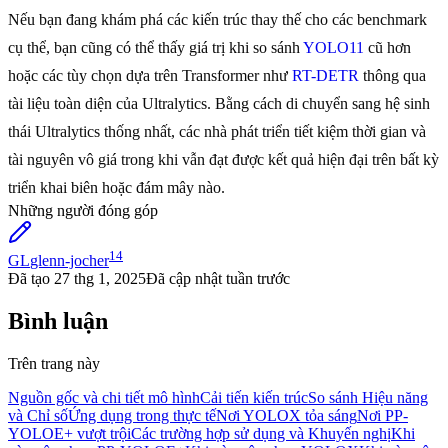
Nếu bạn đang khám phá các kiến trúc thay thế cho các benchmark
cụ thể, bạn cũng có thể thấy giá trị khi so sánh
YOLO11
cũ hơn
hoặc các tùy chọn dựa trên Transformer như
RT-DETR
thông qua
tài liệu toàn diện của Ultralytics. Bằng cách di chuyển sang hệ sinh
thái Ultralytics thống nhất, các nhà phát triển tiết kiệm thời gian và
tài nguyên vô giá trong khi vẫn đạt được kết quả hiện đại trên bất kỳ
triển khai biên hoặc đám mây nào.
Những người đóng góp
14
GL
glenn-jocher
Đã tạo
27 thg 1, 2025
Đã cập nhật
tuần trước
Bình luận
Trên trang này
Nguồn gốc và chi tiết mô hình
Cải tiến kiến trúc
So sánh Hiệu năng
và Chỉ số
Ứng dụng trong thực tế
Nơi YOLOX tỏa sáng
Nơi PP-
YOLOE+ vượt trội
Các trường hợp sử dụng và Khuyến nghị
Khi