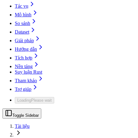
Tác vụ
Mô hình
So sánh
Dataset
Giải pháp
Hướng dẫn
Tích hợp
Nền tảng
Suy luận Rust
Tham khảo
Trợ giúp
Loading
Please wait
Toggle Sidebar
Tài liệu