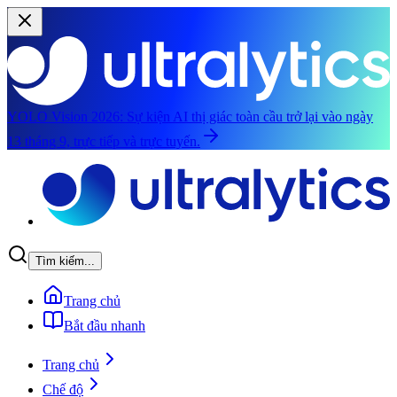
YOLO Vision 2026:
Sự kiện AI thị giác toàn cầu trở lại vào ngày
13 tháng 9, trực tiếp và trực tuyến.
Chuyển đến nội dung chính
Tìm kiếm...
Trang chủ
Bắt đầu nhanh
Trang chủ
Chế độ