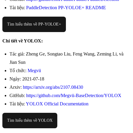
Tài liệu:
PaddleDetection PP-YOLOE+ README
Tìm hiểu thêm về PP-YOLOE+
Chi tiết về YOLOX:
Tác giả: Zheng Ge, Songtao Liu, Feng Wang, Zeming Li, và
Jian Sun
Tổ chức:
Megvii
Ngày: 2021-07-18
Arxiv:
https://arxiv.org/abs/2107.08430
GitHub:
https://github.com/Megvii-BaseDetection/YOLOX
Tài liệu:
YOLOX Official Documentation
Tìm hiểu thêm về YOLOX