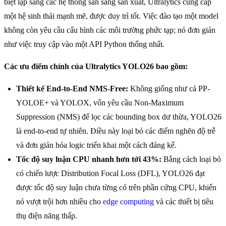
biệt lập sang các hệ thống sẵn sàng sản xuất, Ultralytics cung cấp
một hệ sinh thái mạnh mẽ, được duy trì tốt. Việc đào tạo một model
không còn yêu cầu cấu hình các môi trường phức tạp; nó đơn giản
như việc truy cập vào một API Python thống nhất.
Các ưu điểm chính của Ultralytics YOLO26 bao gồm:
Thiết kế End-to-End NMS-Free:
Không giống như cả PP-
YOLOE+ và YOLOX, vốn yêu cầu Non-Maximum
Suppression (NMS) để lọc các bounding box dư thừa, YOLO26
là end-to-end tự nhiên. Điều này loại bỏ các điểm nghẽn độ trễ
và đơn giản hóa logic triển khai một cách đáng kể.
Tốc độ suy luận CPU nhanh hơn tới 43%:
Bằng cách loại bỏ
có chiến lược Distribution Focal Loss (DFL), YOLO26 đạt
được tốc độ suy luận chưa từng có trên phần cứng CPU, khiến
nó vượt trội hơn nhiều cho
edge computing
và các thiết bị tiêu
thụ điện năng thấp.