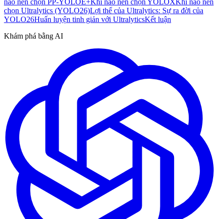
nào nên chọn PP-YOLOE+
Khi nào nên chọn YOLOX
Khi nào nên
chọn Ultralytics (YOLO26)
Lợi thế của Ultralytics: Sự ra đời của
YOLO26
Huấn luyện tinh giản với Ultralytics
Kết luận
Khám phá bằng AI