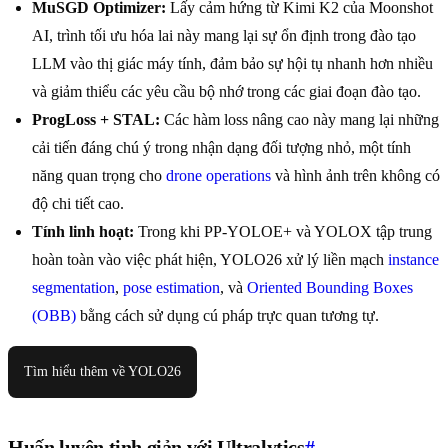
MuSGD Optimizer:
Lấy cảm hứng từ Kimi K2 của Moonshot
AI, trình tối ưu hóa lai này mang lại sự ổn định trong đào tạo
LLM vào thị giác máy tính, đảm bảo sự hội tụ nhanh hơn nhiều
và giảm thiểu các yêu cầu bộ nhớ trong các giai đoạn đào tạo.
ProgLoss + STAL:
Các hàm loss nâng cao này mang lại những
cải tiến đáng chú ý trong nhận dạng đối tượng nhỏ, một tính
năng quan trọng cho
drone operations
và hình ảnh trên không có
độ chi tiết cao.
Tính linh hoạt:
Trong khi PP-YOLOE+ và YOLOX tập trung
hoàn toàn vào việc phát hiện, YOLO26 xử lý liền mạch
instance
segmentation
,
pose estimation
, và
Oriented Bounding Boxes
(OBB)
bằng cách sử dụng cú pháp trực quan tương tự.
Tìm hiểu thêm về YOLO26
Huấn luyện tinh giản với Ultralytics
#