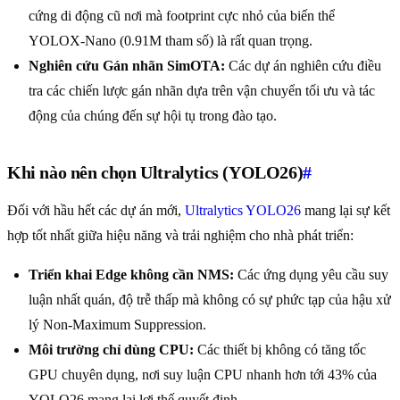
cứng di động cũ nơi mà footprint cực nhỏ của biến thể
YOLOX-Nano (0.91M tham số) là rất quan trọng.
Nghiên cứu Gán nhãn SimOTA:
Các dự án nghiên cứu điều
tra các chiến lược gán nhãn dựa trên vận chuyển tối ưu và tác
động của chúng đến sự hội tụ trong đào tạo.
Khi nào nên chọn Ultralytics (YOLO26)
#
Đối với hầu hết các dự án mới,
Ultralytics YOLO26
mang lại sự kết
hợp tốt nhất giữa hiệu năng và trải nghiệm cho nhà phát triển:
Triển khai Edge không cần NMS:
Các ứng dụng yêu cầu suy
luận nhất quán, độ trễ thấp mà không có sự phức tạp của hậu xử
lý Non-Maximum Suppression.
Môi trường chỉ dùng CPU:
Các thiết bị không có tăng tốc
GPU chuyên dụng, nơi suy luận CPU nhanh hơn tới 43% của
YOLO26 mang lại lợi thế quyết định.