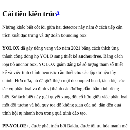
Cải tiến kiến trúc
#
Những khác biệt cốt lõi giữa hai detector này nằm ở cách tiếp cận
trích xuất đặc trưng và dự đoán bounding box.
YOLOX
đã gây tiếng vang vào năm 2021 bằng cách thích ứng
thành công dòng họ YOLO sang thiết kế
anchor-free
. Bằng cách
loại bỏ anchor box, YOLOX giảm đáng kể số lượng tham số thiết
kế và việc tinh chỉnh heuristic cần thiết cho các tập dữ liệu tùy
chỉnh. Hơn nữa, nó đã giới thiệu một decoupled head, tách biệt các
tác vụ phân loại và định vị thành các đường dẫn thần kinh riêng
biệt. Sự tách biệt này giải quyết xung đột cố hữu giữa việc phân loại
một đối tượng và hồi quy tọa độ không gian của nó, dẫn đến quá
trình hội tụ nhanh hơn trong quá trình đào tạo.
PP-YOLOE+
, được phát triển bởi Baidu, được tối ưu hóa mạnh mẽ