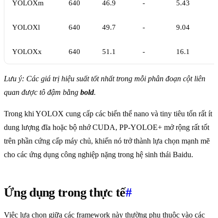
YOLOXm
640
46.9
-
5.43
YOLOXl
640
49.7
-
9.04
YOLOXx
640
51.1
-
16.1
Lưu ý: Các giá trị hiệu suất tốt nhất trong mỗi phân đoạn cột liên
quan được tô đậm bằng
bold
.
Trong khi YOLOX cung cấp các biến thể nano và tiny tiêu tốn rất ít
dung lượng đĩa hoặc bộ nhớ CUDA, PP-YOLOE+ mở rộng rất tốt
trên phần cứng cấp máy chủ, khiến nó trở thành lựa chọn mạnh mẽ
cho các ứng dụng công nghiệp nặng trong hệ sinh thái Baidu.
Ứng dụng trong thực tế
#
Việc lựa chọn giữa các framework này thường phụ thuộc vào các