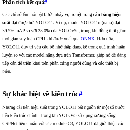
Phân tích kết quả
#
Các chỉ số làm nổi bật bước nhảy vọt rõ rệt trong
cân bằng hiệu
suất
đạt được bởi YOLO11. Ví dụ, model YOLO11n (nano) đạt
39.5% mAP so với 28.0% của YOLOv5n, trong khi đồng thời giảm
thời gian suy luận CPU khi được xuất qua
ONNX
. Hơn nữa,
YOLO11 duy trì yêu cầu bộ nhớ thấp đáng kể trong quá trình huấn
luyện so với các model nặng dựa trên Transformer, giúp nó dễ dàng
tiếp cận để triển khai trên phần cứng người dùng và các thiết bị
biên.
Sự khác biệt về kiến trúc
#
Những cải tiến hiệu suất trong YOLO11 bắt nguồn từ một số bước
tiến kiến trúc chính. Trong khi YOLOv5 sử dụng xương sống
CSPNet tiêu chuẩn với các module C3, YOLO11 đã giới thiệu các