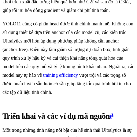
khối trích xuất đặc trưng hiệu quả hơn như C2f và sau đó là C3k2,
giúp tối ưu hóa dòng gradient và giảm chi phí tính toán.
YOLO11 cũng có phần head được tinh chỉnh mạnh mẽ. Không còn
sử dụng thiết kế dựa trên anchor của các model cũ, các kiến trúc
Ultralytics mới hơn áp dụng phương pháp không cần anchor
(anchor-free). Điều này làm giảm số lượng dự đoán box, tinh giản
quy trình xử lý hậu kỳ và cải thiện khả năng tổng quát hóa của
model trên các quy mô và tỷ lệ khung hình khác nhau. Ngoài ra, các
model này tự hào về
training efficiency
vượt trội và các trọng số
được huấn luyện sẵn luôn có sẵn giúp tăng tốc quá trình hội tụ cho
các tập dữ liệu tinh chỉnh.
Triển khai và các ví dụ mã nguồn
#
Một trong những tính năng nổi bật của hệ sinh thái Ultralytics là sự