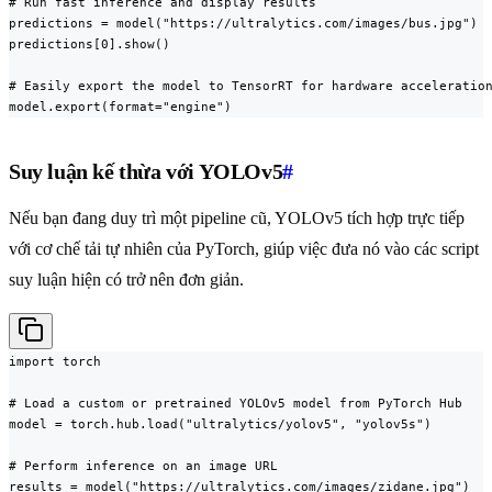
# Run fast inference and display results

predictions = model("https://ultralytics.com/images/bus.jpg")

predictions[0].show()

# Easily export the model to TensorRT for hardware acceleration
model.export(format="engine")
Suy luận kế thừa với YOLOv5
#
Nếu bạn đang duy trì một pipeline cũ, YOLOv5 tích hợp trực tiếp
với cơ chế tải tự nhiên của PyTorch, giúp việc đưa nó vào các script
suy luận hiện có trở nên đơn giản.
import torch

# Load a custom or pretrained YOLOv5 model from PyTorch Hub

model = torch.hub.load("ultralytics/yolov5", "yolov5s")

# Perform inference on an image URL

results = model("https://ultralytics.com/images/zidane.jpg")
