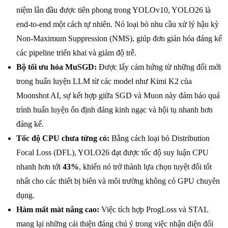
niệm lần đầu được tiên phong trong YOLOv10, YOLO26 là
end-to-end một cách tự nhiên. Nó loại bỏ nhu cầu xử lý hậu kỳ
Non-Maximum Suppression (NMS), giúp đơn giản hóa đáng kể
các pipeline triển khai và giảm độ trễ.
Bộ tối ưu hóa MuSGD:
Được lấy cảm hứng từ những đổi mới
trong huấn luyện LLM từ các model như Kimi K2 của
Moonshot AI, sự kết hợp giữa SGD và Muon này đảm bảo quá
trình huấn luyện ổn định đáng kinh ngạc và hội tụ nhanh hơn
đáng kể.
Tốc độ CPU chưa từng có:
Bằng cách loại bỏ Distribution
Focal Loss (DFL), YOLO26 đạt được tốc độ suy luận CPU
nhanh hơn tới
43%
, khiến nó trở thành lựa chọn tuyệt đối tốt
nhất cho các thiết bị biên và môi trường không có GPU chuyên
dụng.
Hàm mất mát nâng cao:
Việc tích hợp ProgLoss và STAL
mang lại những cải thiện đáng chú ý trong việc nhận diện đối