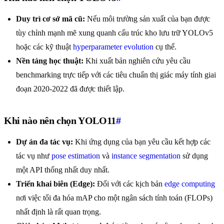
Duy trì cơ sở mã cũ:
Nếu môi trường sản xuất của bạn được
tùy chỉnh mạnh mẽ xung quanh cấu trúc kho lưu trữ YOLOv5
hoặc các kỹ thuật
hyperparameter evolution
cụ thể.
Nền tảng học thuật:
Khi xuất bản nghiên cứu yêu cầu
benchmarking trực tiếp với các tiêu chuẩn thị giác máy tính giai
đoạn 2020-2022 đã được thiết lập.
Khi nào nên chọn YOLO11
#
Dự án đa tác vụ:
Khi ứng dụng của bạn yêu cầu kết hợp các
tác vụ như
pose estimation
và
instance segmentation
sử dụng
một API thống nhất duy nhất.
Triển khai biên (Edge):
Đối với các kịch bản
edge computing
nơi việc tối đa hóa mAP cho một ngân sách tính toán (FLOPs)
nhất định là rất quan trọng.