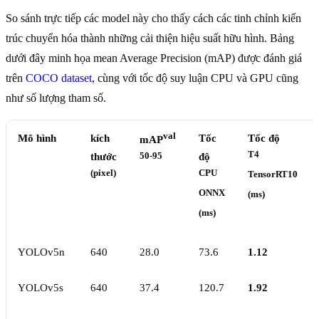
So sánh trực tiếp các model này cho thấy cách các tinh chỉnh kiến
trúc chuyển hóa thành những cải thiện hiệu suất hữu hình. Bảng
dưới đây minh họa mean Average Precision (mAP) được đánh giá
trên
COCO dataset
, cùng với tốc độ suy luận CPU và GPU cũng
như số lượng tham số.
val
Mô hình
kích
Tốc
Tốc độ
mAP
T4
thước
50-95
độ
(pixel)
CPU
TensorRT10
ONNX
(ms)
(ms)
YOLOv5n
640
28.0
73.6
1.12
YOLOv5s
640
37.4
120.7
1.92