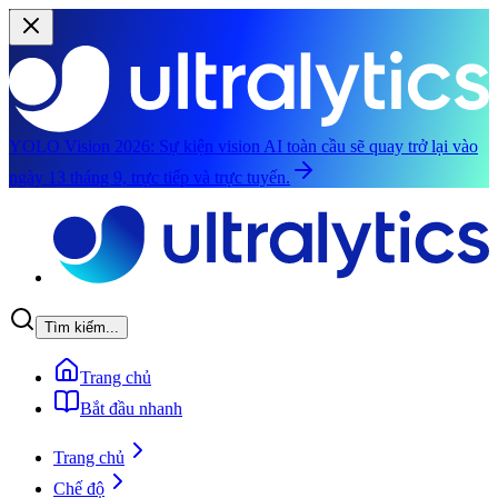
YOLO Vision 2026:
Sự kiện vision AI toàn cầu sẽ quay trở lại vào
ngày 13 tháng 9, trực tiếp và trực tuyến.
Chuyển đến nội dung chính
Tìm kiếm...
Trang chủ
Bắt đầu nhanh
Trang chủ
Chế độ