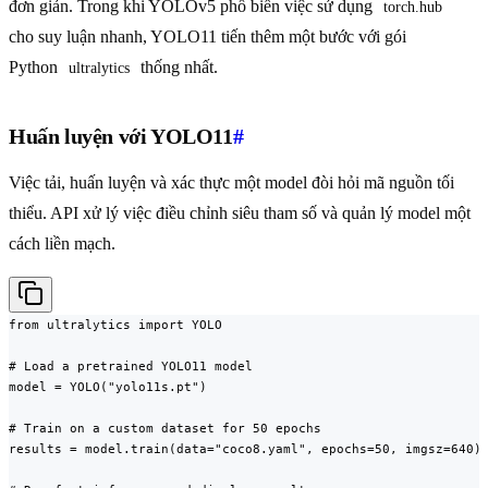
đơn giản. Trong khi YOLOv5 phổ biến việc sử dụng
torch.hub
cho suy luận nhanh, YOLO11 tiến thêm một bước với gói
Python
thống nhất.
ultralytics
Huấn luyện với YOLO11
#
Việc tải, huấn luyện và xác thực một model đòi hỏi mã nguồn tối
thiểu. API xử lý việc điều chỉnh siêu tham số và quản lý model một
cách liền mạch.
from ultralytics import YOLO

# Load a pretrained YOLO11 model

model = YOLO("yolo11s.pt")

# Train on a custom dataset for 50 epochs

results = model.train(data="coco8.yaml", epochs=50, imgsz=640)
