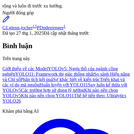
rộng và luôn đi trước xu hướng.
Người đóng góp
13
1
GL
glenn-jocher
PD
pderrenger
Đã tạo
27 thg 1, 2025
Đã cập nhật
tháng trước
Bình luận
Trên trang này
Giới thiệu về các Model
YOLOv5: Ngựa thồ của ngành công
nghiệp
YOLO11: Framework thị giác thống nhất
So sánh Hiệu năng
và Chỉ số
Phân tích kết quả
Sự khác biệt về kiến trúc
Triển khai và
các ví dụ mã nguồn
Huấn luyện với YOLO11
Suy luận kế thừa với
YOLOv5
Các trường hợp sử dụng lý tưởng
Khi nào nên chọn
YOLOv5
Khi nào nên chọn YOLO11
Thế hệ tiếp theo: Ultralytics
YOLO26
Khám phá bằng AI