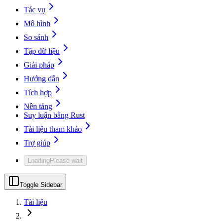
Tác vụ
Mô hình
So sánh
Tập dữ liệu
Giải pháp
Hướng dẫn
Tích hợp
Nền tảng
Suy luận bằng Rust
Tài liệu tham khảo
Trợ giúp
Loading
Please wait
Toggle Sidebar
Tài liệu