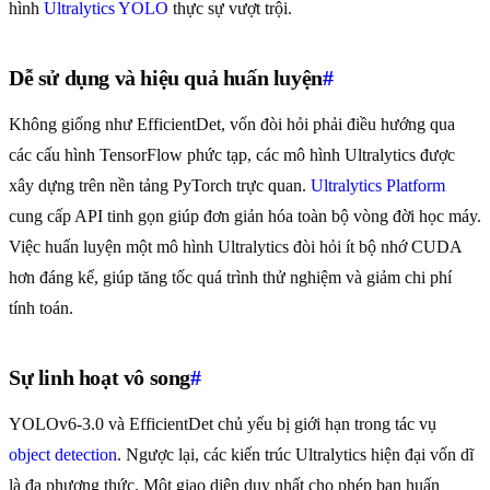
hình
Ultralytics YOLO
thực sự vượt trội.
Dễ sử dụng và hiệu quả huấn luyện
#
Không giống như EfficientDet, vốn đòi hỏi phải điều hướng qua
các cấu hình TensorFlow phức tạp, các mô hình Ultralytics được
xây dựng trên nền tảng PyTorch trực quan.
Ultralytics Platform
cung cấp API tinh gọn giúp đơn giản hóa toàn bộ vòng đời học máy.
Việc huấn luyện một mô hình Ultralytics đòi hỏi ít bộ nhớ CUDA
hơn đáng kể, giúp tăng tốc quá trình thử nghiệm và giảm chi phí
tính toán.
Sự linh hoạt vô song
#
YOLOv6-3.0 và EfficientDet chủ yếu bị giới hạn trong tác vụ
object detection
. Ngược lại, các kiến trúc Ultralytics hiện đại vốn dĩ
là đa phương thức. Một giao diện duy nhất cho phép bạn huấn