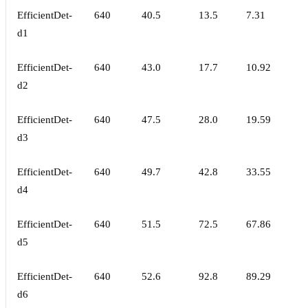
EfficientDet-
640
40.5
13.5
7.31
d1
EfficientDet-
640
43.0
17.7
10.92
d2
EfficientDet-
640
47.5
28.0
19.59
d3
EfficientDet-
640
49.7
42.8
33.55
d4
EfficientDet-
640
51.5
72.5
67.86
d5
EfficientDet-
640
52.6
92.8
89.29
d6