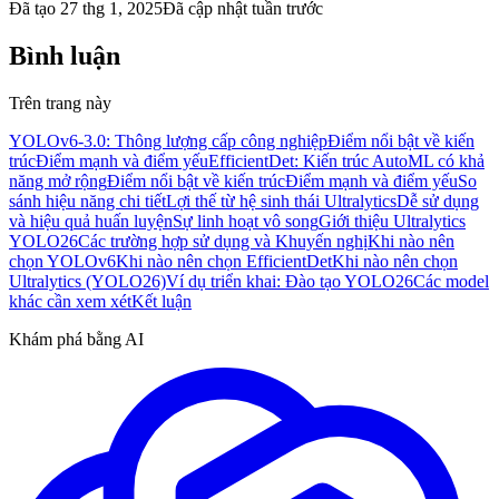
Đã tạo
27 thg 1, 2025
Đã cập nhật
tuần trước
Bình luận
Trên trang này
YOLOv6-3.0: Thông lượng cấp công nghiệp
Điểm nổi bật về kiến
trúc
Điểm mạnh và điểm yếu
EfficientDet: Kiến trúc AutoML có khả
năng mở rộng
Điểm nổi bật về kiến trúc
Điểm mạnh và điểm yếu
So
sánh hiệu năng chi tiết
Lợi thế từ hệ sinh thái Ultralytics
Dễ sử dụng
và hiệu quả huấn luyện
Sự linh hoạt vô song
Giới thiệu Ultralytics
YOLO26
Các trường hợp sử dụng và Khuyến nghị
Khi nào nên
chọn YOLOv6
Khi nào nên chọn EfficientDet
Khi nào nên chọn
Ultralytics (YOLO26)
Ví dụ triển khai: Đào tạo YOLO26
Các model
khác cần xem xét
Kết luận
Khám phá bằng AI