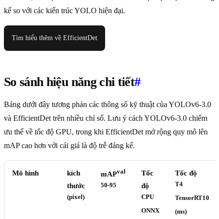
kể so với các kiến trúc YOLO hiện đại.
Tìm hiểu thêm về EfficientDet
So sánh hiệu năng chi tiết
#
Bảng dưới đây tương phản các thông số kỹ thuật của YOLOv6-3.0
và EfficientDet trên nhiều chỉ số. Lưu ý cách YOLOv6-3.0 chiếm
ưu thế về tốc độ GPU, trong khi EfficientDet mở rộng quy mô lên
mAP cao hơn với cái giá là độ trễ đáng kể.
val
Mô hình
kích
Tốc
Tốc độ
mAP
T4
thước
50-95
độ
(pixel)
CPU
TensorRT10
ONNX
(ms)