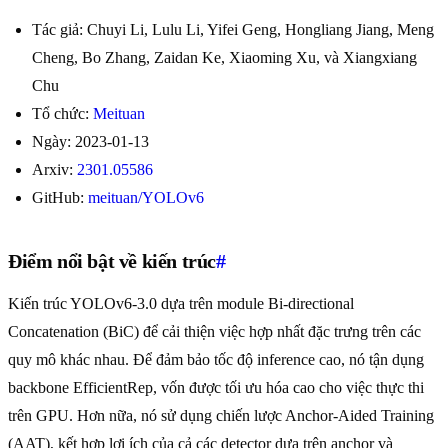
Tác giả: Chuyi Li, Lulu Li, Yifei Geng, Hongliang Jiang, Meng
Cheng, Bo Zhang, Zaidan Ke, Xiaoming Xu, và Xiangxiang
Chu
Tổ chức:
Meituan
Ngày: 2023-01-13
Arxiv:
2301.05586
GitHub:
meituan/YOLOv6
Điểm nổi bật về kiến trúc
#
Kiến trúc YOLOv6-3.0 dựa trên module Bi-directional
Concatenation (BiC) để cải thiện việc hợp nhất đặc trưng trên các
quy mô khác nhau. Để đảm bảo tốc độ inference cao, nó tận dụng
backbone EfficientRep, vốn được tối ưu hóa cao cho việc thực thi
trên GPU. Hơn nữa, nó sử dụng chiến lược Anchor-Aided Training
(AAT), kết hợp lợi ích của cả các detector dựa trên anchor và