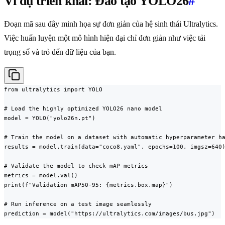
Ví dụ triển khai: Đào tạo YOLO26
#
Đoạn mã sau đây minh họa sự đơn giản của hệ sinh thái Ultralytics.
Việc huấn luyện một mô hình hiện đại chỉ đơn giản như việc tải
trọng số và trỏ đến dữ liệu của bạn.
from ultralytics import YOLO

# Load the highly optimized YOLO26 nano model

model = YOLO("yolo26n.pt")

# Train the model on a dataset with automatic hyperparameter ha
results = model.train(data="coco8.yaml", epochs=100, imgsz=640)
# Validate the model to check mAP metrics

metrics = model.val()

print(f"Validation mAP50-95: {metrics.box.map}")

# Run inference on a test image seamlessly

prediction = model("https://ultralytics.com/images/bus.jpg")