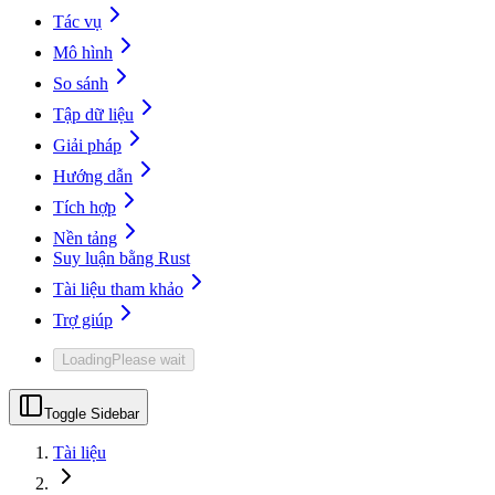
Tác vụ
Mô hình
So sánh
Tập dữ liệu
Giải pháp
Hướng dẫn
Tích hợp
Nền tảng
Suy luận bằng Rust
Tài liệu tham khảo
Trợ giúp
Loading
Please wait
Toggle Sidebar
Tài liệu