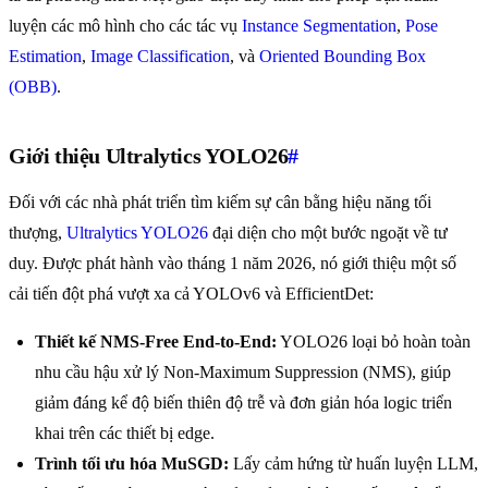
luyện các mô hình cho các tác vụ
Instance Segmentation
,
Pose
Estimation
,
Image Classification
, và
Oriented Bounding Box
(OBB)
.
Giới thiệu Ultralytics YOLO26
#
Đối với các nhà phát triển tìm kiếm sự cân bằng hiệu năng tối
thượng,
Ultralytics YOLO26
đại diện cho một bước ngoặt về tư
duy. Được phát hành vào tháng 1 năm 2026, nó giới thiệu một số
cải tiến đột phá vượt xa cả YOLOv6 và EfficientDet:
Thiết kế NMS-Free End-to-End:
YOLO26 loại bỏ hoàn toàn
nhu cầu hậu xử lý Non-Maximum Suppression (NMS), giúp
giảm đáng kể độ biến thiên độ trễ và đơn giản hóa logic triển
khai trên các thiết bị edge.
Trình tối ưu hóa MuSGD:
Lấy cảm hứng từ huấn luyện LLM,