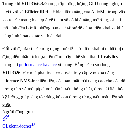
Trong khi
YOLOv6-3.0
cung cấp thông lượng GPU công nghiệp
tuyệt vời và
EfficientDet
thể hiện tiềm năng của AutoML trong việc
tạo ra các mạng hiệu quả về tham số có khả năng mở rộng, cả hai
mô hình đều bộc lộ những hạn chế về sự dễ dàng triển khai và khả
năng linh hoạt đa tác vụ hiện đại.
Đối với đại đa số các ứng dụng thực tế—từ triển khai trên thiết bị di
động đến phân tích dựa trên đám mây—hệ sinh thái
Ultralytics
mang lại
performance balance
vô song. Bằng cách sử dụng
YOLO26
, các nhà phát triển có quyền truy cập vào khả năng
inference NMS-free tiên tiến, các hàm mất mát nâng cao cho các đối
tượng nhỏ và một pipeline huấn luyện thống nhất, được tài liệu hóa
kỹ lưỡng, giúp tăng tốc đáng kể con đường từ nguyên mẫu đến sản
xuất.
Người đóng góp
18
GL
glenn-jocher