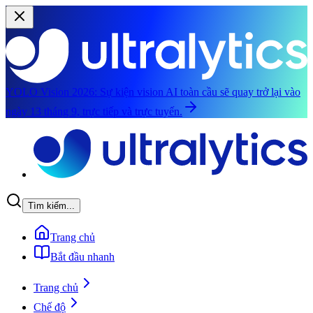
YOLO Vision 2026:
Sự kiện vision AI toàn cầu sẽ quay trở lại vào
ngày 13 tháng 9, trực tiếp và trực tuyến.
Chuyển đến nội dung chính
Tìm kiếm...
Trang chủ
Bắt đầu nhanh
Trang chủ
Chế độ