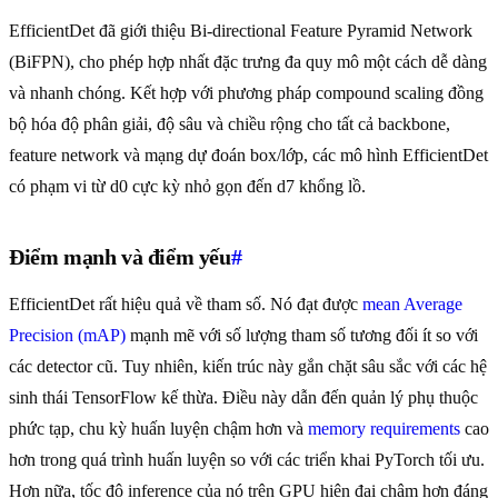
EfficientDet đã giới thiệu Bi-directional Feature Pyramid Network
(BiFPN), cho phép hợp nhất đặc trưng đa quy mô một cách dễ dàng
và nhanh chóng. Kết hợp với phương pháp compound scaling đồng
bộ hóa độ phân giải, độ sâu và chiều rộng cho tất cả backbone,
feature network và mạng dự đoán box/lớp, các mô hình EfficientDet
có phạm vi từ d0 cực kỳ nhỏ gọn đến d7 khổng lồ.
Điểm mạnh và điểm yếu
#
EfficientDet rất hiệu quả về tham số. Nó đạt được
mean Average
Precision (mAP)
mạnh mẽ với số lượng tham số tương đối ít so với
các detector cũ. Tuy nhiên, kiến trúc này gắn chặt sâu sắc với các hệ
sinh thái TensorFlow kế thừa. Điều này dẫn đến quản lý phụ thuộc
phức tạp, chu kỳ huấn luyện chậm hơn và
memory requirements
cao
hơn trong quá trình huấn luyện so với các triển khai PyTorch tối ưu.
Hơn nữa, tốc độ inference của nó trên GPU hiện đại chậm hơn đáng