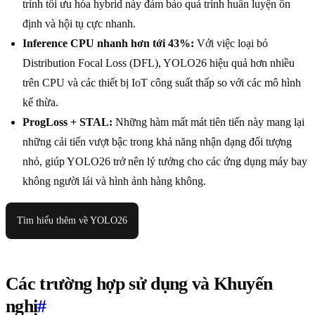
trình tối ưu hóa hybrid này đảm bảo quá trình huấn luyện ổn
định và hội tụ cực nhanh.
Inference CPU nhanh hơn tới 43%:
Với việc loại bỏ
Distribution Focal Loss (DFL), YOLO26 hiệu quả hơn nhiều
trên CPU và các thiết bị IoT công suất thấp so với các mô hình
kế thừa.
ProgLoss + STAL:
Những hàm mất mát tiên tiến này mang lại
những cải tiến vượt bậc trong khả năng nhận dạng đối tượng
nhỏ, giúp YOLO26 trở nên lý tưởng cho các ứng dụng máy bay
không người lái và hình ảnh hàng không.
Tìm hiểu thêm về YOLO26
Các trường hợp sử dụng và Khuyến
nghị
#