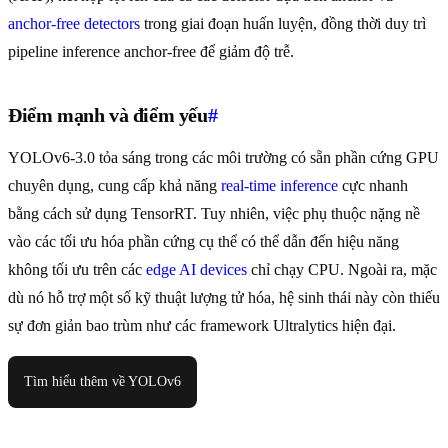
anchor-free detectors
trong giai đoạn huấn luyện, đồng thời duy trì
pipeline inference anchor-free để giảm độ trễ.
Điểm mạnh và điểm yếu
#
YOLOv6-3.0 tỏa sáng trong các môi trường có sẵn phần cứng GPU
chuyên dụng, cung cấp khả năng
real-time inference
cực nhanh
bằng cách sử dụng TensorRT. Tuy nhiên, việc phụ thuộc nặng nề
vào các tối ưu hóa phần cứng cụ thể có thể dẫn đến hiệu năng
không tối ưu trên các
edge AI devices
chỉ chạy CPU. Ngoài ra, mặc
dù nó hỗ trợ một số kỹ thuật lượng tử hóa, hệ sinh thái này còn thiếu
sự đơn giản bao trùm như các framework Ultralytics hiện đại.
Tìm hiểu thêm về YOLOv6