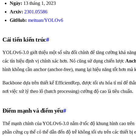
Ngày:
13 tháng 1, 2023
Arxiv:
2301.05586
GitHub:
meituan/YOLOv6
Cải tiến kiến trúc
#
YOLOv6-3.0 giới thiệu một số sửa đổi chính để tăng cường khả năng
các tín hiệu định vị chính xác hơn. Nó cũng sử dụng chiến lược
Anch
hình không cần anchor (anchor-free), mang lại hiệu năng tốt hơn mà k
Backbone dựa trên thiết kế EfficientRep, được tối ưu hóa tỉ mỉ để t
nơi việc xử lý theo lô (batch processing) cường độ cao là tiêu chuẩn.
Điểm mạnh và điểm yếu
#
Thế mạnh chính của YOLOv6-3.0 nằm ở tốc độ khung hình cao trê
phần cứng cụ thể có thể dẫn đến độ trễ không tối ưu trên các thiết bị