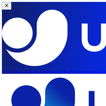
YOLO Vision 2026:
Sự kiện vision AI toàn cầu trở lại vào ngày 13 th
Chuyển đến nội dung chính