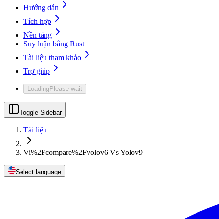
Hướng dẫn
Tích hợp
Nền tảng
Suy luận bằng Rust
Tài liệu tham khảo
Trợ giúp
Loading
Please wait
Toggle Sidebar
Tài liệu
Vi%2Fcompare%2Fyolov6 Vs Yolov9
Select language