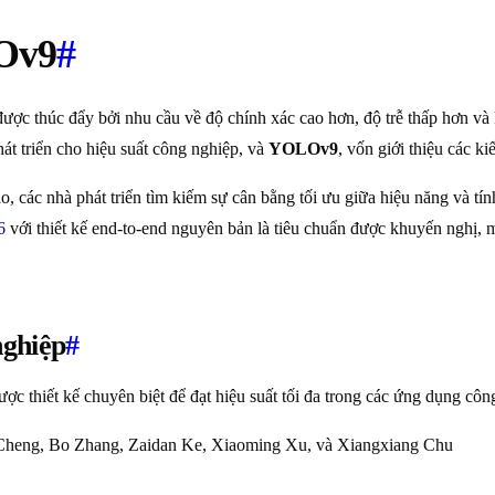
Ov9
#
 được thúc đẩy bởi nhu cầu về độ chính xác cao hơn, độ trễ thấp hơn v
hát triển cho hiệu suất công nghiệp, và
YOLOv9
, vốn giới thiệu các ki
 các nhà phát triển tìm kiếm sự cân bằng tối ưu giữa hiệu năng và tính
6
với thiết kế end-to-end nguyên bản là tiêu chuẩn được khuyến nghị, ma
nghiệp
#
ợc thiết kế chuyên biệt để đạt hiệu suất tối đa trong các ứng dụng côn
g Cheng, Bo Zhang, Zaidan Ke, Xiaoming Xu, và Xiangxiang Chu