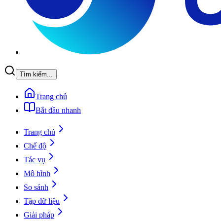
Tìm kiếm...
Trang chủ
Bắt đầu nhanh
Trang chủ
Chế độ
Tác vụ
Mô hình
So sánh
Tập dữ liệu
Giải pháp