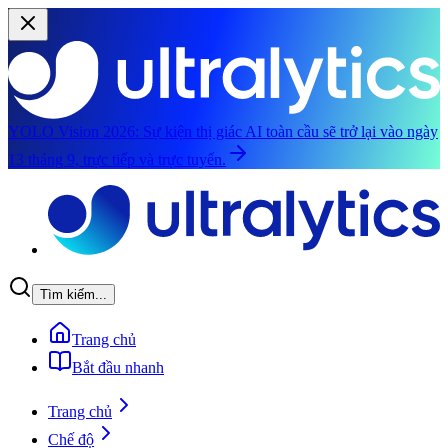
YOLO Vision 2026:
Sự kiện thị giác AI toàn cầu sẽ trở lại vào ngày
13 tháng 9, trực tiếp và trực tuyến.
Chuyển đến nội dung chính
Tìm kiếm...
Trang chủ
Bắt đầu nhanh
Trang chủ
Chế độ