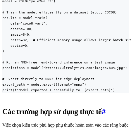
model = YOLO("yolo26n.pt")

# Train the model efficiently on a dataset (e.g., COCO8)

results = model.train(

    data="coco8.yaml",

    epochs=100,

    imgsz=640,

    batch=32,  # Efficient memory usage allows larger batch siz
    device=0,

)

# Run an NMS-free, end-to-end inference on a test image

predictions = model("https://ultralytics.com/images/bus.jpg")

# Export directly to ONNX for edge deployment

export_path = model.export(format="onnx")

print(f"Model exported successfully to: {export_path}")
Các trường hợp sử dụng thực tế
#
Việc chọn kiến trúc phù hợp phụ thuộc hoàn toàn vào các ràng buộc