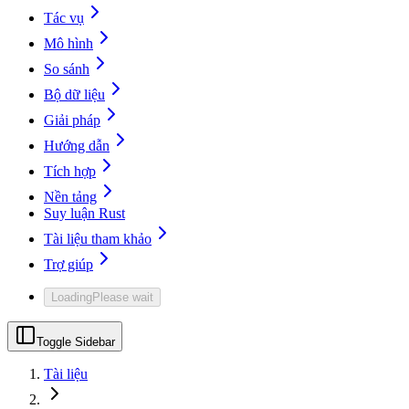
Tác vụ
Mô hình
So sánh
Bộ dữ liệu
Giải pháp
Hướng dẫn
Tích hợp
Nền tảng
Suy luận Rust
Tài liệu tham khảo
Trợ giúp
Loading
Please wait
Toggle Sidebar
Tài liệu