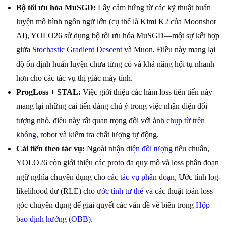
Bộ tối ưu hóa MuSGD:
Lấy cảm hứng từ các kỹ thuật huấn
luyện mô hình ngôn ngữ lớn (cụ thể là Kimi K2 của Moonshot
AI), YOLO26 sử dụng bộ tối ưu hóa MuSGD—một sự kết hợp
giữa
Stochastic Gradient Descent
và Muon. Điều này mang lại
độ ổn định huấn luyện chưa từng có và khả năng hội tụ nhanh
hơn cho các tác vụ thị giác máy tính.
ProgLoss + STAL:
Việc giới thiệu các hàm loss tiên tiến này
mang lại những cải tiến đáng chú ý trong việc nhận diện đối
tượng nhỏ, điều này rất quan trọng đối với
ảnh chụp từ trên
không
, robot và kiểm tra chất lượng tự động.
Cải tiến theo tác vụ:
Ngoài
nhận diện đối tượng
tiêu chuẩn,
YOLO26 còn giới thiệu các proto đa quy mô và loss phân đoạn
ngữ nghĩa chuyên dụng cho
các tác vụ phân đoạn
, Ước tính log-
likelihood dư (RLE) cho
ước tính tư thế
và các thuật toán loss
góc chuyên dụng để giải quyết các vấn đề về biên trong
Hộp
bao định hướng (OBB)
.