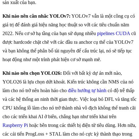
sản xuất của bạn.
Khi nào nên cân nhắc YOLOv7:
YOLOv7 vẫn là một công cụ có
giá trị để đánh giá hiệu năng học thuật so với các tiêu chuẩn năm
2022. Nếu cơ sở hạ tầng của bạn sử dụng nhiều
pipelines CUDA
cũ
được hardcode chặt chẽ với các đầu ra anchor cụ thể của YOLOv7
và bạn không thể phân bổ tài nguyên để cấu trúc lại, nó sẽ tiếp tục
hoạt động như một trình phát hiện cơ sở mạnh mẽ.
Khi nào nên chọn YOLO26:
Đối với bất kỳ dự án mới nào,
YOLO26 là lựa chọn dứt khoát. Kiến trúc không cần NMS của nó
làm cho nó trở nên hoàn hảo cho
điều hướng tự hành
có độ trễ thấp
và các hệ thống an ninh thời gian thực. Việc loại bỏ DFL và tăng tốc
CPU khổng lồ làm cho nó trở thành nhà vô địch không thể tranh cãi
cho các triển khai AI ở biên, chẳng hạn như triển khai trên
Raspberry Pi
hoặc bên trong các thiết bị điện tử tiêu dùng. Hơn nữa,
các cải tiến ProgLoss + STAL làm cho nó cực kỳ thành thạo trong