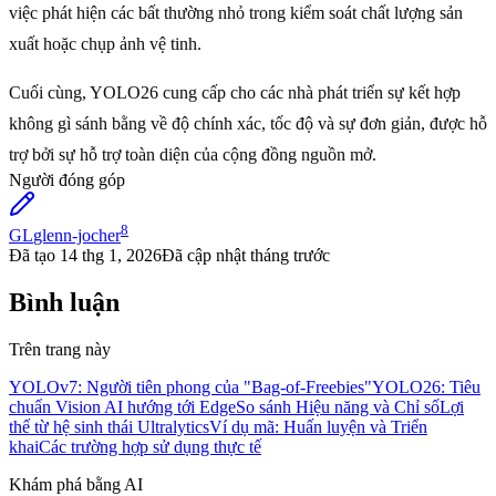
việc phát hiện các bất thường nhỏ trong kiểm soát chất lượng sản
xuất hoặc chụp ảnh vệ tinh.
Cuối cùng, YOLO26 cung cấp cho các nhà phát triển sự kết hợp
không gì sánh bằng về độ chính xác, tốc độ và sự đơn giản, được hỗ
trợ bởi sự hỗ trợ toàn diện của cộng đồng nguồn mở.
Người đóng góp
8
GL
glenn-jocher
Đã tạo
14 thg 1, 2026
Đã cập nhật
tháng trước
Bình luận
Trên trang này
YOLOv7: Người tiên phong của "Bag-of-Freebies"
YOLO26: Tiêu
chuẩn Vision AI hướng tới Edge
So sánh Hiệu năng và Chỉ số
Lợi
thế từ hệ sinh thái Ultralytics
Ví dụ mã: Huấn luyện và Triển
khai
Các trường hợp sử dụng thực tế
Khám phá bằng AI