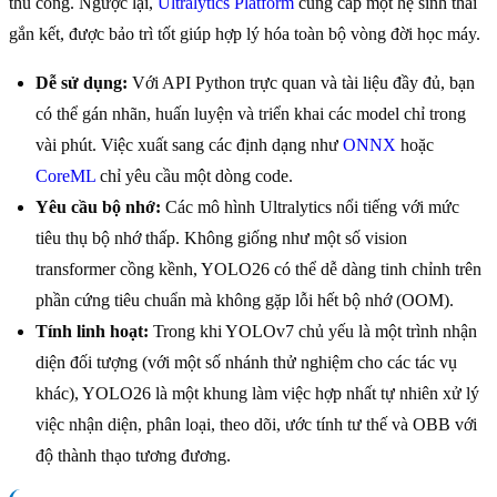
thủ công. Ngược lại,
Ultralytics Platform
cung cấp một hệ sinh thái
gắn kết, được bảo trì tốt giúp hợp lý hóa toàn bộ vòng đời học máy.
Dễ sử dụng:
Với API Python trực quan và tài liệu đầy đủ, bạn
có thể gán nhãn, huấn luyện và triển khai các model chỉ trong
vài phút. Việc xuất sang các định dạng như
ONNX
hoặc
CoreML
chỉ yêu cầu một dòng code.
Yêu cầu bộ nhớ:
Các mô hình Ultralytics nổi tiếng với mức
tiêu thụ bộ nhớ thấp. Không giống như một số vision
transformer cồng kềnh, YOLO26 có thể dễ dàng tinh chỉnh trên
phần cứng tiêu chuẩn mà không gặp lỗi hết bộ nhớ (OOM).
Tính linh hoạt:
Trong khi YOLOv7 chủ yếu là một trình nhận
diện đối tượng (với một số nhánh thử nghiệm cho các tác vụ
khác), YOLO26 là một khung làm việc hợp nhất tự nhiên xử lý
việc nhận diện, phân loại, theo dõi, ước tính tư thế và OBB với
độ thành thạo tương đương.