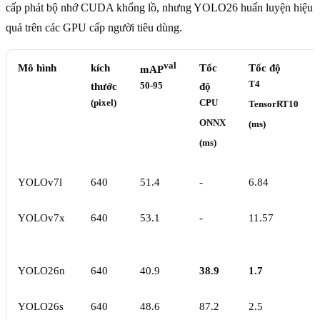
cấp phát bộ nhớ CUDA khổng lồ, nhưng YOLO26 huấn luyện hiệu
quả trên các GPU cấp người tiêu dùng.
val
Mô hình
kích
Tốc
Tốc độ
mAP
T4
thước
50-95
độ
(pixel)
CPU
TensorRT10
ONNX
(ms)
(ms)
YOLOv7l
640
51.4
-
6.84
YOLOv7x
640
53.1
-
11.57
YOLO26n
640
40.9
38.9
1.7
YOLO26s
640
48.6
87.2
2.5