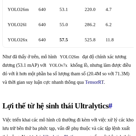
YOLO26m
640
53.1
220.0
4.7
YOLO26l
640
55.0
286.2
6.2
YOLO26x
640
57.5
525.8
11.8
Như đã thấy ở trên, mô hình
đạt độ chính xác tương
YOLO26m
đương (53.1 mAP) với
khổng lồ, nhưng làm được điều
YOLOv7x
đó với ít hơn một phần ba số lượng tham số (20.4M so với 71.3M)
và thời gian suy luận cực nhanh thông qua
TensorRT
.
Lợi thế từ hệ sinh thái Ultralytics
#
Việc triển khai các mô hình cũ thường đi kèm với việc xử lý các kho
lưu trữ bên thứ ba phức tạp, vấn đề phụ thuộc và các tập lệnh xuất