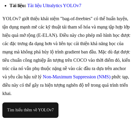
Tài liệu:
Tài liệu Ultralytics YOLOv7
YOLOv7 giới thiệu khái niệm "bag-of-freebies" có thể huấn luyện,
tận dụng mạnh mẽ các kỹ thuật tái tham số hóa và mạng tập hợp lớp
hiệu quả mở rộng (E-ELAN). Điều này cho phép mô hình học được
các đặc trưng đa dạng hơn và liên tục cải thiện khả năng học của
mạng mà không phá hủy lộ trình gradient ban đầu. Mặc dù đạt được
tiêu chuẩn công nghiệp ấn tượng trên COCO vào thời điểm đó, kiến
trúc của nó vẫn phụ thuộc nặng nề vào các đầu ra dựa trên anchor
và yêu cầu hậu xử lý
Non-Maximum Suppression (NMS)
phức tạp,
điều này có thể gây ra hiện tượng nghẽn độ trễ trong quá trình triển
khai.
Tìm hiểu thêm về YOLOv7