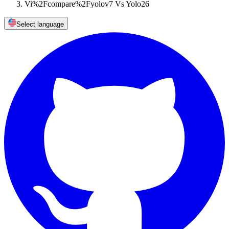
Vi%2Fcompare%2Fyolov7 Vs Yolo26
Select language