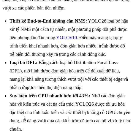
vượt xa các phiên bản tiền nhiệm:
Thiết kế End-to-End không cần NMS:
YOLO26 loại bỏ hậu
xử lý NMS một cách tự nhiên, một phương pháp đột phá được
tiên phong lần đầu trong
YOLOv10
. Điều này mang lại quy
trình triển khai nhanh hơn, đơn giản hơn nhiều, tránh được độ
trễ biến đổi thường xảy ra trong các cảnh đông đúc.
Loại bỏ DFL:
Bằng cách loại bỏ Distribution Focal Loss
(DFL), mô hình được đơn giản hóa triệt để để xuất dữ liệu,
mang lại khả năng tương thích vượt trội với các thiết bị edge và
phần cứng IoT tiêu thụ điện năng thấp.
Suy luận trên CPU nhanh hơn tới 43%:
Nhờ các đơn giản
hóa về kiến trúc và cắt tỉa cấu trúc, YOLO26 được tối ưu hóa
đặc biệt cho tính toán biên và các thiết bị không có GPU chuyên
dụng, dễ dàng vượt qua các kiến trúc cũ trên các bộ vi xử lý tiêu
chuẩn.