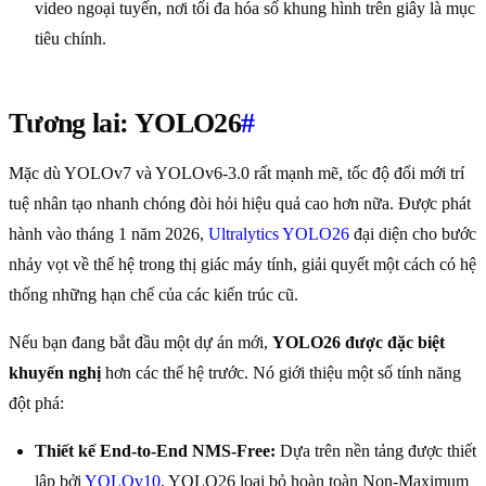
video ngoại tuyến, nơi tối đa hóa số khung hình trên giây là mục
tiêu chính.
Tương lai: YOLO26
#
Mặc dù YOLOv7 và YOLOv6-3.0 rất mạnh mẽ, tốc độ đổi mới trí
tuệ nhân tạo nhanh chóng đòi hỏi hiệu quả cao hơn nữa. Được phát
hành vào tháng 1 năm 2026,
Ultralytics YOLO26
đại diện cho bước
nhảy vọt về thế hệ trong thị giác máy tính, giải quyết một cách có hệ
thống những hạn chế của các kiến trúc cũ.
Nếu bạn đang bắt đầu một dự án mới,
YOLO26 được đặc biệt
khuyến nghị
hơn các thế hệ trước. Nó giới thiệu một số tính năng
đột phá:
Thiết kế End-to-End NMS-Free:
Dựa trên nền tảng được thiết
lập bởi
YOLOv10
, YOLO26 loại bỏ hoàn toàn Non-Maximum