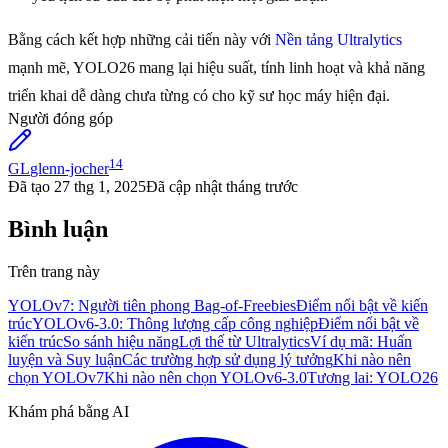
Bằng cách kết hợp những cải tiến này với
Nền tảng Ultralytics
mạnh mẽ, YOLO26 mang lại hiệu suất, tính linh hoạt và khả năng
triển khai dễ dàng chưa từng có cho kỹ sư học máy hiện đại.
Người đóng góp
14
GL
glenn-jocher
Đã tạo
27 thg 1, 2025
Đã cập nhật
tháng trước
Bình luận
Trên trang này
YOLOv7: Người tiên phong Bag-of-Freebies
Điểm nổi bật về kiến
trúc
YOLOv6-3.0: Thông lượng cấp công nghiệp
Điểm nổi bật về
kiến trúc
So sánh hiệu năng
Lợi thế từ Ultralytics
Ví dụ mã: Huấn
luyện và Suy luận
Các trường hợp sử dụng lý tưởng
Khi nào nên
chọn YOLOv7
Khi nào nên chọn YOLOv6-3.0
Tương lai: YOLO26
Khám phá bằng AI