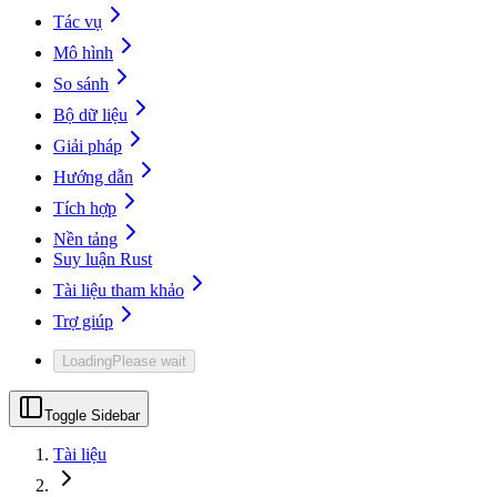
Tác vụ
Mô hình
So sánh
Bộ dữ liệu
Giải pháp
Hướng dẫn
Tích hợp
Nền tảng
Suy luận Rust
Tài liệu tham khảo
Trợ giúp
Loading
Please wait
Toggle Sidebar
Tài liệu