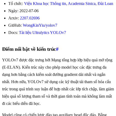
Tổ chức:
Viện Khoa học Thông tin, Academia Sinica, Đài Loan
Ngày: 2022-07-06
Arxiv:
2207.02696
GitHub:
WongKinYiu/yolov7
Docs:
Tài liệu Ultralytics YOLOv7
Điểm nổi bật về kiến trúc
#
YOLOv7 được đặc trưng bởi Mạng tổng hợp lớp hiệu quả mở rộng
(E-ELAN). Kiến trúc này cho phép model học các đặc trưng đa
dạng hơn bằng cách kiểm soát đường gradient dài nhất và ngắn
nhất. Hơn nữa, YOLOv7 sử dụng các kỹ thuật tái tham số hóa cấu
trúc trong quá trình suy luận để hợp nhất các lớp tích chập, làm giảm
hiệu quả số lượng tham số và thời gian tính toán mà không làm mất
đi các biểu diễn đã học.
Model cũng có chiến lược đào tạo auxiliary head độc đáo. Bằng