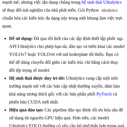
mạnh mẽ, nhưng việc tận dụng chúng trong
hệ sinh thái Ultralytics
sẽ thay đổi trải nghiệm của nhà phát triển. Gói Python
ultralytics
chuẩn hóa các kiến trúc đa dạng này trong một khung làm việc trực
quan.
Dễ sử dụng:
Đã qua rồi thời của các tập lệnh thiết lập phức tạp.
API Ultralytics cho phép bạn tải, đào tạo và triển khai các model
YOLOv7 hoặc YOLOv6 với mã boilerplate tối thiểu. Bạn có
thể dễ dàng chuyển đổi giữa các kiến trúc chỉ bằng cách thay
đổi tệp trọng số model.
Hệ sinh thái được duy trì tốt:
Ultralytics cung cấp một môi
trường mạnh mẽ với các bản cập nhật thường xuyên, đảm bảo
khả năng tương thích gốc với các bản phân phối
PyTorch
và
phiên bản CUDA mới nhất.
Hiệu quả đào tạo:
Các pipeline đào tạo được tối ưu hóa sâu để
sử dụng tài nguyên GPU hiệu quả. Hơn nữa, các model
Ultralytics YOLO thường có yêu cầu bộ nhớ thấp hơn trong quá