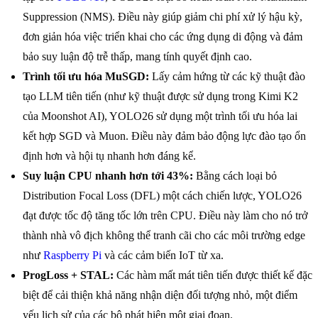
Suppression (NMS). Điều này giúp giảm chi phí xử lý hậu kỳ,
đơn giản hóa việc triển khai cho các ứng dụng di động và đảm
bảo suy luận độ trễ thấp, mang tính quyết định cao.
Trình tối ưu hóa MuSGD:
Lấy cảm hứng từ các kỹ thuật đào
tạo LLM tiên tiến (như kỹ thuật được sử dụng trong Kimi K2
của Moonshot AI), YOLO26 sử dụng một trình tối ưu hóa lai
kết hợp SGD và Muon. Điều này đảm bảo động lực đào tạo ổn
định hơn và hội tụ nhanh hơn đáng kể.
Suy luận CPU nhanh hơn tới 43%:
Bằng cách loại bỏ
Distribution Focal Loss (DFL) một cách chiến lược, YOLO26
đạt được tốc độ tăng tốc lớn trên CPU. Điều này làm cho nó trở
thành nhà vô địch không thể tranh cãi cho các môi trường edge
như
Raspberry Pi
và các cảm biến IoT từ xa.
ProgLoss + STAL:
Các hàm mất mát tiên tiến được thiết kế đặc
biệt để cải thiện khả năng nhận diện đối tượng nhỏ, một điểm
yếu lịch sử của các bộ phát hiện một giai đoạn.