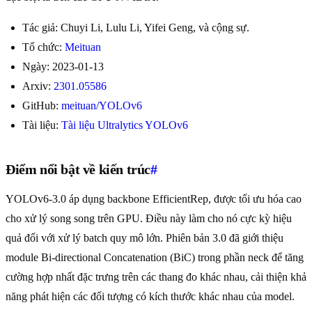
Tác giả: Chuyi Li, Lulu Li, Yifei Geng, và cộng sự.
Tổ chức:
Meituan
Ngày: 2023-01-13
Arxiv:
2301.05586
GitHub:
meituan/YOLOv6
Tài liệu:
Tài liệu Ultralytics YOLOv6
Điểm nổi bật về kiến trúc
#
YOLOv6-3.0 áp dụng backbone EfficientRep, được tối ưu hóa cao
cho xử lý song song trên GPU. Điều này làm cho nó cực kỳ hiệu
quả đối với xử lý batch quy mô lớn. Phiên bản 3.0 đã giới thiệu
module Bi-directional Concatenation (BiC) trong phần neck để tăng
cường hợp nhất đặc trưng trên các thang đo khác nhau, cải thiện khả
năng phát hiện các đối tượng có kích thước khác nhau của model.