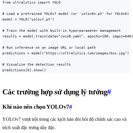
from ultralytics import YOLO

# Load a pretrained YOLOv7 model (or 'yolov6n.pt' for YOLOv6)

model = YOLO("yolov7.pt")

# Train the model with built-in hyperparameter management

results = model.train(data="coco8.yaml", epochs=100, imgsz=640)
# Run inference on an image URL or local path

predictions = model("https://ultralytics.com/images/bus.jpg")

# Visualize the detection results

predictions[0].show()
Các trường hợp sử dụng lý tưởng
#
Khi nào nên chọn YOLOv7
#
YOLOv7 vượt trội trong các kịch bản đòi hỏi độ chính xác cao và
trích xuất đặc trưng dày đặc.