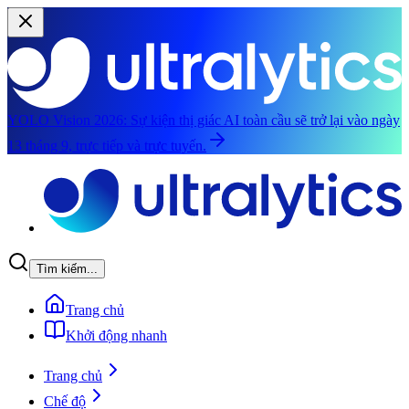
YOLO Vision 2026:
Sự kiện thị giác AI toàn cầu sẽ trở lại vào ngày
13 tháng 9, trực tiếp và trực tuyến.
Chuyển đến nội dung chính
Tìm kiếm...
Trang chủ
Khởi động nhanh
Trang chủ
Chế độ