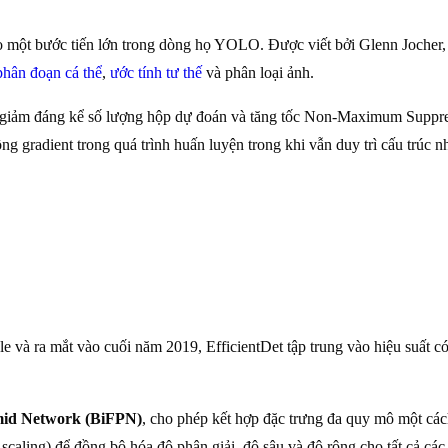
 một bước tiến lớn trong dòng họ YOLO. Được viết bởi Glenn Jocher, 
phân đoạn cá thể
,
ước tính tư thế
và phân loại ảnh.
giúp giảm đáng kể số lượng hộp dự đoán và tăng tốc Non-Maximum Sup
 luồng gradient trong quá trình huấn luyện trong khi vẫn duy trì cấu tr
 và ra mắt vào cuối năm 2019, EfficientDet tập trung vào hiệu suất 
amid Network (BiFPN)
, cho phép kết hợp đặc trưng đa quy mô một các
aling) để đồng bộ hóa độ phân giải, độ sâu và độ rộng cho tất cả c