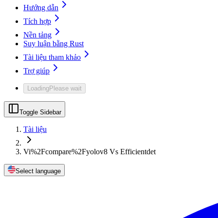
Hướng dẫn
Tích hợp
Nền tảng
Suy luận bằng Rust
Tài liệu tham khảo
Trợ giúp
Loading
Please wait
Toggle Sidebar
Tài liệu
Vi%2Fcompare%2Fyolov8 Vs Efficientdet
Select language