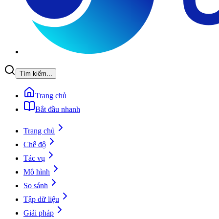
Tìm kiếm...
Trang chủ
Bắt đầu nhanh
Trang chủ
Chế độ
Tác vụ
Mô hình
So sánh
Tập dữ liệu
Giải pháp