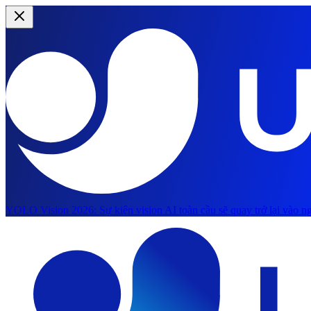
YOLO Vision 2026:
Sự kiện vision AI toàn cầu sẽ quay trở lại vào ng
Chuyển đến nội dung chính