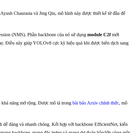
Ayush Chaurasia và Jing Qiu, mô hình này được thiết kế từ đầu để
pression (NMS). Phần backbone của nó sử dụng
module C2f
mới
úc nhẹ. Điều này giúp YOLOv8 cực kỳ hiệu quả khi được biên dịch sang
có khả năng mở rộng. Được mô tả trong
bài báo Arxiv chính thức
, mô
h dễ dàng và nhanh chóng. Kết hợp với backbone EfficientNet, kiến
ác mạng backbone, mạng đặc trưng và mạng dự đoán hộp/lớp cùng một