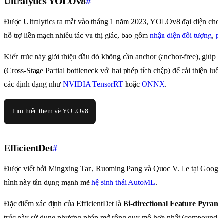
Ultralytics YOLOv8
#
Được Ultralytics ra mắt vào tháng 1 năm 2023, YOLOv8 đại diện cho
hỗ trợ liền mạch nhiều tác vụ thị giác, bao gồm
nhận diện đối tượng
,
Kiến trúc này giới thiệu đầu dò không cần anchor (anchor-free), 
(Cross-Stage Partial bottleneck với hai phép tích chập) để cải thiện
các định dạng như
NVIDIA TensorRT
hoặc
ONNX
.
Tìm hiểu thêm về YOLOv8
EfficientDet
#
Được viết bởi Mingxing Tan, Ruoming Pang và Quoc V. Le tại Google
hình này tận dụng mạnh mẽ
hệ sinh thái AutoML
.
Đặc điểm xác định của EfficientDet là
Bi-directional Feature Pyr
trúc này sử dụng phương pháp mở rộng quy mô hợp nhất (compound sc