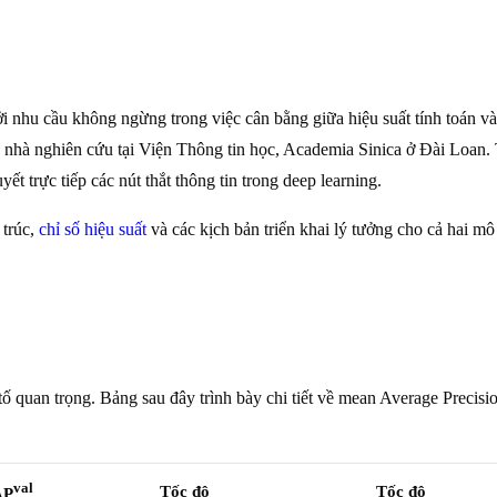
i nhu cầu không ngừng trong việc cân bằng giữa hiệu suất tính toán và
nhà nghiên cứu tại Viện Thông tin học, Academia Sinica ở Đài Loan. T
 trực tiếp các nút thắt thông tin trong deep learning.
 trúc,
chỉ số hiệu suất
và các kịch bản triển khai lý tưởng cho cả hai 
 tố quan trọng. Bảng sau đây trình bày chi tiết về mean Average Preci
val
Tốc độ
Tốc độ
AP