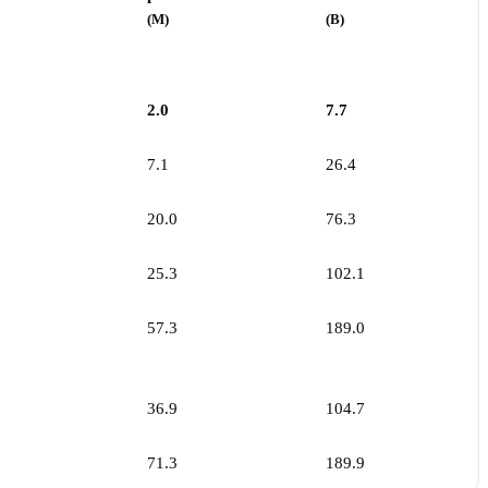
(M)
(B)
2.0
7.7
7.1
26.4
20.0
76.3
25.3
102.1
57.3
189.0
36.9
104.7
71.3
189.9