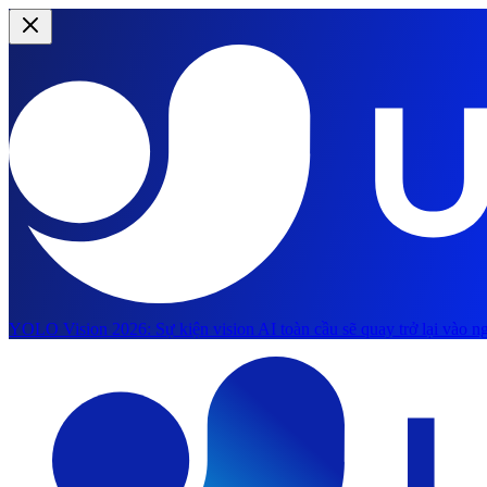
YOLO Vision 2026:
Sự kiện vision AI toàn cầu sẽ quay trở lại vào ng
Chuyển đến nội dung chính