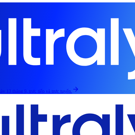
ày 13 tháng 9, trực tiếp và trực tuyến.