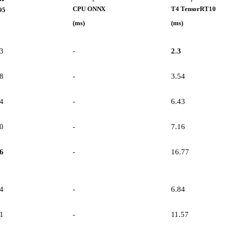
CPU ONNX
T4 TensorRT10
95
(ms)
(ms)
3
-
2.3
8
-
3.54
4
-
6.43
0
-
7.16
6
-
16.77
4
-
6.84
1
-
11.57