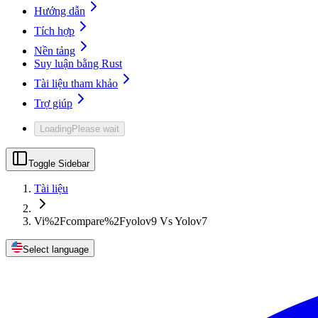
Hướng dẫn
Tích hợp
Nền tảng
Suy luận bằng Rust
Tài liệu tham khảo
Trợ giúp
Loading
Please wait
Toggle Sidebar
Tài liệu
Vi%2Fcompare%2Fyolov9 Vs Yolov7
Select language