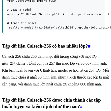
from ultralytics import YOLO

# Load a model

model = YOLO("yolo26n-cls.pt")  # load a pretrained model (r
# Train the model

results = model.train(data="caltech256", epochs=100, imgsz=
Tập dữ liệu Caltech-256 có bao nhiêu lớp?
#
Caltech-256 chứa 256 danh mục đối tượng cộng với một lớp
nền
, tổng cộng là 257 thư mục lớp và 30.607 hình ảnh.
257.clutter
Khi bạn huấn luyện với Ultralytics, model sẽ học tất cả 257 lớp. Mỗi
danh mục chứa ít nhất 80 hình ảnh, nhưng kích thước các lớp bị mất
cân bằng, với danh mục lớn nhất chứa tới khoảng 800 hình ảnh.
Tập dữ liệu Caltech-256 được chia thành các tập
huấn luyện và kiểm định như thế nào?
#