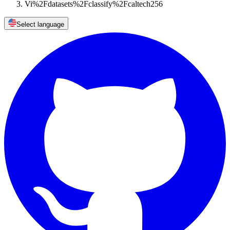
Vi%2Fdatasets%2Fclassify%2Fcaltech256
Select language