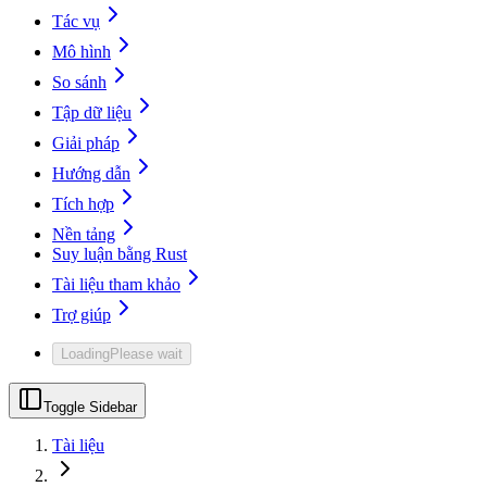
Tác vụ
Mô hình
So sánh
Tập dữ liệu
Giải pháp
Hướng dẫn
Tích hợp
Nền tảng
Suy luận bằng Rust
Tài liệu tham khảo
Trợ giúp
Loading
Please wait
Toggle Sidebar
Tài liệu