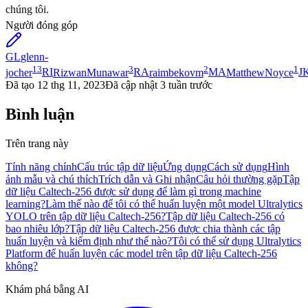
chúng tôi.
Người đóng góp
GL
glenn-
13
3
2
1
jocher
RI
RizwanMunawar
RA
raimbekovm
MA
MatthewNoyce
J
Đã tạo
12 thg 11, 2023
Đã cập nhật
3 tuần trước
Bình luận
Trên trang này
Tính năng chính
Cấu trúc tập dữ liệu
Ứng dụng
Cách sử dụng
Hình
ảnh mẫu và chú thích
Trích dẫn và Ghi nhận
Câu hỏi thường gặp
Tập
dữ liệu Caltech-256 được sử dụng để làm gì trong machine
learning?
Làm thế nào để tôi có thể huấn luyện một model Ultralytics
YOLO trên tập dữ liệu Caltech-256?
Tập dữ liệu Caltech-256 có
bao nhiêu lớp?
Tập dữ liệu Caltech-256 được chia thành các tập
huấn luyện và kiểm định như thế nào?
Tôi có thể sử dụng Ultralytics
Platform để huấn luyện các model trên tập dữ liệu Caltech-256
không?
Khám phá bằng AI