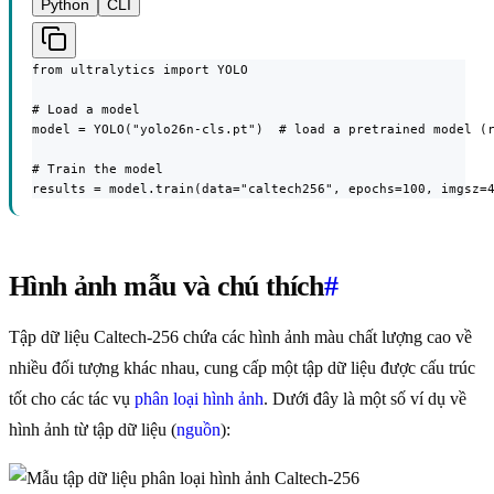
Python
CLI
from ultralytics import YOLO

# Load a model

model = YOLO("yolo26n-cls.pt")  # load a pretrained model (r
# Train the model

results = model.train(data="caltech256", epochs=100, imgsz=
Hình ảnh mẫu và chú thích
#
Tập dữ liệu Caltech-256 chứa các hình ảnh màu chất lượng cao về
nhiều đối tượng khác nhau, cung cấp một tập dữ liệu được cấu trúc
tốt cho các tác vụ
phân loại hình ảnh
. Dưới đây là một số ví dụ về
hình ảnh từ tập dữ liệu (
nguồn
):