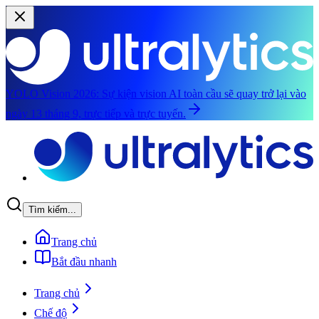
YOLO Vision 2026:
Sự kiện vision AI toàn cầu sẽ quay trở lại vào
ngày 13 tháng 9, trực tiếp và trực tuyến.
Chuyển đến nội dung chính
Tìm kiếm...
Trang chủ
Bắt đầu nhanh
Trang chủ
Chế độ