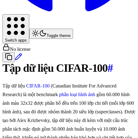
Toggle theme
Switch apps
No license
Tập dữ liệu CIFAR-100
#
Tập dữ liệu
CIFAR-100
(Canadian Institute For Advanced
Research) là một benchmark
phân loại hình ảnh
gồm 60.000 hình
ảnh màu 32x32 được phân bổ đều trên 100 lớp chi tiết (mỗi lớp 600
hình ảnh), sau đó được nhóm thành 20 siêu lớp (superclasses). Được
tạo bởi Alex Krizhevsky, tập dữ liệu này đi kèm với một cấu trúc
phân tách mặc định gồm 50.000 ảnh huấn luyện và 10.000 ảnh
kiểm thử, khiến nó trở thành phiên bản khó hơn và chi tiết hơn của