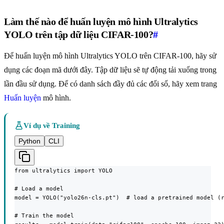
Làm thế nào để huấn luyện mô hình Ultralytics
YOLO trên tập dữ liệu CIFAR-100?
#
Để huấn luyện mô hình Ultralytics YOLO trên CIFAR-100, hãy sử
dụng các đoạn mã dưới đây. Tập dữ liệu sẽ tự động tải xuống trong
lần đầu sử dụng. Để có danh sách đầy đủ các đối số, hãy xem trang
Huấn luyện
mô hình.
Ví dụ về Training
Python
CLI
from ultralytics import YOLO

# Load a model

model = YOLO("yolo26n-cls.pt")  # load a pretrained model (r
# Train the model
