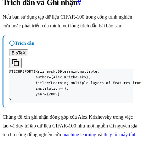
Trích dẫn và Ghi nhận
#
Nếu bạn sử dụng tập dữ liệu CIFAR-100 trong công trình nghiên
cứu hoặc phát triển của mình, vui lòng trích dẫn bài báo sau:
Trích dẫn
BibTeX
@TECHREPORT{Krizhevsky09learningmultiple,

            author={Alex Krizhevsky},

            title={Learning multiple layers of features from
            institution={},

            year={2009}

}
Chúng tôi xin ghi nhận đóng góp của Alex Krizhevsky trong việc
tạo và duy trì tập dữ liệu CIFAR-100 như một nguồn tài nguyên giá
trị cho cộng đồng nghiên cứu
machine learning
và
thị giác máy tính
.