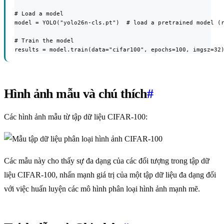
# Load a model

model = YOLO("yolo26n-cls.pt")  # load a pretrained model (r
# Train the model

results = model.train(data="cifar100", epochs=100, imgsz=32
Hình ảnh mẫu và chú thích
#
Các hình ảnh mẫu từ tập dữ liệu CIFAR-100:
Các mẫu này cho thấy sự đa dạng của các đối tượng trong tập dữ
liệu CIFAR-100, nhấn mạnh giá trị của một tập dữ liệu đa dạng đối
với việc huấn luyện các mô hình phân loại hình ảnh mạnh mẽ.