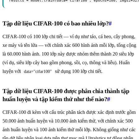
results = model.train(data="cifar100", epochs=100, imgsz=32
Tập dữ liệu CIFAR-100 có bao nhiêu lớp?
#
CIFAR-100 có 100 lớp chi tiết — ví dụ như táo, cá heo, cây phong,
xe máy và tên lửa — với chính xác 600 hình ảnh mỗi lớp, tổng cộng
là 60.000 hình ảnh. 100 lớp này được nhóm thêm thành 20 siêu lớp
(ví dụ, siêu lớp cây bao gồm phong, sồi, cọ, thông và liễu). Huấn
luyện với
sử dụng 100 lớp chi tiết.
data="cifar100"
Tập dữ liệu CIFAR-100 được phân chia thành tập
huấn luyện và tập kiểm thử như thế nào?
#
CIFAR-100 đi kèm với cấu trúc phân tách được xác định trước gồm
50.000 ảnh huấn luyện và 10.000 ảnh kiểm thử, với chính xác 500
ảnh huấn luyện và 100 ảnh kiểm thử mỗi lớp. Không giống như các
tập dữ liệu phân loại dựa trên thư mục mà Ultralytics tự động phân