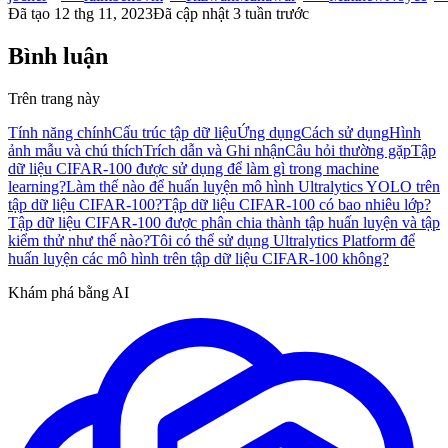
Đã tạo
12 thg 11, 2023
Đã cập nhật
3 tuần trước
Bình luận
Trên trang này
Tính năng chính
Cấu trúc tập dữ liệu
Ứng dụng
Cách sử dụng
Hình
ảnh mẫu và chú thích
Trích dẫn và Ghi nhận
Câu hỏi thường gặp
Tập
dữ liệu CIFAR-100 được sử dụng để làm gì trong machine
learning?
Làm thế nào để huấn luyện mô hình Ultralytics YOLO trên
tập dữ liệu CIFAR-100?
Tập dữ liệu CIFAR-100 có bao nhiêu lớp?
Tập dữ liệu CIFAR-100 được phân chia thành tập huấn luyện và tập
kiểm thử như thế nào?
Tôi có thể sử dụng Ultralytics Platform để
huấn luyện các mô hình trên tập dữ liệu CIFAR-100 không?
Khám phá bằng AI