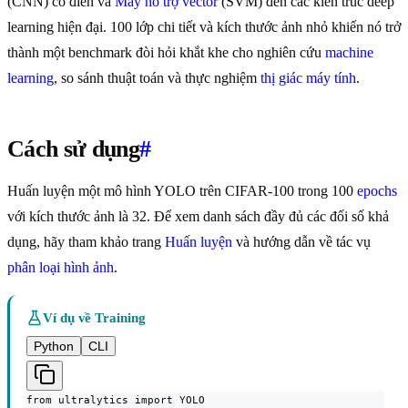
(CNN) cổ điển và
Máy hỗ trợ vector
(SVM) đến các kiến trúc deep
learning hiện đại. 100 lớp chi tiết và kích thước ảnh nhỏ khiến nó trở
thành một benchmark đòi hỏi khắt khe cho nghiên cứu
machine
learning
, so sánh thuật toán và thực nghiệm
thị giác máy tính
.
Cách sử dụng
#
Huấn luyện một mô hình YOLO trên CIFAR-100 trong 100
epochs
với kích thước ảnh là 32. Để xem danh sách đầy đủ các đối số khả
dụng, hãy tham khảo trang
Huấn luyện
và hướng dẫn về tác vụ
phân loại hình ảnh
.
Ví dụ về Training
Python
CLI
from ultralytics import YOLO
