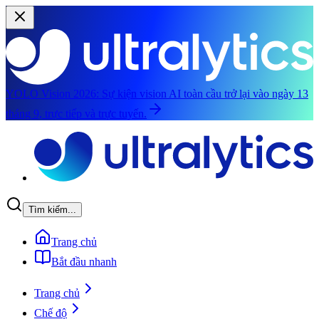
YOLO Vision 2026:
Sự kiện vision AI toàn cầu trở lại vào ngày 13
tháng 9, trực tiếp và trực tuyến.
Chuyển đến nội dung chính
Tìm kiếm...
Trang chủ
Bắt đầu nhanh
Trang chủ
Chế độ