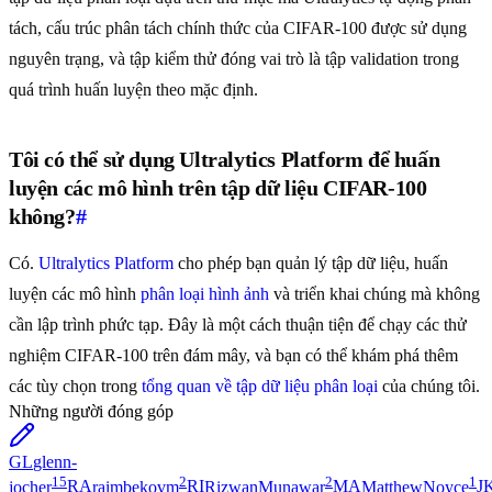
tách, cấu trúc phân tách chính thức của CIFAR-100 được sử dụng
nguyên trạng, và tập kiểm thử đóng vai trò là tập validation trong
quá trình huấn luyện theo mặc định.
Tôi có thể sử dụng Ultralytics Platform để huấn
luyện các mô hình trên tập dữ liệu CIFAR-100
không?
#
Có.
Ultralytics Platform
cho phép bạn quản lý tập dữ liệu, huấn
luyện các mô hình
phân loại hình ảnh
và triển khai chúng mà không
cần lập trình phức tạp. Đây là một cách thuận tiện để chạy các thử
nghiệm CIFAR-100 trên đám mây, và bạn có thể khám phá thêm
các tùy chọn trong
tổng quan về tập dữ liệu phân loại
của chúng tôi.
Những người đóng góp
GL
glenn-
15
2
2
1
jocher
RA
raimbekovm
RI
RizwanMunawar
MA
MatthewNoyce
J