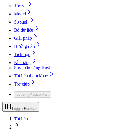
Tác vụ
Model
So sánh
Bộ dữ liệu
Giải pháp
Hướng dẫn
Tích hợp
Nền tảng
Suy luận bằng Rust
Tài liệu tham khảo
Trợ giúp
Loading
Please wait
Toggle Sidebar
Tài liệu