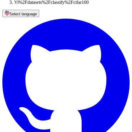
Vi%2Fdatasets%2Fclassify%2Fcifar100
Select language