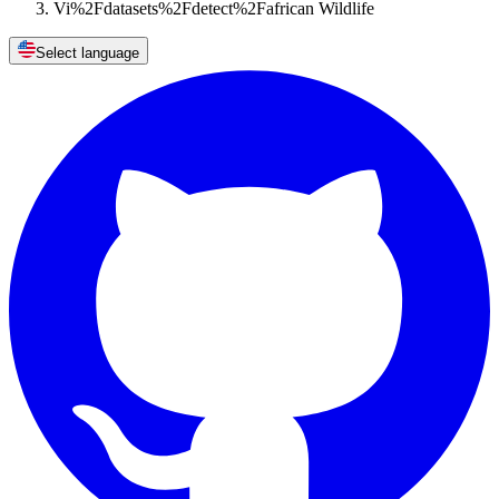
Vi%2Fdatasets%2Fdetect%2Fafrican Wildlife
Select language