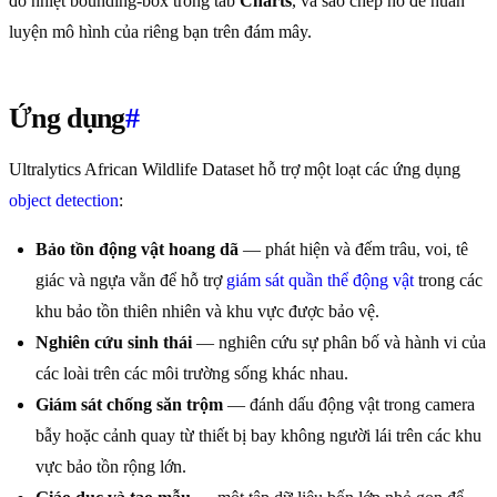
đồ nhiệt bounding-box trong tab
Charts
, và sao chép nó để huấn
luyện mô hình của riêng bạn trên đám mây.
Ứng dụng
#
Ultralytics African Wildlife Dataset hỗ trợ một loạt các ứng dụng
object detection
:
Bảo tồn động vật hoang dã
— phát hiện và đếm trâu, voi, tê
giác và ngựa vằn để hỗ trợ
giám sát quần thể động vật
trong các
khu bảo tồn thiên nhiên và khu vực được bảo vệ.
Nghiên cứu sinh thái
— nghiên cứu sự phân bố và hành vi của
các loài trên các môi trường sống khác nhau.
Giám sát chống săn trộm
— đánh dấu động vật trong camera
bẫy hoặc cảnh quay từ thiết bị bay không người lái trên các khu
vực bảo tồn rộng lớn.