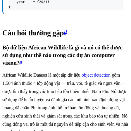
    year    = {2024}

}
Câu hỏi thường gặp
#
Bộ dữ liệu African Wildlife là gì và nó có thể được
sử dụng như thế nào trong các dự án computer
vision?
#
African Wildlife Dataset là một tập dữ liệu
object detection
gồm
1.504 ảnh thuộc 4 lớp động vật — trâu, voi, tê giác và ngựa vằn —
được tìm thấy trong các khu bảo tồn thiên nhiên Nam Phi. Nó được
sử dụng để huấn luyện và đánh giá các mô hình xác định động vật
hoang dã châu Phi trong ảnh, hỗ trợ bảo tồn động vật hoang dã,
nghiên cứu sinh thái và giám sát trong các khu bảo tồn tự nhiên. Nó
cũng đóng vai trò là một tài nguyên dễ tiếp cận cho sinh viên và nhà