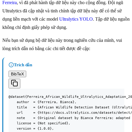
Ferreira
, vì đã phát hành tập dữ liệu này cho cộng đồng. Đội ngũ
Ultralytics đã cập nhật và tinh chỉnh tập dữ liệu này để có thể sử
dụng liền mạch với các model
Ultralytics YOLO
. Tập dữ liệu nguồn
không chỉ định giấy phép sử dụng.
Nếu bạn sử dụng bộ dữ liệu này trong nghiên cứu của mình, vui
lòng trích dẫn nó bằng các chi tiết được đề cập:
Trích dẫn
BibTeX
@dataset{Ferreira_African_Wildlife_Ultralytics_Adaptation_20
    author  = {Ferreira, Bianca},

    title   = {African Wildlife Detection Dataset (Ultralyti
    url     = {https://docs.ultralytics.com/datasets/detect/
    note    = {Original dataset by Bianca Ferreira; adapted 
    license = {Not specified},

    version = {1.0.0},
