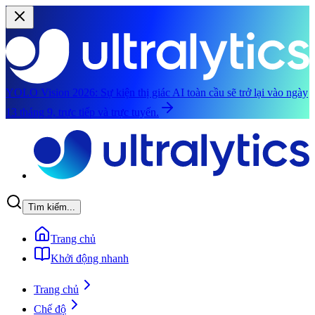
YOLO Vision 2026:
Sự kiện thị giác AI toàn cầu sẽ trở lại vào ngày
13 tháng 9, trực tiếp và trực tuyến.
Chuyển đến nội dung chính
Tìm kiếm...
Trang chủ
Khởi động nhanh
Trang chủ
Chế độ