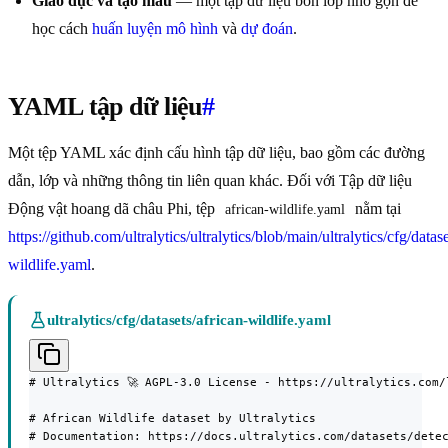
Giáo dục và tạo mẫu
— một tập dữ liệu bốn lớp nhỏ gọn để
học cách
huấn luyện mô hình
và
dự đoán
.
YAML tập dữ liệu
#
Một tệp YAML xác định cấu hình tập dữ liệu, bao gồm các đường
dẫn, lớp và những thông tin liên quan khác. Đối với Tập dữ liệu
Động vật hoang dã châu Phi, tệp
nằm tại
african-wildlife.yaml
https://github.com/ultralytics/ultralytics/blob/main/ultralytics/cfg/datase
wildlife.yaml
.
ultralytics/cfg/datasets/african-wildlife.yaml
# Ultralytics 🚀 AGPL-3.0 License - https://ultralytics.com/l
# African Wildlife dataset by Ultralytics

# Documentation: https://docs.ultralytics.com/datasets/detec