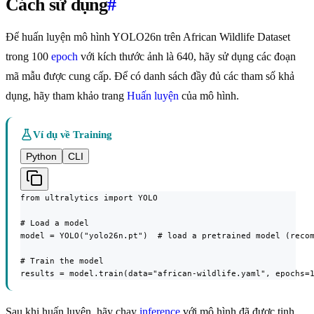
Cách sử dụng
#
Để huấn luyện mô hình YOLO26n trên African Wildlife Dataset
trong 100
epoch
với kích thước ảnh là 640, hãy sử dụng các đoạn
mã mẫu được cung cấp. Để có danh sách đầy đủ các tham số khả
dụng, hãy tham khảo trang
Huấn luyện
của mô hình.
Ví dụ về Training
Python
CLI
from ultralytics import YOLO

# Load a model

model = YOLO("yolo26n.pt")  # load a pretrained model (recom
# Train the model

results = model.train(data="african-wildlife.yaml", epochs=
Sau khi huấn luyện, hãy chạy
inference
với mô hình đã được tinh