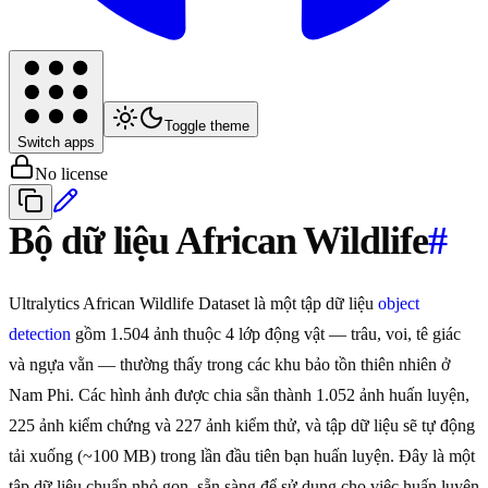
Toggle theme
Switch apps
No license
Bộ dữ liệu African Wildlife
#
Ultralytics African Wildlife Dataset là một tập dữ liệu
object
detection
gồm 1.504 ảnh thuộc 4 lớp động vật — trâu, voi, tê giác
và ngựa vằn — thường thấy trong các khu bảo tồn thiên nhiên ở
Nam Phi. Các hình ảnh được chia sẵn thành 1.052 ảnh huấn luyện,
225 ảnh kiểm chứng và 227 ảnh kiểm thử, và tập dữ liệu sẽ tự động
tải xuống (~100 MB) trong lần đầu tiên bạn huấn luyện. Đây là một
tập dữ liệu chuẩn nhỏ gọn, sẵn sàng để sử dụng cho việc huấn luyện