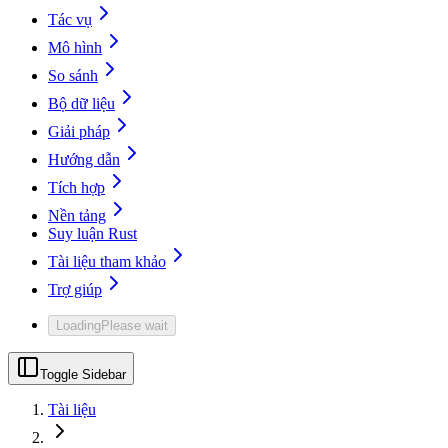
Tác vụ
Mô hình
So sánh
Bộ dữ liệu
Giải pháp
Hướng dẫn
Tích hợp
Nền tảng
Suy luận Rust
Tài liệu tham khảo
Trợ giúp
Loading
Please wait
Toggle Sidebar
Tài liệu