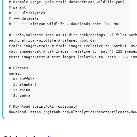
# Example usage: yolo train data=african-wildlife.yaml

# parent

# ├── ultralytics

# └── datasets

#     └── african-wildlife ← downloads here (100 MB)

# Train/val/test sets as 1) dir: path/to/imgs, 2) file: path
path: african-wildlife # dataset root dir

train: images/train # train images (relative to 'path') 1052
val: images/val # val images (relative to 'path') 225 images
test: images/test # test images (relative to 'path') 227 ima
# Classes

names:

  0: buffalo

  1: elephant

  2: rhino

  3: zebra

# Download script/URL (optional)

download: https://github.com/ultralytics/assets/releases/do