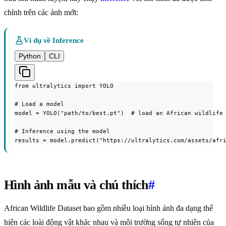
chỉnh trên các ảnh mới:
Ví dụ về Inference
Python
CLI
from ultralytics import YOLO

# Load a model

model = YOLO("path/to/best.pt")  # load an African wildlife 
# Inference using the model

results = model.predict("https://ultralytics.com/assets/afr
Hình ảnh mẫu và chú thích
#
African Wildlife Dataset bao gồm nhiều loại hình ảnh đa dạng thể
hiện các loài động vật khác nhau và môi trường sống tự nhiên của