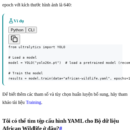
epoch với kích thước hình ảnh là 640:
Ví dụ
Python
CLI
from ultralytics import YOLO

# Load a model

model = YOLO("yolo26n.pt")  # load a pretrained model (recom
# Train the model

results = model.train(data="african-wildlife.yaml", epochs=
Để biết thêm các tham số và tùy chọn huấn luyện bổ sung, hãy tham
khảo tài liệu
Training
.
Tôi có thể tìm tệp cấu hình YAML cho Bộ dữ liệu
African Wildlife ở đâu?
#