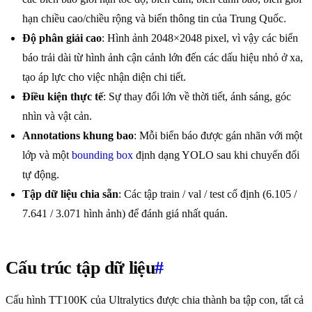
hạn chiều cao/chiều rộng và biển thông tin của Trung Quốc.
Độ phân giải cao
: Hình ảnh 2048×2048 pixel, vì vậy các biển
báo trải dài từ hình ảnh cận cảnh lớn đến các dấu hiệu nhỏ ở xa,
tạo áp lực cho việc nhận diện chi tiết.
Điều kiện thực tế
: Sự thay đổi lớn về thời tiết, ánh sáng, góc
nhìn và vật cản.
Annotations khung bao
: Mỗi biển báo được gán nhãn với một
lớp và một
bounding box
định dạng YOLO sau khi chuyển đổi
tự động.
Tập dữ liệu chia sẵn
: Các tập train / val / test cố định (6.105 /
7.641 / 3.071 hình ảnh) để đánh giá nhất quán.
Cấu trúc tập dữ liệu
#
Cấu hình TT100K của Ultralytics được chia thành ba tập con, tất cả