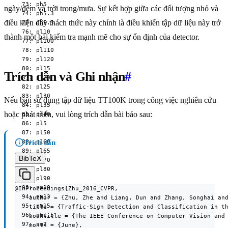
  73: ph5

ngày/đêm và trời trong/mưa. Sự kết hợp giữa các đối tượng nhỏ và
  74: ph5.3

điều kiện đầy thách thức này chính là điều khiến tập dữ liệu này trở
  75: ph5.5

  76: pl10

thành một bài kiểm tra mạnh mẽ cho sự ổn định của detector.
  77: pl100

  78: pl110

  79: pl120

  80: pl15

Trích dẫn và Ghi nhận
#
  81: pl20

  82: pl25

  83: pl30

Nếu bạn sử dụng tập dữ liệu TT100K trong công việc nghiên cứu
  84: pl35

hoặc phát triển, vui lòng trích dẫn bài báo sau:
  85: pl40

  86: pl5

  87: pl50

  88: pl60

Trích dẫn
  89: pl65

BibTeX
  90: pl70

  91: pl80

  92: pl90

  93: pm10

@InProceedings{Zhu_2016_CVPR,

  94: pm13

    author = {Zhu, Zhe and Liang, Dun and Zhang, Songhai and
  95: pm15

    title = {Traffic-Sign Detection and Classification in th
  96: pm1.5

    booktitle = {The IEEE Conference on Computer Vision and 
  97: pm2

    month = {June},
