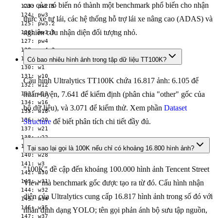
cao của nó biến nó thành một benchmark phổ biến cho nhận
  123: pw2.5

  124: pw3

thức xe tự lái, các hệ thống hỗ trợ lái xe nâng cao (ADAS) và
  125: pw3.2

nghiên cứu nhận diện đối tượng nhỏ.
  126: pw3.5

  127: pw4

  128: pw4.2

  129: pw4.5

Có bao nhiêu hình ảnh trong tập dữ liệu TT100K?
  130: w1

  131: w10

Cấu hình Ultralytics TT100K chứa 16.817 ảnh: 6.105 để
  132: w12

huấn luyện, 7.641 để kiểm định (phân chia "other" gốc của
  133: w13

  134: w16

bộ dữ liệu), và 3.071 để kiểm thử. Xem phần
Dataset
  135: w18

  136: w20

Structure
để biết phân tích chi tiết đầy đủ.
  137: w21

  138: w22

  139: w24

Tại sao lại gọi là 100K nếu chỉ có khoảng 16.800 hình ảnh?
  140: w28

  141: w3

"100K" đề cập đến khoảng 100.000 hình ảnh Tencent Street
  142: w30

  143: w31

View mà benchmark gốc được tạo ra từ đó. Cấu hình nhận
  144: w32

diện của Ultralytics cung cấp 16.817 hình ảnh trong số đó với
  145: w34

  146: w35

nhãn định dạng YOLO; tên gọi phản ánh bộ sưu tập nguồn,
  147: w37
