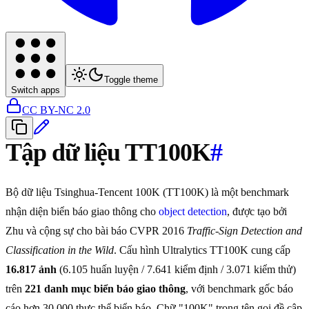
Toggle theme
Switch apps
CC BY-NC 2.0
Tập dữ liệu TT100K
#
Bộ dữ liệu Tsinghua-Tencent 100K (TT100K) là một benchmark
nhận diện biển báo giao thông cho
object detection
, được tạo bởi
Zhu và cộng sự cho bài báo CVPR 2016
Traffic-Sign Detection and
Classification in the Wild
. Cấu hình Ultralytics TT100K cung cấp
16.817 ảnh
(6.105 huấn luyện / 7.641 kiểm định / 3.071 kiểm thử)
trên
221 danh mục biển báo giao thông
, với benchmark gốc báo
cáo hơn 30.000 thực thể biển báo. Chữ "100K" trong tên gọi đề cập