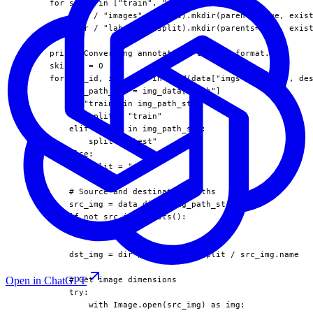
      for split in ["train", "val", "test"]:

          (dir / "images" / split).mkdir(parents=True, exist
          (dir / "labels" / split).mkdir(parents=True, exist
      print("Converting annotations to YOLO format...")

      skipped = 0

      for img_id, img_data in TQDM(data["imgs"].items(), des
          img_path_str = img_data["path"]

          if "train" in img_path_str:

              split = "train"

          elif "test" in img_path_str:

              split = "test"

          else:

              split = "val"

          # Source and destination paths

          src_img = data_dir / img_path_str

          if not src_img.exists():

              continue

          dst_img = dir / "images" / split / src_img.name

Open in ChatGPT
          # Get image dimensions

          try:

              with Image.open(src_img) as img:
