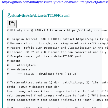
https://github.com/ultralytics/ultralytics/blob/main/ultralytics/cfg/da
ultralytics/cfg/datasets/TT100K.yaml
# Ultralytics 🚀 AGPL-3.0 License - https://ultralytics.com/l
# Tsinghua-Tencent 100K (TT100K) dataset https://cg.cs.tsing
# Documentation: https://cg.cs.tsinghua.edu.cn/traffic-sign/
# Paper: Traffic-Sign Detection and Classification in the Wi
# License: CC BY-NC 2.0 license for non-commercial use only

# Example usage: yolo train data=TT100K.yaml

# parent

# ├── ultralytics

# └── datasets

#     └── TT100K ← downloads here (~18 GB)

# Train/val/test sets as 1) dir: path/to/imgs, 2) file: path
path: TT100K # dataset root dir

train: images/train # train images (relative to 'path') 6105
val: images/val # val images (relative to 'path') 7641 image
test: images/test # test images (relative to 'path') 3071 im