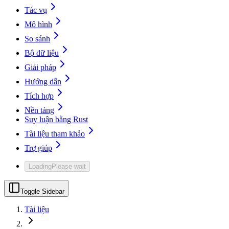
Tác vụ
Mô hình
So sánh
Bộ dữ liệu
Giải pháp
Hướng dẫn
Tích hợp
Nền tảng
Suy luận bằng Rust
Tài liệu tham khảo
Trợ giúp
Loading
Please wait
Toggle Sidebar
Tài liệu