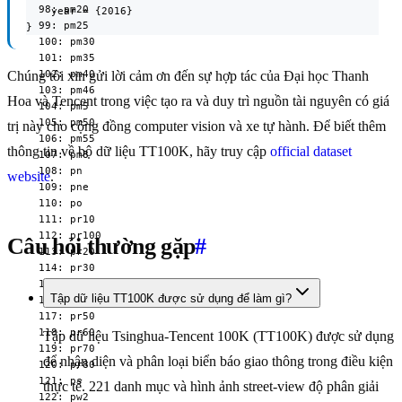
  98: pm20

    year = {2016}

  99: pm25

}
  100: pm30

  101: pm35

  102: pm40

Chúng tôi xin gửi lời cảm ơn đến sự hợp tác của Đại học Thanh
  103: pm46

Hoa và Tencent trong việc tạo ra và duy trì nguồn tài nguyên có giá
  104: pm5

  105: pm50

trị này cho cộng đồng computer vision và xe tự hành. Để biết thêm
  106: pm55

thông tin về bộ dữ liệu TT100K, hãy truy cập
official dataset
  107: pm8

  108: pn

website
.
  109: pne

  110: po

  111: pr10

  112: pr100

Câu hỏi thường gặp
#
  113: pr20

  114: pr30

  115: pr40

Tập dữ liệu TT100K được sử dụng để làm gì?
  116: pr45

  117: pr50

  118: pr60

Tập dữ liệu Tsinghua-Tencent 100K (TT100K) được sử dụng
  119: pr70

để nhận diện và phân loại biển báo giao thông trong điều kiện
  120: pr80

  121: ps

thực tế. 221 danh mục và hình ảnh street-view độ phân giải
  122: pw2
