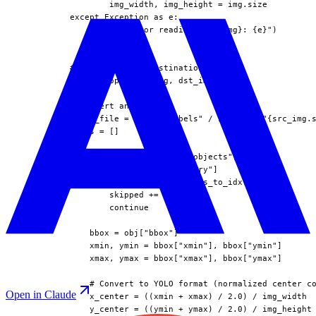
                  img_width, img_height = img.size

          except Exception as e:

              print(f"Error reading {src_img}: {e}")

              continue

          # Copy image to destination

          shutil.copy2(src_img, dst_img)

          # Convert annotations

          label_file = dir / "labels" / split / f"{src_img.s
          lines = []

          for obj in img_data.get("objects", []):

              category = obj["category"]

              if category not in class_to_idx:

                  skipped += 1

                  continue

              bbox = obj["bbox"]

              xmin, ymin = bbox["xmin"], bbox["ymin"]

              xmax, ymax = bbox["xmax"], bbox["ymax"]

              # Convert to YOLO format (normalized center co
Open in Claude
              x_center = ((xmin + xmax) / 2.0) / img_width

              y_center = ((ymin + ymax) / 2.0) / img_height
