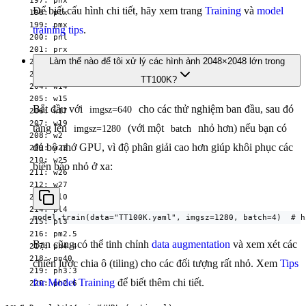
  197: phx

Để biết cấu hình chi tiết, hãy xem trang
Training
và
model
  198: plx

  199: pmx

training tips
.
  200: pnl

  201: prx

Làm thế nào để tôi xử lý các hình ảnh 2048×2048 lớn trong
  202: pwx

  203: w11

TT100K?
  204: w14

  205: w15

Bắt đầu với
cho các thử nghiệm ban đầu, sau đó
imgsz=640
  206: w17

  207: w19

tăng lên
(với một
nhỏ hơn) nếu bạn có
imgsz=1280
batch
  208: w2

đủ bộ nhớ GPU, vì độ phân giải cao hơn giúp khôi phục các
  209: w23

  210: w25

biển báo nhỏ ở xa:
  211: w26

  212: w27

  213: pl0

  214: pl4

model.train(data="TT100K.yaml", imgsz=1280, batch=4)  # h
  215: pl3

  216: pm2.5

Bạn cũng có thể tinh chỉnh
data augmentation
và xem xét các
  217: ph4.4

  218: pn40

chiến lược chia ô (tiling) cho các đối tượng rất nhỏ. Xem
Tips
  219: ph3.3

for Model Training
để biết thêm chi tiết.
  220: ph2.6
