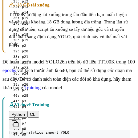
  23: p12

~18 GB tải xuống
  24: p13

  25: p14

TT100K tự động tải xuống trong lần đầu tiên bạn huấn luyện
  26: p15

và yêu cầu khoảng 18 GB dung lượng đĩa trống. Trong lần sử
  27: p16

dụng đầu tiên, script tải xuống sẽ lấy dữ liệu gốc và chuyển
  28: p17

  29: p18

đổi nhãn sang định dạng YOLO, quá trình này có thể mất vài
  30: p19

phút.
  31: p2

  32: p20

  33: p21

Để huấn luyện model YOLO26n trên bộ dữ liệu TT100K trong 100
  34: p22

  35: p23

epochs
với kích thước ảnh là 640, bạn có thể sử dụng các đoạn mã
  36: p24

sau đây. Để có danh sách toàn diện các đối số khả dụng, hãy tham
  37: p25

  38: p26

khảo trang
Training
của model.
  39: p27

  40: p28

  41: p3

Ví dụ về Training
  42: p4

  43: p5

Python
CLI
  44: p6

  45: p7

  46: p8

from ultralytics import YOLO

  47: p9
