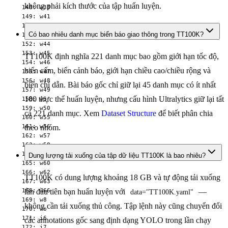
không phải kích thước của tập huấn luyện.
  148: w38

  149: w41

  150: w42

Có bao nhiêu danh mục biển báo giao thông trong TT100K?
  151: w43

  152: w44

  153: w45

TT100K định nghĩa 221 danh mục bao gồm giới hạn tốc độ,
  154: w46

biển cấm, biển cảnh báo, giới hạn chiều cao/chiều rộng và
  155: w47

  156: w48

biển chỉ dẫn. Bài báo gốc chỉ giữ lại 45 danh mục có ít nhất
  157: w49

100 thực thể huấn luyện, nhưng cấu hình Ultralytics giữ lại tất
  158: w5

  159: w50

cả 221 danh mục. Xem
Dataset Structure
để biết phân chia
  160: w55

  161: w56

theo nhóm.
  162: w57

  163: w58

  164: w59

Dung lượng tải xuống của tập dữ liệu TT100K là bao nhiêu?
  165: w60

  166: w62

TT100K có dung lượng khoảng 18 GB và tự động tải xuống
  167: w63

  168: w66

lần đầu tiên bạn huấn luyện với
—
data="TT100K.yaml"
  169: w8

không cần tải xuống thủ công. Tập lệnh này cũng chuyển đổi
  170: wo

  171: i6

các annotations gốc sang định dạng YOLO trong lần chạy
  172: i7
