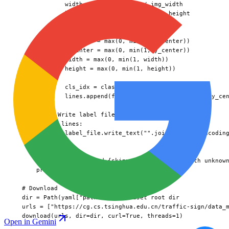
              width = (xmax - xmin) / img_width

              height = (ymax - ymin) / img_height

              # Clip to valid range

              x_center = max(0, min(1, x_center))

              y_center = max(0, min(1, y_center))

              width = max(0, min(1, width))

              height = max(0, min(1, height))

              cls_idx = class_to_idx[category]

              lines.append(f"{cls_idx} {x_center:.6f} {y_cen
          # Write label file

          if lines:

              label_file.write_text("".join(lines), encoding
      if skipped:

          print(f"Skipped {skipped} annotations with unknown
      print("Conversion complete!")

  # Download

  dir = Path(yaml["path"])  # dataset root dir

  urls = ["https://cg.cs.tsinghua.edu.cn/traffic-sign/data_m
  download(urls, dir=dir, curl=True, threads=1)

Open in Gemini