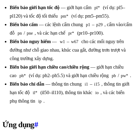
Biển báo giới hạn tốc độ
— giới hạn cấm
(ví dụ: pl5–
pl*
pl120) và tốc độ tối thiểu
(ví dụ: pm5–pm55).
pm*
Biển báo cấm
— các lệnh cấm chung
–
, cấm vào/cấm
p1
p29
đỗ
/
, và các hạn chế
(pr10–pr100).
pn
pne
pr*
Biển báo nguy hiểm
—
–
cho các mối nguy trên
w1
w67
đường như chỗ giao nhau, khúc cua gắt, đường trơn trượt và
công trường xây dựng.
Biển báo giới hạn chiều cao/chiều rộng
— giới hạn chiều
cao
(ví dụ: ph2–ph5.5) và giới hạn chiều rộng
/
.
ph*
pb
pw*
Biển báo chỉ dẫn
— thông tin chung
–
, thông tin giới
i1
i15
hạn tốc độ
(il50–il110), thông tin khác
, và các biển
il*
io
phụ thông tin
.
ip
Ứng dụng
#