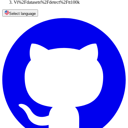
Vi%2Fdatasets%2Fdetect%2Ftt100k
Select language