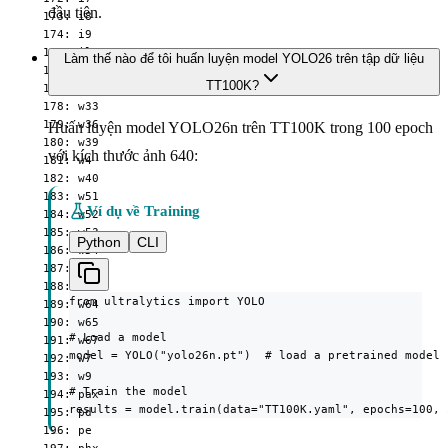
đầu tiên.
  173: i8

  174: i9

  175: ilx

Làm thế nào để tôi huấn luyện model YOLO26 trên tập dữ liệu
  176: p29

TT100K?
  177: w29

  178: w33

  179: w36

Huấn luyện model YOLO26n trên TT100K trong 100 epoch
  180: w39

với kích thước ảnh 640:
  181: w4

  182: w40

  183: w51

Ví dụ về Training
  184: w52

  185: w53

Python
CLI
  186: w54

  187: w6

  188: w61

from ultralytics import YOLO

  189: w64

  190: w65

# Load a model

  191: w67

model = YOLO("yolo26n.pt")  # load a pretrained model 
  192: w7

  193: w9

# Train the model

  194: pax

results = model.train(data="TT100K.yaml", epochs=100, 
  195: pd

  196: pe
