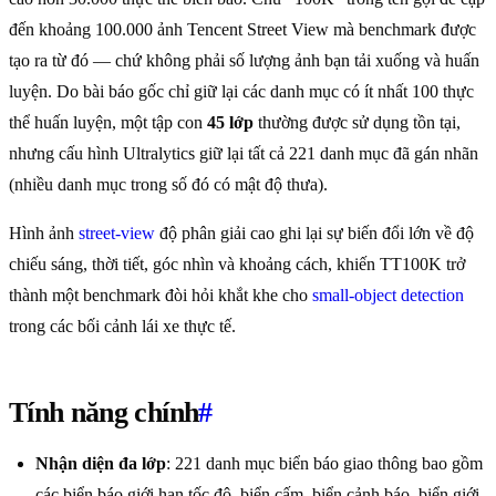
đến khoảng 100.000 ảnh Tencent Street View mà benchmark được
tạo ra từ đó — chứ không phải số lượng ảnh bạn tải xuống và huấn
luyện. Do bài báo gốc chỉ giữ lại các danh mục có ít nhất 100 thực
thể huấn luyện, một tập con
45 lớp
thường được sử dụng tồn tại,
nhưng cấu hình Ultralytics giữ lại tất cả 221 danh mục đã gán nhãn
(nhiều danh mục trong số đó có mật độ thưa).
Hình ảnh
street-view
độ phân giải cao ghi lại sự biến đổi lớn về độ
chiếu sáng, thời tiết, góc nhìn và khoảng cách, khiến TT100K trở
thành một benchmark đòi hỏi khắt khe cho
small-object detection
trong các bối cảnh lái xe thực tế.
Tính năng chính
#
Nhận diện đa lớp
: 221 danh mục biển báo giao thông bao gồm
các biển báo giới hạn tốc độ, biển cấm, biển cảnh báo, biển giới