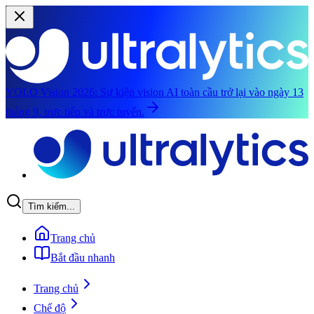
YOLO Vision 2026:
Sự kiện vision AI toàn cầu trở lại vào ngày 13
tháng 9, trực tiếp và trực tuyến.
Chuyển đến nội dung chính
Tìm kiếm...
Trang chủ
Bắt đầu nhanh
Trang chủ
Chế độ