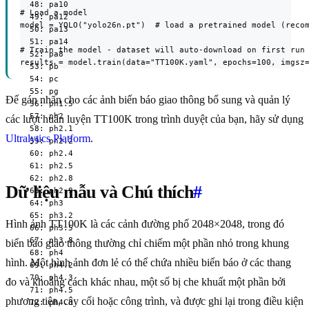
  48: pa10

# Load a model

  49: pa12

model = YOLO("yolo26n.pt")  # load a pretrained model (recom
  50: pa13

  51: pa14

# Train the model - dataset will auto-download on first run

  52: pa8

results = model.train(data="TT100K.yaml", epochs=100, imgsz
  53: pb

  54: pc

  55: pg

Để gán nhãn cho các ảnh biển báo giao thông bổ sung và quản lý
  56: ph1.5

  57: ph2

các lượt huấn luyện TT100K trong trình duyệt của bạn, hãy sử dụng
  58: ph2.1

Ultralytics Platform
.
  59: ph2.2

  60: ph2.4

  61: ph2.5

  62: ph2.8

Dữ liệu mẫu và Chú thích
#
  63: ph2.9

  64: ph3

  65: ph3.2

Hình ảnh TT100K là các cảnh đường phố 2048×2048, trong đó
  66: ph3.5

  67: ph3.8

biển báo giao thông thường chỉ chiếm một phần nhỏ trong khung
  68: ph4

hình. Một hình ảnh đơn lẻ có thể chứa nhiều biển báo ở các thang
  69: ph4.2

  70: ph4.3

đo và khoảng cách khác nhau, một số bị che khuất một phần bởi
  71: ph4.5

phương tiện, cây cối hoặc công trình, và được ghi lại trong điều kiện
  72: ph4.8
