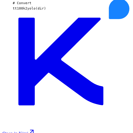
  # Convert

  tt100k2yolo(dir)