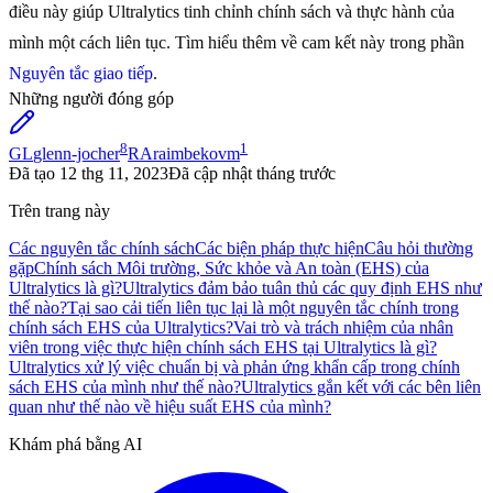
điều này giúp Ultralytics tinh chỉnh chính sách và thực hành của
mình một cách liên tục. Tìm hiểu thêm về cam kết này trong phần
Nguyên tắc giao tiếp
.
Những người đóng góp
8
1
GL
glenn-jocher
RA
raimbekovm
Đã tạo
12 thg 11, 2023
Đã cập nhật
tháng trước
Trên trang này
Các nguyên tắc chính sách
Các biện pháp thực hiện
Câu hỏi thường
gặp
Chính sách Môi trường, Sức khỏe và An toàn (EHS) của
Ultralytics là gì?
Ultralytics đảm bảo tuân thủ các quy định EHS như
thế nào?
Tại sao cải tiến liên tục lại là một nguyên tắc chính trong
chính sách EHS của Ultralytics?
Vai trò và trách nhiệm của nhân
viên trong việc thực hiện chính sách EHS tại Ultralytics là gì?
Ultralytics xử lý việc chuẩn bị và phản ứng khẩn cấp trong chính
sách EHS của mình như thế nào?
Ultralytics gắn kết với các bên liên
quan như thế nào về hiệu suất EHS của mình?
Khám phá bằng AI