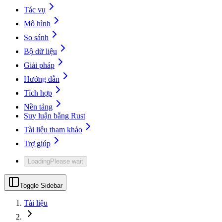
Tác vụ
Mô hình
So sánh
Bộ dữ liệu
Giải pháp
Hướng dẫn
Tích hợp
Nền tảng
Suy luận bằng Rust
Tài liệu tham khảo
Trợ giúp
Loading
Please wait
Toggle Sidebar
Tài liệu