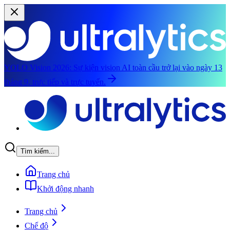
YOLO Vision 2026:
Sự kiện vision AI toàn cầu trở lại vào ngày 13
tháng 9, trực tiếp và trực tuyến.
Chuyển đến nội dung chính
Tìm kiếm...
Trang chủ
Khởi động nhanh
Trang chủ
Chế độ