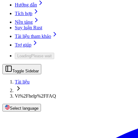
Hướng dẫn
Tích hợp
Nền tảng
Suy luận Rust
Tài liệu tham khảo
Trợ giúp
Loading
Please wait
Toggle Sidebar
Tài liệu
Vi%2Fhelp%2FFAQ
Select language