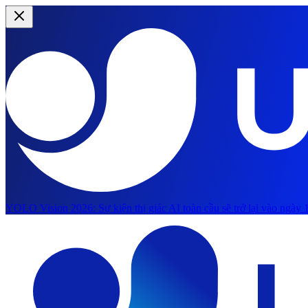
YOLO Vision 2026:
Sự kiện thị giác AI toàn cầu sẽ trở lại vào ngày 1
Chuyển đến nội dung chính