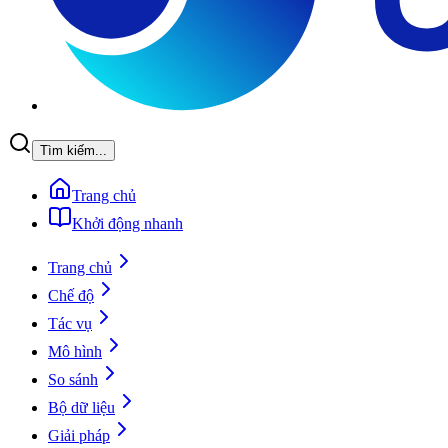
Tìm kiếm...
Trang chủ
Khởi động nhanh
Trang chủ
Chế độ
Tác vụ
Mô hình
So sánh
Bộ dữ liệu
Giải pháp