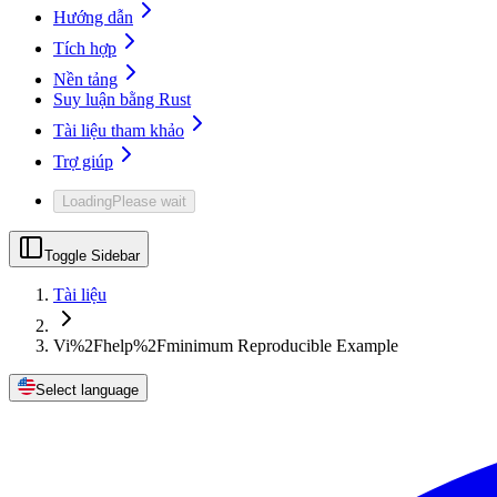
Hướng dẫn
Tích hợp
Nền tảng
Suy luận bằng Rust
Tài liệu tham khảo
Trợ giúp
Loading
Please wait
Toggle Sidebar
Tài liệu
Vi%2Fhelp%2Fminimum Reproducible Example
Select language