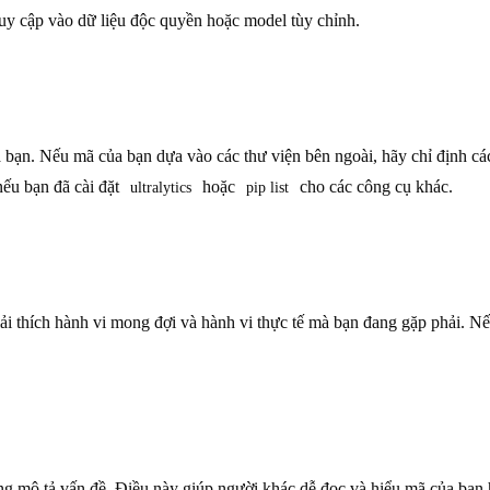
ruy cập vào dữ liệu độc quyền hoặc model tùy chỉnh.
ạn. Nếu mã của bạn dựa vào các thư viện bên ngoài, hãy chỉ định các 
ếu bạn đã cài đặt
hoặc
cho các công cụ khác.
ultralytics
pip list
i thích hành vi mong đợi và hành vi thực tế mà bạn đang gặp phải. Nếu
g mô tả vấn đề. Điều này giúp người khác dễ đọc và hiểu mã của bạn 