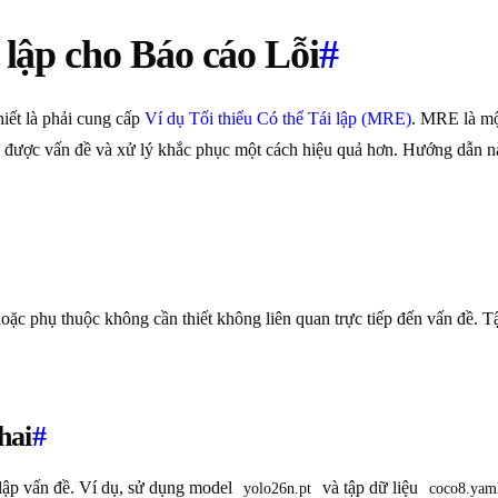
 lập cho Báo cáo Lỗi
#
thiết là phải cung cấp
Ví dụ Tối thiểu Có thể Tái lập (MRE)
. MRE là mộ
được vấn đề và xử lý khắc phục một cách hiệu quả hơn. Hướng dẫn này
oặc phụ thuộc không cần thiết không liên quan trực tiếp đến vấn đề. T
hai
#
 lập vấn đề. Ví dụ, sử dụng model
và tập dữ liệu
yolo26n.pt
coco8.yam