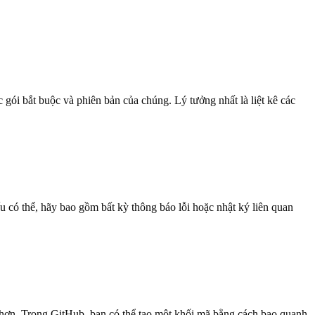
gói bắt buộc và phiên bản của chúng. Lý tưởng nhất là liệt kê các
 có thể, hãy bao gồm bất kỳ thông báo lỗi hoặc nhật ký liên quan
hơn. Trong GitHub, bạn có thể tạo một khối mã bằng cách bao quanh