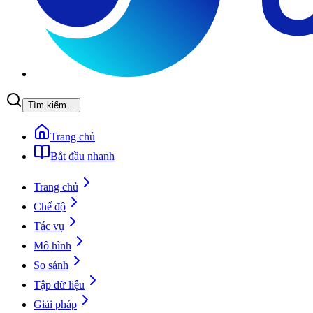
Tìm kiếm...
Trang chủ
Bắt đầu nhanh
Trang chủ
Chế độ
Tác vụ
Mô hình
So sánh
Tập dữ liệu
Giải pháp