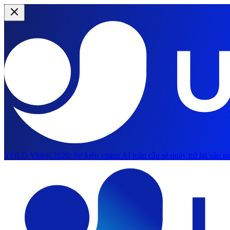
YOLO Vision 2026:
Sự kiện vision AI toàn cầu sẽ quay trở lại vào ng
Chuyển đến nội dung chính