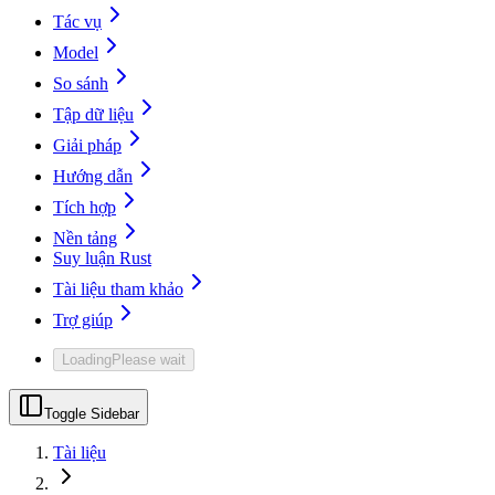
Tác vụ
Model
So sánh
Tập dữ liệu
Giải pháp
Hướng dẫn
Tích hợp
Nền tảng
Suy luận Rust
Tài liệu tham khảo
Trợ giúp
Loading
Please wait
Toggle Sidebar
Tài liệu