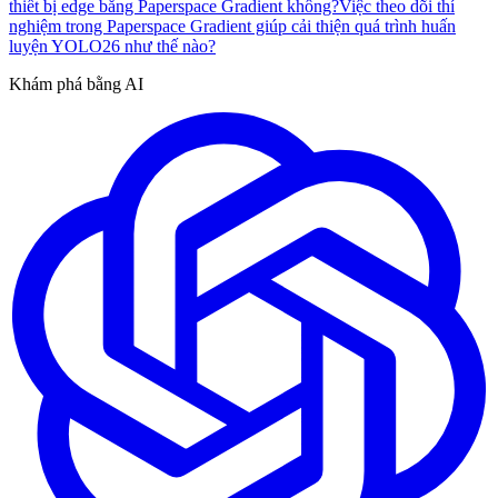
thiết bị edge bằng Paperspace Gradient không?
Việc theo dõi thí
nghiệm trong Paperspace Gradient giúp cải thiện quá trình huấn
luyện YOLO26 như thế nào?
Khám phá bằng AI