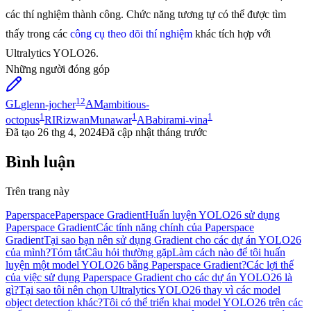
các thí nghiệm thành công. Chức năng tương tự có thể được tìm
thấy trong các
công cụ theo dõi thí nghiệm
khác tích hợp với
Ultralytics YOLO26.
Những người đóng góp
12
GL
glenn-jocher
AM
ambitious-
1
1
1
octopus
RI
RizwanMunawar
AB
abirami-vina
Đã tạo
26 thg 4, 2024
Đã cập nhật
tháng trước
Bình luận
Trên trang này
Paperspace
Paperspace Gradient
Huấn luyện YOLO26 sử dụng
Paperspace Gradient
Các tính năng chính của Paperspace
Gradient
Tại sao bạn nên sử dụng Gradient cho các dự án YOLO26
của mình?
Tóm tắt
Câu hỏi thường gặp
Làm cách nào để tôi huấn
luyện một model YOLO26 bằng Paperspace Gradient?
Các lợi thế
của việc sử dụng Paperspace Gradient cho các dự án YOLO26 là
gì?
Tại sao tôi nên chọn Ultralytics YOLO26 thay vì các model
object detection khác?
Tôi có thể triển khai model YOLO26 trên các