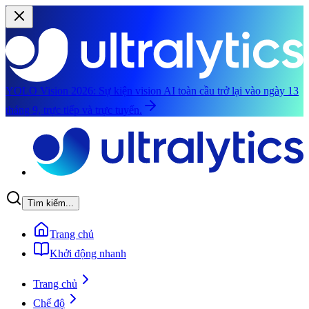
YOLO Vision 2026:
Sự kiện vision AI toàn cầu trở lại vào ngày 13
tháng 9, trực tiếp và trực tuyến.
Chuyển đến nội dung chính
Tìm kiếm...
Trang chủ
Khởi động nhanh
Trang chủ
Chế độ