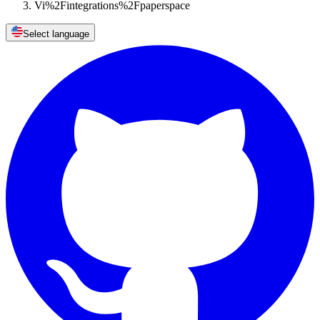
Vi%2Fintegrations%2Fpaperspace
Select language