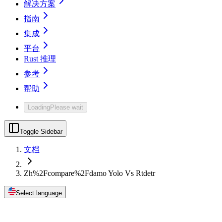
解决方案
指南
集成
平台
Rust 推理
参考
帮助
Loading
Please wait
Toggle Sidebar
文档
Zh%2Fcompare%2Fdamo Yolo Vs Rtdetr
Select language