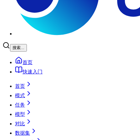
搜索...
首页
快速入门
首页
模式
任务
模型
对比
数据集