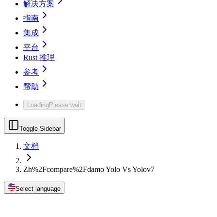
解决方案
指南
集成
平台
Rust 推理
参考
帮助
Loading
Please wait
Toggle Sidebar
文档
Zh%2Fcompare%2Fdamo Yolo Vs Yolov7
Select language