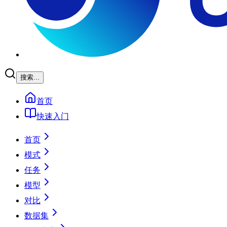
搜索...
首页
快速入门
首页
模式
任务
模型
对比
数据集