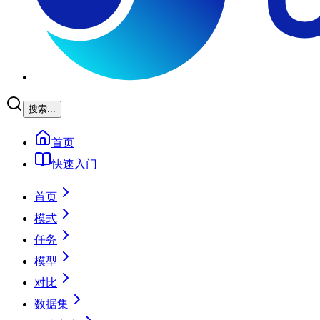
搜索...
首页
快速入门
首页
模式
任务
模型
对比
数据集