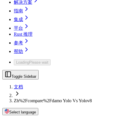
解决方案
指南
集成
平台
Rust 推理
参考
帮助
Loading
Please wait
Toggle Sidebar
文档
Zh%2Fcompare%2Fdamo Yolo Vs Yolov8
Select language