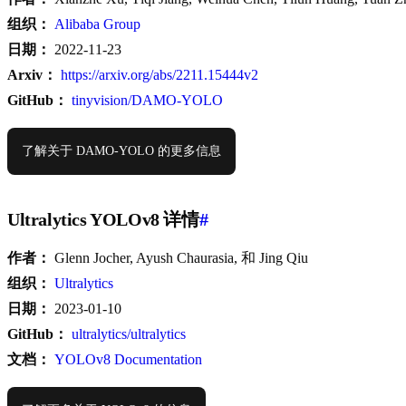
组织：
Alibaba Group
日期：
2022-11-23
Arxiv：
https://arxiv.org/abs/2211.15444v2
GitHub：
tinyvision/DAMO-YOLO
了解关于 DAMO-YOLO 的更多信息
Ultralytics YOLOv8 详情
#
作者：
Glenn Jocher, Ayush Chaurasia, 和 Jing Qiu
组织：
Ultralytics
日期：
2023-01-10
GitHub：
ultralytics/ultralytics
文档：
YOLOv8 Documentation