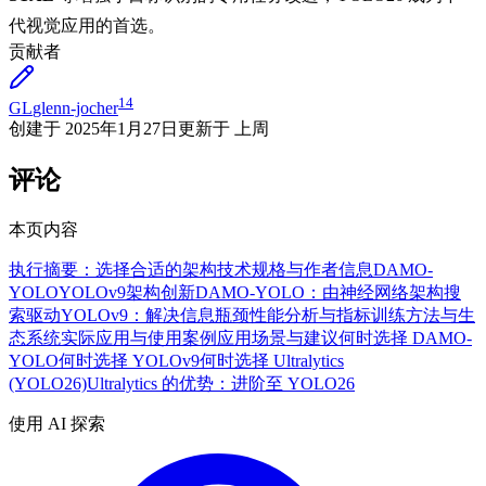
代视觉应用的首选。
贡献者
14
GL
glenn-jocher
创建于
2025年1月27日
更新于
上周
评论
本页内容
执行摘要：选择合适的架构
技术规格与作者信息
DAMO-
YOLO
YOLOv9
架构创新
DAMO-YOLO：由神经网络架构搜
索驱动
YOLOv9：解决信息瓶颈
性能分析与指标
训练方法与生
态系统
实际应用与使用案例
应用场景与建议
何时选择 DAMO-
YOLO
何时选择 YOLOv9
何时选择 Ultralytics
(YOLO26)
Ultralytics 的优势：进阶至 YOLO26
使用 AI 探索