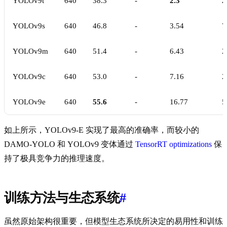
YOLOv9t
640
38.3
-
2.3
2
YOLOv9s
640
46.8
-
3.54
7
YOLOv9m
640
51.4
-
6.43
2
YOLOv9c
640
53.0
-
7.16
2
YOLOv9e
640
55.6
-
16.77
5
如上所示，YOLOv9-E 实现了最高的准确率，而较小的
DAMO-YOLO 和 YOLOv9 变体通过
TensorRT optimizations
保
持了极具竞争力的推理速度。
训练方法与生态系统
#
虽然原始架构很重要，但模型生态系统所决定的易用性和训练