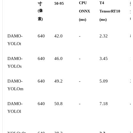
CPU
T4
寸
50-95
(像
ONNX
TensorRT10
(
素)
(ms)
(ms)
DAMO-
640
42.0
-
2.32
8
YOLOt
DAMO-
640
46.0
-
3.45
1
YOLOs
DAMO-
640
49.2
-
5.09
2
YOLOm
DAMO-
640
50.8
-
7.18
4
YOLOl