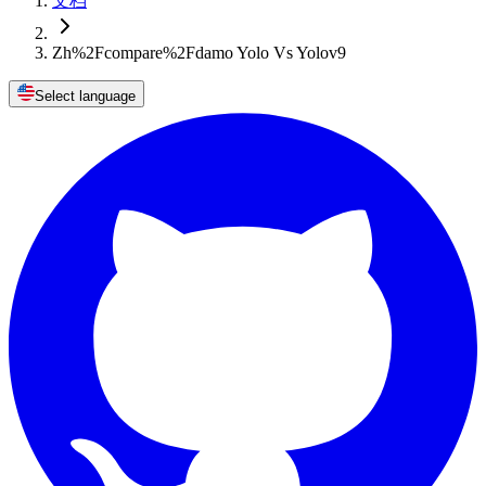
文档
Zh%2Fcompare%2Fdamo Yolo Vs Yolov9
Select language