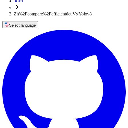
文档
Zh%2Fcompare%2Fefficientdet Vs Yolov8
Select language