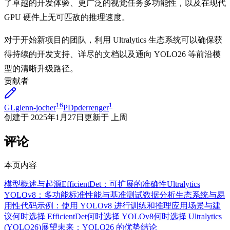
了卓越的开发体验、更广泛的视觉任务多功能性，以及在现代
GPU 硬件上无可匹敌的推理速度。
对于开始新项目的团队，利用 Ultralytics 生态系统可以确保获
得持续的开发支持、详尽的文档以及通向 YOLO26 等前沿模
型的清晰升级路径。
贡献者
16
1
GL
glenn-jocher
PD
pderrenger
创建于
2025年1月27日
更新于
上周
评论
本页内容
模型概述与起源
EfficientDet：可扩展的准确性
Ultralytics
YOLOv8：多功能标准
性能与基准测试
数据分析
生态系统与易
用性
代码示例：使用 YOLOv8 进行训练和推理
应用场景与建
议
何时选择 EfficientDet
何时选择 YOLOv8
何时选择 Ultralytics
(YOLO26)
展望未来：YOLO26 的优势
结论