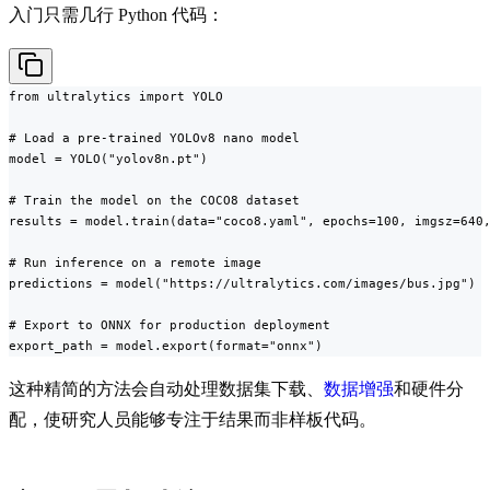
入门只需几行 Python 代码：
from ultralytics import YOLO

# Load a pre-trained YOLOv8 nano model

model = YOLO("yolov8n.pt")

# Train the model on the COCO8 dataset

results = model.train(data="coco8.yaml", epochs=100, imgsz=640,
# Run inference on a remote image

predictions = model("https://ultralytics.com/images/bus.jpg")

# Export to ONNX for production deployment

export_path = model.export(format="onnx")
这种精简的方法会自动处理数据集下载、
数据增强
和硬件分
配，使研究人员能够专注于结果而非样板代码。