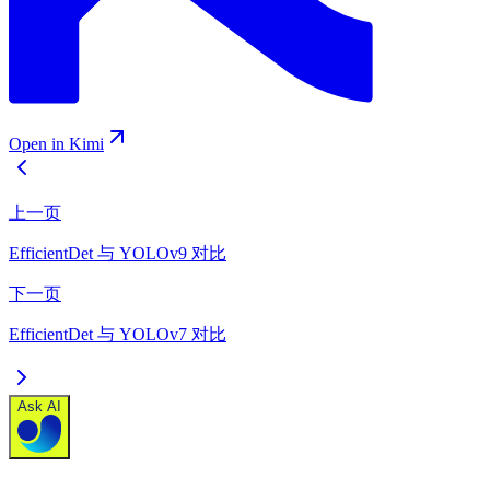
Open in Kimi
上一页
EfficientDet 与 YOLOv9 对比
下一页
EfficientDet 与 YOLOv7 对比
Ask AI