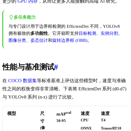
更少的
GPU 内存
，从而让更多人能接触到高端 AI 研究。
多任务能力
与专门设计用于边界框检测的 EfficientDet 不同，YOLOv8
拥有极致的
多功能性
。它开箱即支持
目标检测
、
实例分割
、
图像分类
、
姿态估计
和
旋转边界框 (OBB)
。
性能与基准测试
#
在
COCO 数据集
等标准基准上评估这些模型时，速度与准确
性之间的权衡变得非常清晰。下表将 EfficientDet 系列 (d0-d7)
与 YOLOv8 系列 (n-x) 进行了比较。
val
模型
尺
速度
速度
mAP
CPU
T4
寸
50-95
(像
ONNX
TensorRT10