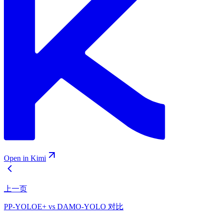
Open in Kimi
上一页
PP-YOLOE+ vs DAMO-YOLO 对比