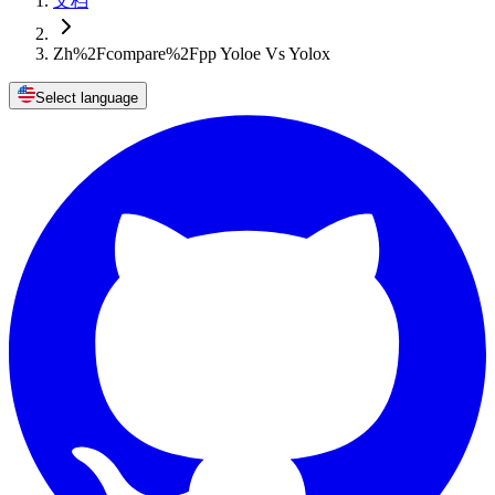
文档
Zh%2Fcompare%2Fpp Yoloe Vs Yolox
Select language