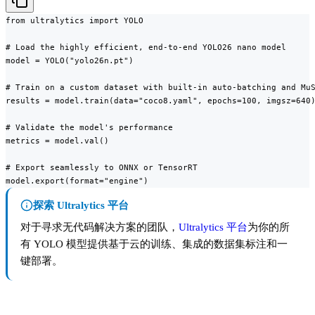
from ultralytics import YOLO

# Load the highly efficient, end-to-end YOLO26 nano model

model = YOLO("yolo26n.pt")

# Train on a custom dataset with built-in auto-batching and MuS
results = model.train(data="coco8.yaml", epochs=100, imgsz=640)
# Validate the model's performance

metrics = model.val()

# Export seamlessly to ONNX or TensorRT

model.export(format="engine")
探索 Ultralytics 平台
对于寻求无代码解决方案的团队，
Ultralytics 平台
为你的所
有 YOLO 模型提供基于云的训练、集成的数据集标注和一
键部署。