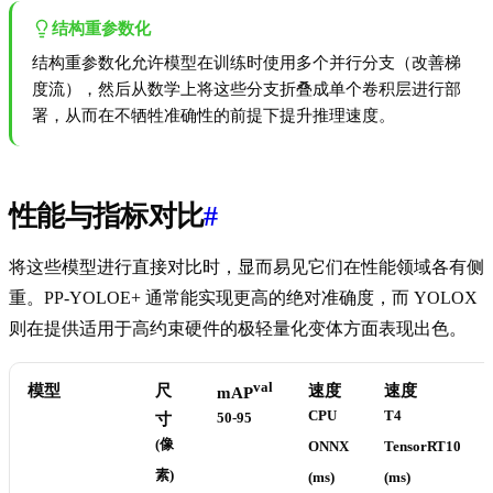
结构重参数化
结构重参数化允许模型在训练时使用多个并行分支（改善梯
度流），然后从数学上将这些分支折叠成单个卷积层进行部
署，从而在不牺牲准确性的前提下提升推理速度。
性能与指标对比
#
将这些模型进行直接对比时，显而易见它们在性能领域各有侧
重。PP-YOLOE+ 通常能实现更高的绝对准确度，而 YOLOX
则在提供适用于高约束硬件的极轻量化变体方面表现出色。
val
模型
尺
速度
速度
mAP
CPU
T4
寸
50-95
(像
ONNX
TensorRT10
素)
(ms)
(ms)