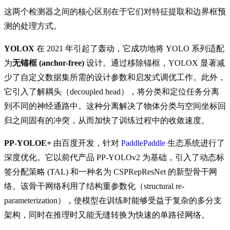
这两个检测器之间的核心区别在于它们对特征提取和边界框预
测的处理方式。
YOLOX
在 2021 年引起了轰动，它成功地将 YOLO 系列适配
为
无锚框 (anchor-free)
设计。通过移除锚框，YOLOX 显著减
少了自定义数据集所需的设计参数和启发式调优工作。此外，
它引入了解耦头（decoupled head），将分类和定位任务分离
到不同的神经通路中。这种分离解决了物体分类与空间坐标回
归之间固有的冲突，从而加快了训练过程中的收敛速度。
PP-YOLOE+
由百度开发，针对
PaddlePaddle
生态系统进行了
深度优化。它以前代产品 PP-YOLOv2 为基础，引入了动态标
签分配策略 (TAL) 和一种名为 CSPRepResNet 的新型骨干网
络。该骨干网络利用了结构重参数化（structural re-
parameterization），使模型在训练时能够受益于复杂的多分支
架构，同时在推理时又能无缝转换为快速的单路径网络。