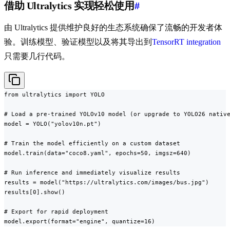
借助 Ultralytics 实现轻松使用
#
由 Ultralytics 提供维护良好的生态系统确保了流畅的开发者体
验。训练模型、验证模型以及将其导出到
TensorRT integration
只需要几行代码。
from ultralytics import YOLO

# Load a pre-trained YOLOv10 model (or upgrade to YOLO26 native
model = YOLO("yolov10n.pt")

# Train the model efficiently on a custom dataset

model.train(data="coco8.yaml", epochs=50, imgsz=640)

# Run inference and immediately visualize results

results = model("https://ultralytics.com/images/bus.jpg")

results[0].show()

# Export for rapid deployment

model.export(format="engine", quantize=16)