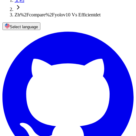
文档
Zh%2Fcompare%2Fyolov10 Vs Efficientdet
Select language