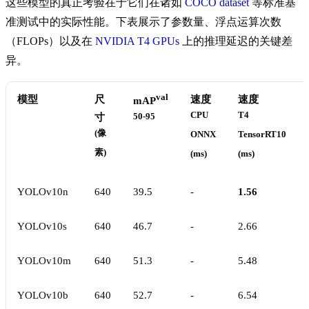
这些模型的真正考验在于它们在诸如
COCO dataset
等标准基
准测试中的实际性能。下表展示了参数量、浮点运算次数
（FLOPs）以及在
NVIDIA T4 GPUs
上的推理延迟的关键差
异。
val
模型
尺
速度
速度
mAP
CPU
T4
寸
50-95
(像
ONNX
TensorRT10
素)
(ms)
(ms)
YOLOv10n
640
39.5
-
1.56
YOLOv10s
640
46.7
-
2.66
YOLOv10m
640
51.3
-
5.48
YOLOv10b
640
52.7
-
6.54