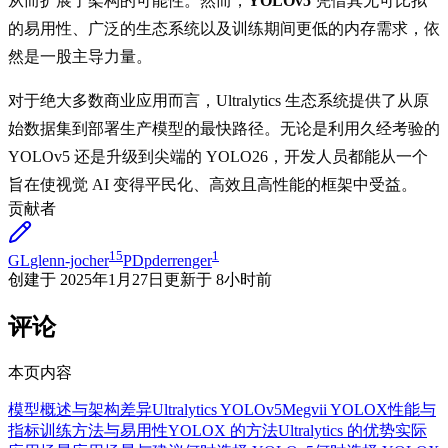
从而扩展了架构的可能性。然而，
YOLOv5
凭借其无可比拟
的易用性、广泛的生态系统以及训练期间更低的内存需求，依
然是一股主导力量。
对于绝大多数商业应用而言，Ultralytics 生态系统提供了从原
始数据集到部署生产模型的最快路径。无论是利用久经考验的
YOLOv5 还是升级到尖端的 YOLO26，开发人员都能从一个
旨在使视觉 AI 变得平民化、高效且高性能的框架中受益。
贡献者
15
1
GL
glenn-jocher
PD
pderrenger
创建于
2025年1月27日
更新于
8小时前
评论
本页内容
模型概述与架构差异
Ultralytics YOLOv5
Megvii YOLOX
性能与
指标
训练方法与易用性
YOLOX 的方法
Ultralytics 的优势
实际