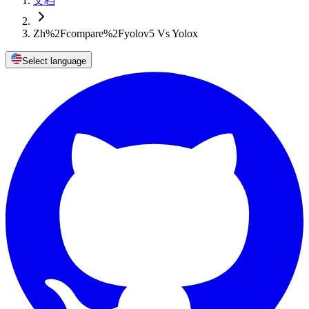
文档
Zh%2Fcompare%2Fyolov5 Vs Yolox
Select language