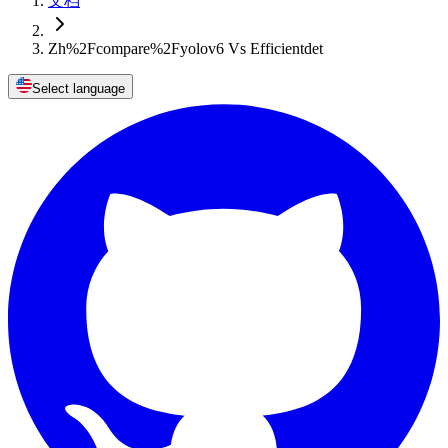
文档
Zh%2Fcompare%2Fyolov6 Vs Efficientdet
Select language