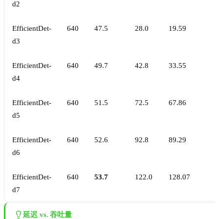
d2
EfficientDet-
640
47.5
28.0
19.59
d3
EfficientDet-
640
49.7
42.8
33.55
d4
EfficientDet-
640
51.5
72.5
67.86
d5
EfficientDet-
640
52.6
92.8
89.29
d6
EfficientDet-
640
53.7
122.0
128.07
d7
延迟 vs. 吞吐量