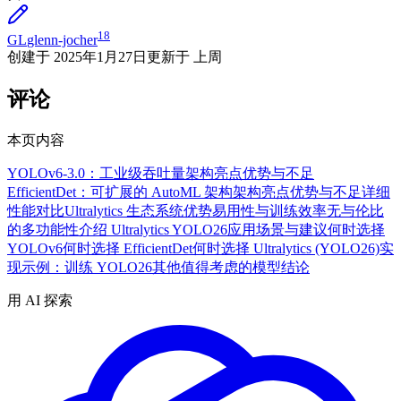
18
GL
glenn-jocher
创建于
2025年1月27日
更新于
上周
评论
本页内容
YOLOv6-3.0：工业级吞吐量
架构亮点
优势与不足
EfficientDet：可扩展的 AutoML 架构
架构亮点
优势与不足
详细
性能对比
Ultralytics 生态系统优势
易用性与训练效率
无与伦比
的多功能性
介绍 Ultralytics YOLO26
应用场景与建议
何时选择
YOLOv6
何时选择 EfficientDet
何时选择 Ultralytics (YOLO26)
实
现示例：训练 YOLO26
其他值得考虑的模型
结论
用 AI 探索