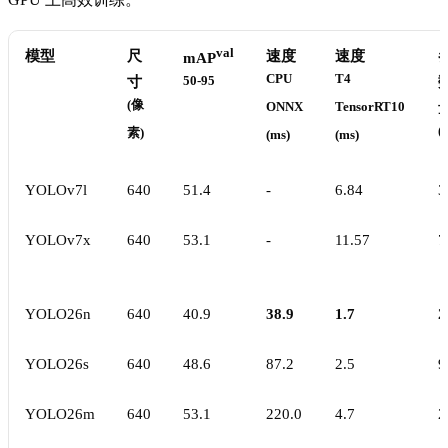
val
模型
尺
速度
速度
mAP
CPU
T4
寸
50-95
(像
ONNX
TensorRT10
(
素)
(ms)
(ms)
YOLOv7l
640
51.4
-
6.84
3
YOLOv7x
640
53.1
-
11.57
7
YOLO26n
640
40.9
38.9
1.7
2
YOLO26s
640
48.6
87.2
2.5
9
YOLO26m
640
53.1
220.0
4.7
2