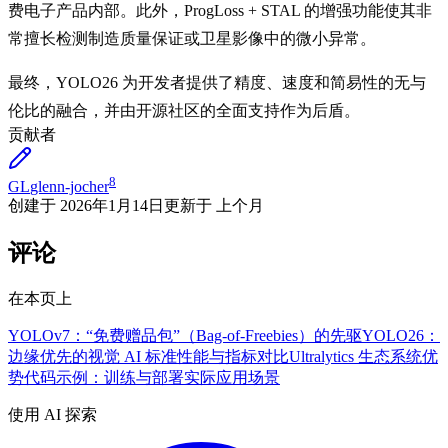
费电子产品内部。此外，ProgLoss + STAL 的增强功能使其非
常擅长检测制造质量保证或卫星影像中的微小异常。
最终，YOLO26 为开发者提供了精度、速度和简易性的无与
伦比的融合，并由开源社区的全面支持作为后盾。
贡献者
8
GL
glenn-jocher
创建于
2026年1月14日
更新于
上个月
评论
在本页上
YOLOv7：“免费赠品包”（Bag-of-Freebies）的先驱
YOLO26：
边缘优先的视觉 AI 标准
性能与指标对比
Ultralytics 生态系统优
势
代码示例：训练与部署
实际应用场景
使用 AI 探索