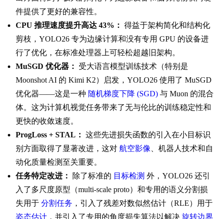
件提供了更好的兼容性。
CPU 推理速度提升高达 43%：
得益于架构简化和结构化
剪枝，YOLO26 专为边缘计算和没有专用 GPU 的设备进
行了优化，在标准处理器上可轻松超越旧架构。
MuSGD 优化器：
受大语言模型训练技术（特别是
Moonshot AI 的 Kimi K2）启发，YOLO26 使用了 MuSGD
优化器——这是一种
随机梯度下降 (SGD)
与 Muon 的混合
体。这为计算机视觉任务带来了无与伦比的训练稳定性和
更快的收敛速度。
ProgLoss + STAL：
这些先进损失函数的引入在小目标识
别方面取得了显著改进，这对
航空影像
、机器人技术和自
动化质量检测至关重要。
任务特定改进：
除了标准的
目标检测
外，YOLO26 还引
入了多尺度原型（multi-scale proto）和专用的语义分割损
失用于
分割任务
，引入了残差对数似然估计（RLE）用于
姿态估计
，并引入了专用的角度损失算法以解决
旋转边界