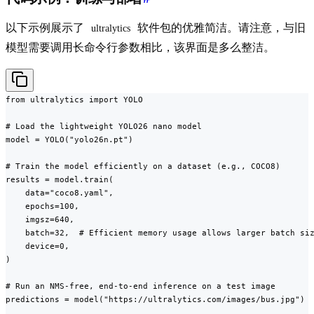
以下示例展示了
软件包的优雅简洁。请注意，与旧
ultralytics
模型需要调用长命令行参数相比，该界面是多么整洁。
from ultralytics import YOLO

# Load the lightweight YOLO26 nano model

model = YOLO("yolo26n.pt")

# Train the model efficiently on a dataset (e.g., COCO8)

results = model.train(

    data="coco8.yaml",

    epochs=100,

    imgsz=640,

    batch=32,  # Efficient memory usage allows larger batch siz
    device=0,

)

# Run an NMS-free, end-to-end inference on a test image

predictions = model("https://ultralytics.com/images/bus.jpg")
