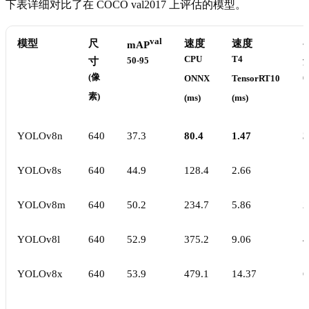
下表详细对比了在 COCO val2017 上评估的模型。
val
模型
尺
速度
速度
mAP
CPU
T4
寸
50-95
(像
(
ONNX
TensorRT10
素)
(ms)
(ms)
YOLOv8n
640
37.3
80.4
1.47
3
YOLOv8s
640
44.9
128.4
2.66
1
YOLOv8m
640
50.2
234.7
5.86
2
YOLOv8l
640
52.9
375.2
9.06
4
YOLOv8x
640
53.9
479.1
14.37
6