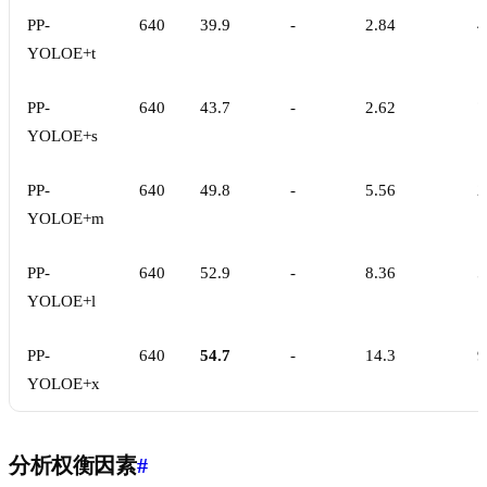
PP-
640
39.9
-
2.84
4
YOLOE+t
PP-
640
43.7
-
2.62
7
YOLOE+s
PP-
640
49.8
-
5.56
2
YOLOE+m
PP-
640
52.9
-
8.36
5
YOLOE+l
PP-
640
54.7
-
14.3
9
YOLOE+x
分析权衡因素
#