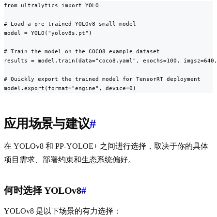
from ultralytics import YOLO

# Load a pre-trained YOLOv8 small model

model = YOLO("yolov8s.pt")

# Train the model on the COCO8 example dataset

results = model.train(data="coco8.yaml", epochs=100, imgsz=640,
# Quickly export the trained model for TensorRT deployment

model.export(format="engine", device=0)
应用场景与建议
#
在 YOLOv8 和 PP-YOLOE+ 之间进行选择，取决于你的具体
项目需求、部署约束和生态系统偏好。
何时选择 YOLOv8
#
YOLOv8 是以下场景的有力选择：