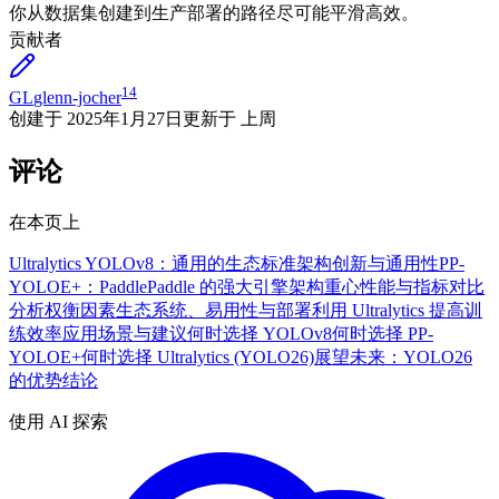
你从数据集创建到生产部署的路径尽可能平滑高效。
贡献者
14
GL
glenn-jocher
创建于
2025年1月27日
更新于
上周
评论
在本页上
Ultralytics YOLOv8：通用的生态标准
架构创新与通用性
PP-
YOLOE+：PaddlePaddle 的强大引擎
架构重心
性能与指标对比
分析权衡因素
生态系统、易用性与部署
利用 Ultralytics 提高训
练效率
应用场景与建议
何时选择 YOLOv8
何时选择 PP-
YOLOE+
何时选择 Ultralytics (YOLO26)
展望未来：YOLO26
的优势
结论
使用 AI 探索