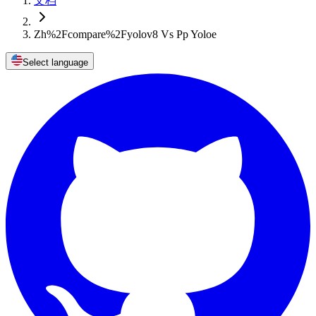
文档
Zh%2Fcompare%2Fyolov8 Vs Pp Yoloe
Select language