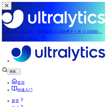
YOLO Vision 2026：
全球视觉 AI 活动将于 9 月 13 日回归，
支持线下与线上参与。
跳到主内容
搜索...
首页
快速入门
首页