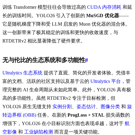
训练 Transformer 模型往往会导致过高的
CUDA 内存消耗
和延
长的训练时间。YOLO26 引入了创新的
MuSGD 优化器
——
它是随机梯度下降和受 LLM 启发的 Muon 优化器的混合体。
这一创新带来了极其稳定的训练和更快的收敛速度，与
RTDETRv2 相比显著降低了硬件要求。
无与伦比的生态系统和多功能性
#
Ultralytics 生态系统
提供了直观、简化的开发者体验。凭借丰
富的文档、活跃的社区支持以及基于云的
Ultralytics 平台
，管
理完整的 AI 生命周期从未如此简单。此外，YOLO26 具有极
高的多功能性。虽然 RTDETRv2 专注于目标检测，但
YOLO26 原生无缝支持
实例分割
、
姿态估计
、
图像分类
和
旋
转边界框 (OBB)
任务。在新的
ProgLoss + STAL
损失函数的
增强下，YOLO26 在小目标识别方面也表现卓越，这对于
航
空影像
和
工业缺陷检测
而言是一项关键功能。