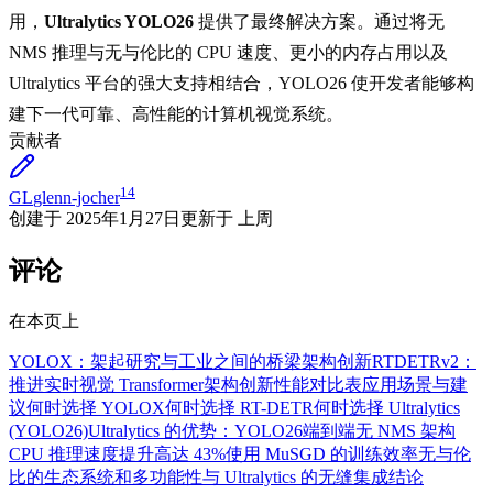
用，
Ultralytics YOLO26
提供了最终解决方案。通过将无
NMS 推理与无与伦比的 CPU 速度、更小的内存占用以及
Ultralytics 平台的强大支持相结合，YOLO26 使开发者能够构
建下一代可靠、高性能的计算机视觉系统。
贡献者
14
GL
glenn-jocher
创建于
2025年1月27日
更新于
上周
评论
在本页上
YOLOX：架起研究与工业之间的桥梁
架构创新
RTDETRv2：
推进实时视觉 Transformer
架构创新
性能对比表
应用场景与建
议
何时选择 YOLOX
何时选择 RT-DETR
何时选择 Ultralytics
(YOLO26)
Ultralytics 的优势：YOLO26
端到端无 NMS 架构
CPU 推理速度提升高达 43%
使用 MuSGD 的训练效率
无与伦
比的生态系统和多功能性
与 Ultralytics 的无缝集成
结论