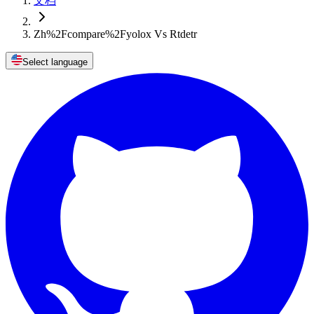
文档
Zh%2Fcompare%2Fyolox Vs Rtdetr
Select language