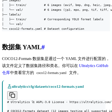
├── images/

│   ├── train/          # 6 images (avif, bmp, dng, heic, jpeg,
│   └── val/            # 6 images (jp2, mpo, png, tif, tiff, w
├── labels/

│   ├── train/          # Corresponding YOLO format labels

│   └── val/

└── coco12-formats.yaml # Dataset configuration
数据集 YAML
#
COCO12-Formats 数据集是通过一个 YAML 文件进行配置的，
该文件定义了数据集路径和类名。你可以在
Ultralytics GitHub
仓库
中查看官方的
文件。
coco12-formats.yaml
ultralytics/cfg/datasets/coco12-formats.yaml
# Ultralytics 🚀 AGPL-3.0 License - https://ultralytics.com/l
# COCO12-Formats dataset (12 images testing all supported im