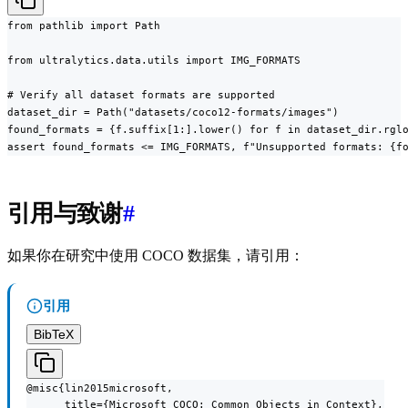
from pathlib import Path

from ultralytics.data.utils import IMG_FORMATS

# Verify all dataset formats are supported

dataset_dir = Path("datasets/coco12-formats/images")

found_formats = {f.suffix[1:].lower() for f in dataset_dir.rglo
assert found_formats <= IMG_FORMATS, f"Unsupported formats: {f
引用与致谢
#
如果你在研究中使用 COCO 数据集，请引用：
引用
BibTeX
@misc{lin2015microsoft,

      title={Microsoft COCO: Common Objects in Context},
