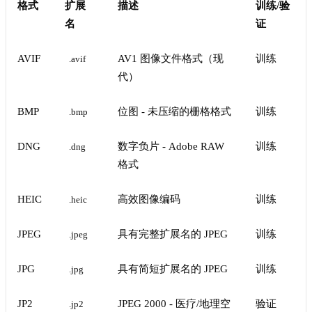
格式
扩展
描述
训练/验
名
证
AVIF
AV1 图像文件格式（现
训练
.avif
代）
BMP
位图 - 未压缩的栅格格式
训练
.bmp
DNG
数字负片 - Adobe RAW
训练
.dng
格式
HEIC
高效图像编码
训练
.heic
JPEG
具有完整扩展名的 JPEG
训练
.jpeg
JPG
具有简短扩展名的 JPEG
训练
.jpg
JP2
JPEG 2000 - 医疗/地理空
验证
.jp2