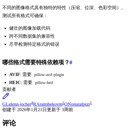
不同的图像格式具有独特的特性（压缩、位深、色彩空间）。
测试所有格式可确保：
健壮的图像加载代码
跨不同数据集的兼容性
尽早检测特定格式的错误
哪些格式需要特殊依赖项？
#
AVIF
: 需要
pillow-avif-plugin
HEIC
: 需要
pillow-heif
贡献者
4
2
1
GL
glenn-jocher
RA
raimbekovm
ON
onuralpszr
创建于
2026年1月21日
更新于
3周前
评论