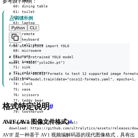
参考以下示例：
  59: bed

  60: dining table

  61: toilet

  62: tv

训练示例
  63: laptop

Python
CLI
  64: mouse

  65: remote

  66: keyboard

  67: cell phone

from ultralytics import YOLO

  68: microwave

  69: oven

# Load a pretrained YOLO model

  70: toaster

model = YOLO("yolo26n.pt")

  71: sink

  72: refrigerator

# Train on COCO12-Formats to test 12 supported image formats
  73: book

results = model.train(data="coco12-formats.yaml", epochs=1,
  74: clock

  75: vase

  76: scissors

  77: teddy bear

格式特定说明
#
  78: hair drier

  79: toothbrush

AVIF (AV1 图像文件格式)
#
# Download script/URL (optional)

download: https://github.com/ultralytics/assets/releases/do
AVIF 是一种基于 AV1 视频编解码器的现代图像格式，具有出