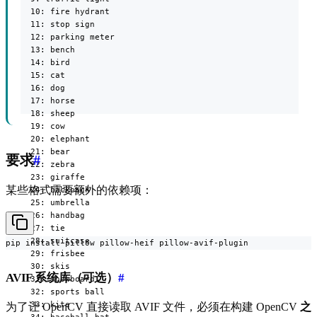
  10: fire hydrant

  11: stop sign

  12: parking meter

  13: bench

  14: bird

  15: cat

  16: dog

  17: horse

  18: sheep

  19: cow

  20: elephant

  21: bear

要求
#
  22: zebra

  23: giraffe

某些格式需要额外的依赖项：
  24: backpack

  25: umbrella

  26: handbag

  27: tie

  28: suitcase

pip install pillow pillow-heif pillow-avif-plugin
  29: frisbee

  30: skis

AVIF 系统库（可选）
#
  31: snowboard

  32: sports ball

  33: kite

为了让 OpenCV 直接读取 AVIF 文件，必须在构建 OpenCV
之