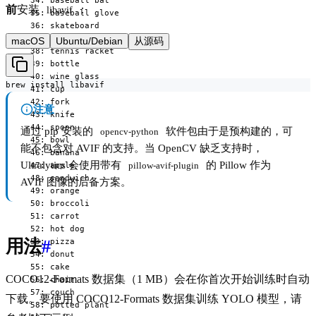
  34: baseball bat

前
安装
：
libavif
  35: baseball glove

  36: skateboard

  37: surfboard

macOS
Ubuntu/Debian
从源码
  38: tennis racket

  39: bottle

  40: wine glass

brew install libavif
  41: cup

  42: fork

注意
  43: knife

  44: spoon

通过 pip 安装的
软件包由于是预构建的，可
opencv-python
  45: bowl

能不包含对 AVIF 的支持。当 OpenCV 缺乏支持时，
  46: banana

Ultralytics 会使用带有
的 Pillow 作为
  47: apple

pillow-avif-plugin
  48: sandwich

AVIF 图像的后备方案。
  49: orange

  50: broccoli

  51: carrot

  52: hot dog

用法
#
  53: pizza

  54: donut

  55: cake

COCO12-Formats 数据集（1 MB）会在你首次开始训练时自动
  56: chair

  57: couch

下载。要使用 COCO12-Formats 数据集训练 YOLO 模型，请
  58: potted plant
