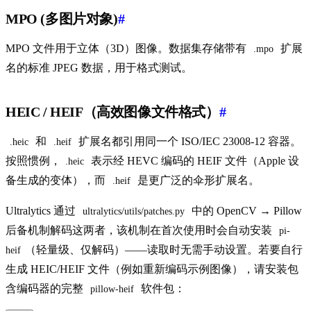
MPO (多图片对象)
#
MPO 文件用于立体（3D）图像。数据集存储带有
扩展
.mpo
名的标准 JPEG 数据，用于格式测试。
HEIC / HEIF（高效图像文件格式）
#
和
扩展名都引用同一个 ISO/IEC 23008-12 容器。
.heic
.heif
按照惯例，
表示经 HEVC 编码的 HEIF 文件（Apple 设
.heic
备生成的变体），而
是更广泛的伞形扩展名。
.heif
Ultralytics 通过
中的 OpenCV → Pillow
ultralytics/utils/patches.py
后备机制解码这两者，该机制在首次使用时会自动安装
pi-
（轻量级、仅解码）——读取时无需手动设置。若要自行
heif
生成 HEIC/HEIF 文件（例如重新编码示例图像），请安装包
含编码器的完整
软件包：
pillow-heif