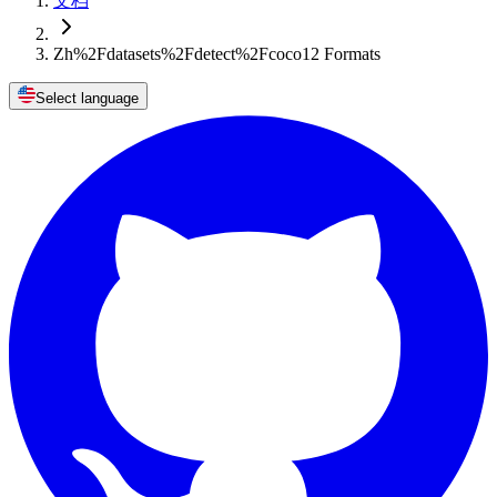
文档
Zh%2Fdatasets%2Fdetect%2Fcoco12 Formats
Select language