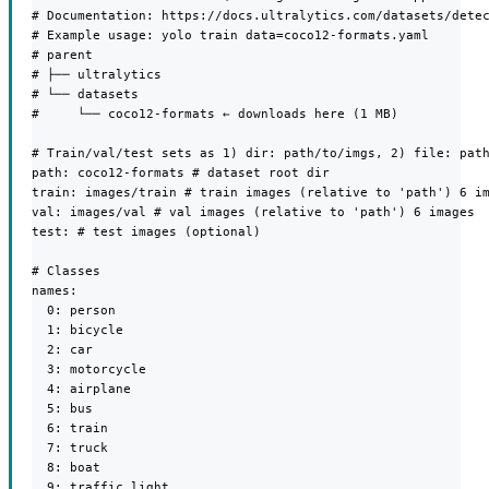
# Documentation: https://docs.ultralytics.com/datasets/detec
# Example usage: yolo train data=coco12-formats.yaml

# parent

# ├── ultralytics

# └── datasets

#     └── coco12-formats ← downloads here (1 MB)

# Train/val/test sets as 1) dir: path/to/imgs, 2) file: path
path: coco12-formats # dataset root dir

train: images/train # train images (relative to 'path') 6 im
val: images/val # val images (relative to 'path') 6 images

test: # test images (optional)

# Classes

names:

  0: person

  1: bicycle

  2: car

  3: motorcycle

  4: airplane

  5: bus

  6: train

  7: truck

  8: boat

  9: traffic light
