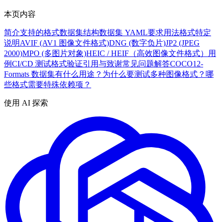
本页内容
简介
支持的格式
数据集结构
数据集 YAML
要求
用法
格式特定
说明
AVIF (AV1 图像文件格式)
DNG (数字负片)
JP2 (JPEG
2000)
MPO (多图片对象)
HEIC / HEIF（高效图像文件格式）
用
例
CI/CD 测试
格式验证
引用与致谢
常见问题解答
COCO12-
Formats 数据集有什么用途？
为什么要测试多种图像格式？
哪
些格式需要特殊依赖项？
使用 AI 探索