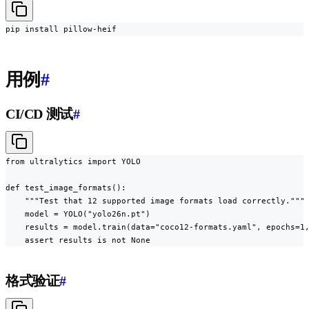
pip install pillow-heif
用例
#
CI/CD 测试
#
from ultralytics import YOLO

def test_image_formats():

    """Test that 12 supported image formats load correctly."""

    model = YOLO("yolo26n.pt")

    results = model.train(data="coco12-formats.yaml", epochs=1,
    assert results is not None
格式验证
#