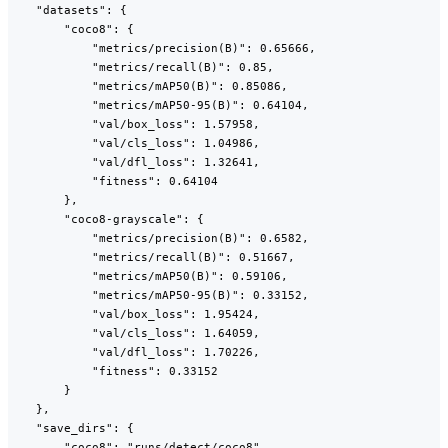
    "datasets": {

        "coco8": {

            "metrics/precision(B)": 0.65666,

            "metrics/recall(B)": 0.85,

            "metrics/mAP50(B)": 0.85086,

            "metrics/mAP50-95(B)": 0.64104,

            "val/box_loss": 1.57958,

            "val/cls_loss": 1.04986,

            "val/dfl_loss": 1.32641,

            "fitness": 0.64104

        },

        "coco8-grayscale": {

            "metrics/precision(B)": 0.6582,

            "metrics/recall(B)": 0.51667,

            "metrics/mAP50(B)": 0.59106,

            "metrics/mAP50-95(B)": 0.33152,

            "val/box_loss": 1.95424,

            "val/cls_loss": 1.64059,

            "val/dfl_loss": 1.70226,

            "fitness": 0.33152

        }

    },

    "save_dirs": {

        "coco8": "runs/detect/coco8",
