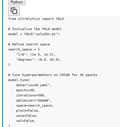
Python
from ultralytics import YOLO

# Initialize the YOLO model

model = YOLO("yolo26n.pt")

# Define search space

search_space = {

    "lr0": (1e-5, 1e-2),

    "degrees": (0.0, 45.0),

}

# Tune hyperparameters on COCO8 for 30 epochs

model.tune(

    data="coco8.yaml",

    epochs=30,

    iterations=300,

    optimizer="AdamW",

    space=search_space,

    plots=False,

    save=False,

    val=False,

)