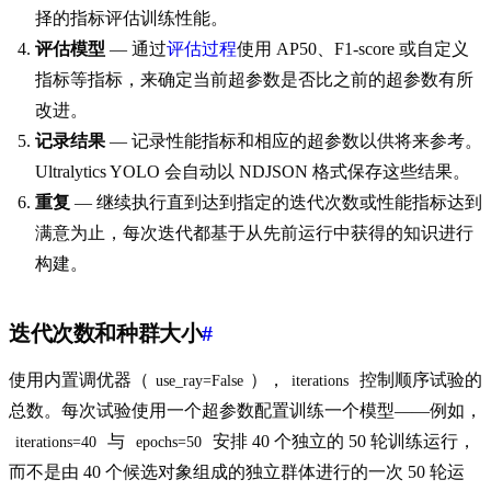
择的指标评估训练性能。
评估模型
— 通过
评估过程
使用 AP50、F1-score 或自定义
指标等指标，来确定当前超参数是否比之前的超参数有所
改进。
记录结果
— 记录性能指标和相应的超参数以供将来参考。
Ultralytics YOLO 会自动以 NDJSON 格式保存这些结果。
重复
— 继续执行直到达到指定的迭代次数或性能指标达到
满意为止，每次迭代都基于从先前运行中获得的知识进行
构建。
迭代次数和种群大小
#
使用内置调优器（
），
控制顺序试验的
use_ray=False
iterations
总数。每次试验使用一个超参数配置训练一个模型——例如，
与
安排 40 个独立的 50 轮训练运行，
iterations=40
epochs=50
而不是由 40 个候选对象组成的独立群体进行的一次 50 轮运