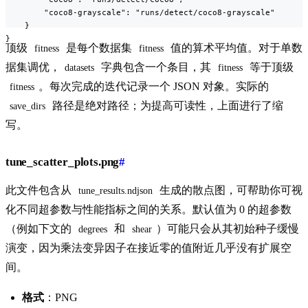
        "coco8-grayscale": "runs/detect/coco8-grayscale"

    }

}
顶级
是每个数据集
值的算术平均值。对于单数
fitness
fitness
据集调优，
字典包含一个条目，其
等于顶级
datasets
fitness
。每次完成的迭代记录一个 JSON 对象。实际的
fitness
路径是绝对路径；为提高可读性，上面进行了缩
save_dirs
写。
tune_scatter_plots.png
#
此文件包含从
生成的散点图，可帮助你可视
tune_results.ndjson
化不同超参数与性能指标之间的关系。默认值为 0 的超参数
（例如下文的
和
）可能只会从其初始种子缓慢
degrees
shear
演变，因为乘法变异因子在接近零的值附近几乎没有扩展空
间。
格式
：PNG