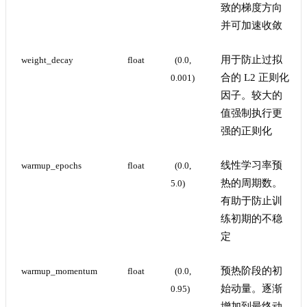
致的梯度方向
并可加速收敛
用于防止过拟
weight_decay
float
(0.0, 
合的 L2 正则化
0.001)
因子。较大的
值强制执行更
强的正则化
线性学习率预
warmup_epochs
float
(0.0, 
热的周期数。
5.0)
有助于防止训
练初期的不稳
定
预热阶段的初
warmup_momentum
float
(0.0, 
始动量。逐渐
0.95)
增加到最终动