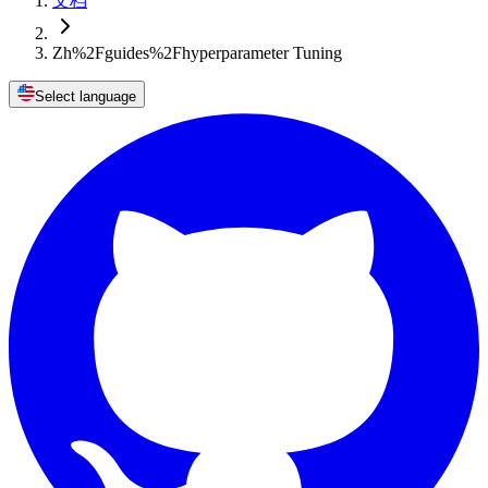
文档
Zh%2Fguides%2Fhyperparameter Tuning
Select language