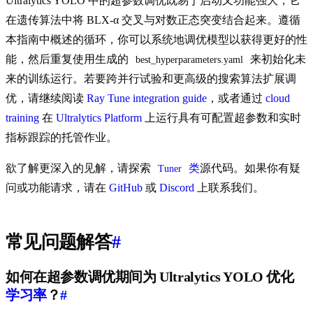
Ultralytics YOLO 中的超参数调优既易于启动又功能强大，它
在遗传算法中将 BLX-α 交叉与对数正态突变结合起来。遵循
本指南中概述的循环，你可以系统地调优模型以获得更好的性
能，然后重复使用生成的
来初始化未
best_hyperparameters.yaml
来的训练运行。若要跨并行试验和更高级的搜索算法扩展调
优，请继续阅读
Ray Tune integration guide
，或者通过
cloud
training
在
Ultralytics Platform
上运行具有可配置超参数和实时
指标跟踪的托管作业。
欲了解更深入的见解，请探索
类
源代码。如果你有疑
Tuner
问或功能请求，请在
GitHub
或
Discord
上联系我们。
常见问题解答
#
如何在超参数调优期间为 Ultralytics YOLO 优化
学习率
？
#