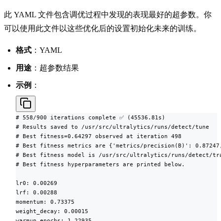
此 YAML 文件包含调优过程中发现的表现最好的超参数。你
可以使用此文件以这些优化后的设置初始化未来的训练。
格式
：YAML
用途
：超参数结果
示例
：
# 558/900 iterations complete ✅ (45536.81s)

# Results saved to /usr/src/ultralytics/runs/detect/tune

# Best fitness=0.64297 observed at iteration 498

# Best fitness metrics are {'metrics/precision(B)': 0.87247
# Best fitness model is /usr/src/ultralytics/runs/detect/tra
# Best fitness hyperparameters are printed below.

lr0: 0.00269

lrf: 0.00288

momentum: 0.73375

weight_decay: 0.00015

warmup_epochs: 1.22935
