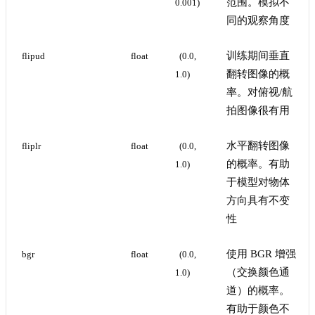
范围。模拟不
0.001)
同的观察角度
训练期间垂直
flipud
float
(0.0, 
翻转图像的概
1.0)
率。对俯视/航
拍图像很有用
水平翻转图像
fliplr
float
(0.0, 
的概率。有助
1.0)
于模型对物体
方向具有不变
性
使用 BGR 增强
bgr
float
(0.0, 
（交换颜色通
1.0)
道）的概率。
有助于颜色不