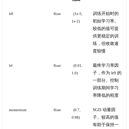
训练开始时的
lr0
float
(1e-5, 
初始学习率。
1e-2)
较低的值可提
供更稳定的训
练，但收敛速
度较慢
最终学习率因
lrf
float
(0.01, 
子，作为 lr0 的
1.0)
一部分。控制
训练期间学习
率降低的程度
SGD 动量因
momentum
float
(0.7, 
子。较高的值
0.98)
有助于保持一