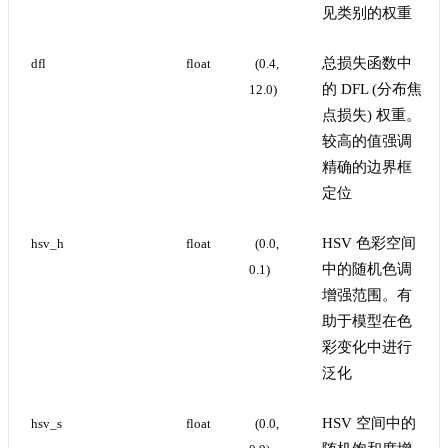
见类别的权重
总损失函数中
dfl
float
(0.4, 
的 DFL (分布焦
12.0)
点损失) 权重。
较高的值强调
精确的边界框
定位
HSV 色彩空间
hsv_h
float
(0.0, 
中的随机色调
0.1)
增强范围。有
助于模型在色
彩变化中进行
泛化
HSV 空间中的
hsv_s
float
(0.0, 