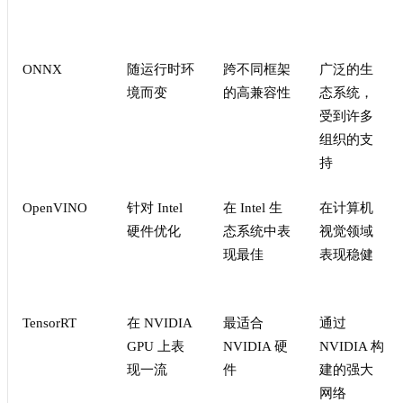
ONNX
随运行时环
跨不同框架
广泛的生
境而变
的高兼容性
态系统，
受到许多
组织的支
持
OpenVINO
针对 Intel
在 Intel 生
在计算机
硬件优化
态系统中表
视觉领域
现最佳
表现稳健
TensorRT
在 NVIDIA
最适合
通过
GPU 上表
NVIDIA 硬
NVIDIA 构
现一流
件
建的强大
网络