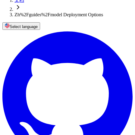
文档
Zh%2Fguides%2Fmodel Deployment Options
Select language