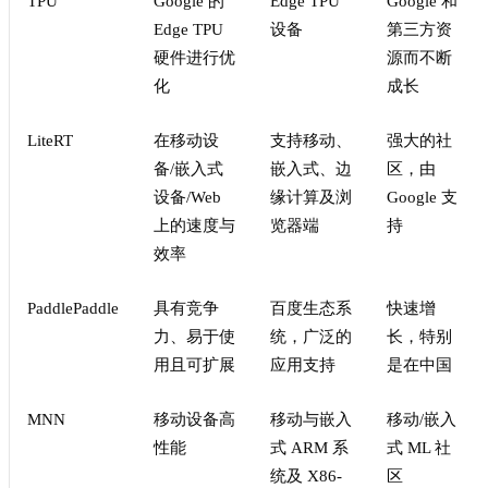
TPU
Google 的
Edge TPU
Google 和
Edge TPU
设备
第三方资
硬件进行优
源而不断
化
成长
LiteRT
在移动设
支持移动、
强大的社
备/嵌入式
嵌入式、边
区，由
设备/Web
缘计算及浏
Google 支
上的速度与
览器端
持
效率
PaddlePaddle
具有竞争
百度生态系
快速增
力、易于使
统，广泛的
长，特别
用且可扩展
应用支持
是在中国
MNN
移动设备高
移动与嵌入
移动/嵌入
性能
式 ARM 系
式 ML 社
统及 X86-
区