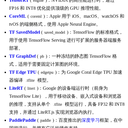
TensorRT
(
)：NVIDIA 的高性能运行时，通过
engine
FP16 和 INT8 优化提供顶级的 GPU 推理性能。
CoreML
(
)：Apple 用于 iOS、macOS、watchOS 和
coreml
tvOS 的端侧格式，使用 Apple Neural Engine。
TF SavedModel
(
)：TensorFlow 的标准格式，
saved_model
用于使用 TensorFlow Serving 进行可扩展的服务器端服务
部署。
TF GraphDef
(
)：一种冻结的静态图 TensorFlow 格
pb
式，适用于需要固定计算图的环境。
TF Edge TPU
(
)：为 Google Coral Edge TPU 加速
edgetpu
器编译
模型。
.tflite
LiteRT
(
)：Google 的设备端运行时（前身为
litert
TensorFlow Lite），用于移动设备、嵌入式设备和浏览器
的推理，支持从单个
模型运行，具备 FP32 和 INT8
.tflite
支持，并通过 LiteRT.js 实现浏览器内执行。
PaddlePaddle
(
)：百度推出的
深度学习
框架，在中
paddle