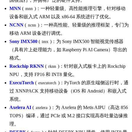
国很流行，并拥有广泛的硬件支持。
MNN
(
)：一种轻量级、高性能推理引擎，针对移动
mnn
设备和嵌入式 ARM 以及 x86-64 系统进行了优化。
NCNN
(
)：一种高性能、轻量级的推理框架，专门为
ncnn
移动 ARM 设备进行调优。
Sony IMX500
(
)：为 Sony IMX500 智能视觉传感器
imx
（具有片上处理能力，如 Raspberry Pi AI Camera）导出的
格式。
Rockchip RKNN
(
)：针对嵌入式板卡上的 Rockchip
rknn
NPU，支持 FP16 和 INT8 量化。
ExecuTorch
(
)：PyTorch 的原生端侧运行时，通
executorch
过 XNNPACK 支持移动设备（iOS 和 Android）和嵌入式
系统。
Axelera AI
(
)：为 Axelera 的 Metis AIPU（高达 856
axelera
TOPS）编译，通过 PCIe 或 M.2 接口实现高吞吐量边缘推
理。