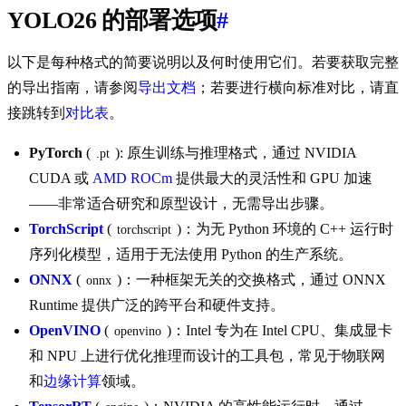
YOLO26 的部署选项
#
以下是每种格式的简要说明以及何时使用它们。若要获取完整
的导出指南，请参阅
导出文档
；若要进行横向标准对比，请直
接跳转到
对比表
。
PyTorch
(
): 原生训练与推理格式，通过 NVIDIA
.pt
CUDA 或
AMD ROCm
提供最大的灵活性和 GPU 加速
——非常适合研究和原型设计，无需导出步骤。
TorchScript
(
)：为无 Python 环境的 C++ 运行时
torchscript
序列化模型，适用于无法使用 Python 的生产系统。
ONNX
(
)：一种框架无关的交换格式，通过 ONNX
onnx
Runtime 提供广泛的跨平台和硬件支持。
OpenVINO
(
)：Intel 专为在 Intel CPU、集成显卡
openvino
和 NPU 上进行优化推理而设计的工具包，常见于物联网
和
边缘计算
领域。