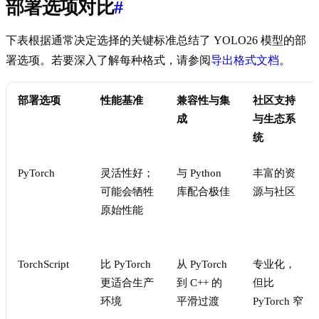
部署选项对比
#
下表根据通常决定选择的关键标准总结了 YOLO26 模型的部
署选项。若要深入了解每种格式，请参阅
导出格式文档
。
部署选项
性能基准
兼容性与集
社区支持
成
与生态系
统
PyTorch
灵活性好；
与 Python
丰富的资
可能会牺牲
库配合极佳
源与社区
原始性能
TorchScript
比 PyTorch
从 PyTorch
专业化，
更适合生产
到 C++ 的
但比
环境
平滑过渡
PyTorch 窄