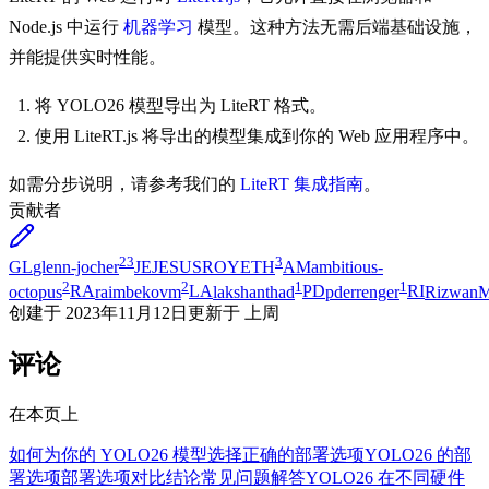
Node.js 中运行
机器学习
模型。这种方法无需后端基础设施，
并能提供实时性能。
将 YOLO26 模型导出为 LiteRT 格式。
使用 LiteRT.js 将导出的模型集成到你的 Web 应用程序中。
如需分步说明，请参考我们的
LiteRT 集成指南
。
贡献者
23
3
GL
glenn-jocher
JE
JESUSROYETH
AM
ambitious-
2
2
1
1
octopus
RA
raimbekovm
LA
lakshanthad
PD
pderrenger
RI
Rizwan
创建于
2023年11月12日
更新于
上周
评论
在本页上
如何为你的 YOLO26 模型选择正确的部署选项
YOLO26 的部
署选项
部署选项对比
结论
常见问题解答
YOLO26 在不同硬件