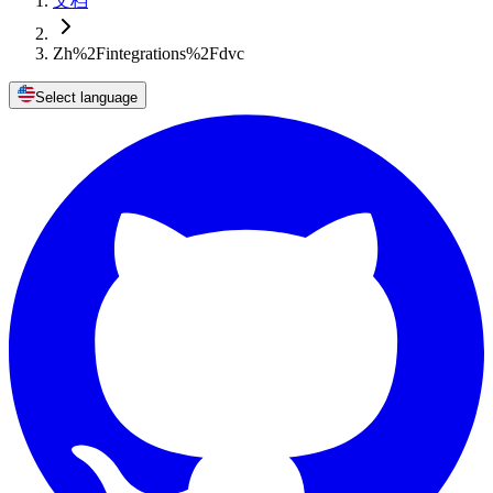
文档
Zh%2Fintegrations%2Fdvc
Select language