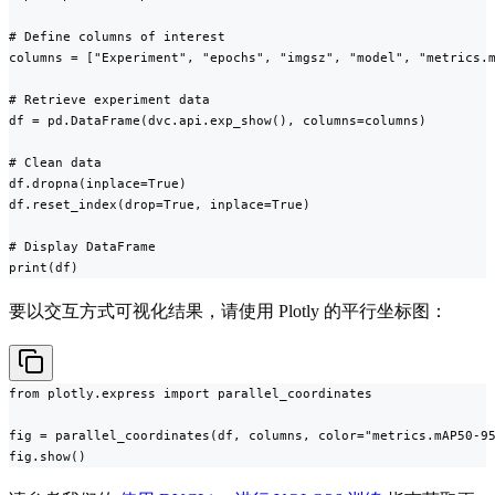
# Define columns of interest

columns = ["Experiment", "epochs", "imgsz", "model", "metrics.m
# Retrieve experiment data

df = pd.DataFrame(dvc.api.exp_show(), columns=columns)

# Clean data

df.dropna(inplace=True)

df.reset_index(drop=True, inplace=True)

# Display DataFrame

print(df)
要以交互方式可视化结果，请使用 Plotly 的平行坐标图：
from plotly.express import parallel_coordinates

fig = parallel_coordinates(df, columns, color="metrics.mAP50-95
fig.show()