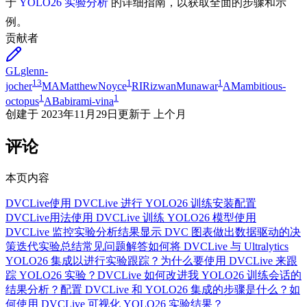
于
YOLO26 实验分析
的详细指南，以获取全面的步骤和示
例。
贡献者
GL
glenn-
13
1
1
jocher
MA
MatthewNoyce
RI
RizwanMunawar
AM
ambitious-
1
1
octopus
AB
abirami-vina
创建于
2023年11月29日
更新于
上个月
评论
本页内容
DVCLive
使用 DVCLive 进行 YOLO26 训练
安装
配置
DVCLive
用法
使用 DVCLive 训练 YOLO26 模型
使用
DVCLive 监控实验
分析结果
显示 DVC 图表
做出数据驱动的决
策
迭代实验
总结
常见问题解答
如何将 DVCLive 与 Ultralytics
YOLO26 集成以进行实验跟踪？
为什么要使用 DVCLive 来跟
踪 YOLO26 实验？
DVCLive 如何改进我 YOLO26 训练会话的
结果分析？
配置 DVCLive 和 YOLO26 集成的步骤是什么？
如
何使用 DVCLive 可视化 YOLO26 实验结果？