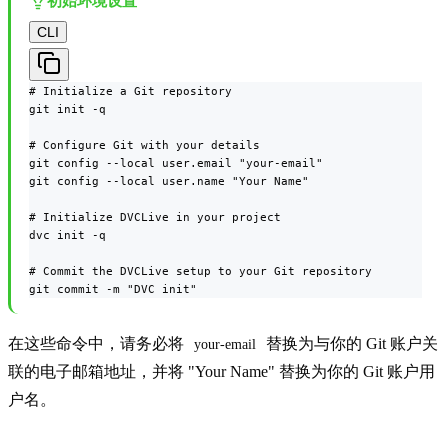
初始环境设置
CLI
# Initialize a Git repository

git init -q

# Configure Git with your details

git config --local user.email "your-email"

git config --local user.name "Your Name"

# Initialize DVCLive in your project

dvc init -q

# Commit the DVCLive setup to your Git repository

git commit -m "DVC init"
在这些命令中，请务必将
替换为与你的 Git 账户关
your-email
联的电子邮箱地址，并将 "Your Name" 替换为你的 Git 账户用
户名。