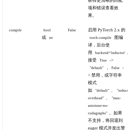
获得更清晰的匹配
项和错误查看效
果。
启用 PyTorch 2.x 的
compile
bool
False
或
图编
str
torch.compile
译，后台使
用
backend='inductor'
接受
->
True
，
-
"default"
False
> 禁用，或字符串
模式
如
、
"default"
"reduce-
、
overhead"
"max-
autotune-no-
。如果
cudagraphs"
不支持，将回退到
eager 模式并发出警