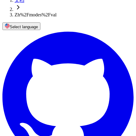
文档
Zh%2Fmodes%2Fval
Select language