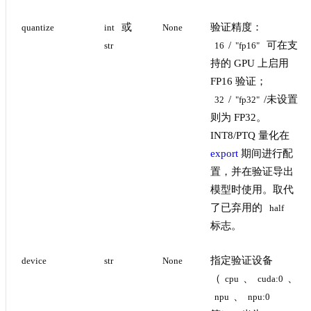
或
验证精度：
quantize
int
None
/
可在支
str
16
"fp16"
持的 GPU 上启用
FP16 验证；
/
/未设置
32
"fp32"
则为 FP32。
INT8/PTQ 量化在
export
期间进行配
置，并在验证导出
模型时使用。取代
了已弃用的
half
标志。
指定验证设备
device
str
None
（
、
、
cpu
cuda:0
、
npu
npu:0