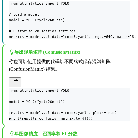
from ultralytics import YOLO

# Load a model

model = YOLO("yolo26n.pt")

# Customize validation settings

metrics = model.val(data="coco8.yaml", imgsz=640, batch=16,
导出混淆矩阵 (ConfusionMatrix)
你也可以使用提供的代码以不同格式保存混淆矩阵
(ConfusionMatrix) 结果。
from ultralytics import YOLO

model = YOLO("yolo26n.pt")

results = model.val(data="coco8.yaml", plots=True)

print(results.confusion_matrix.to_df())
单图像精度、召回率和 F1 分数