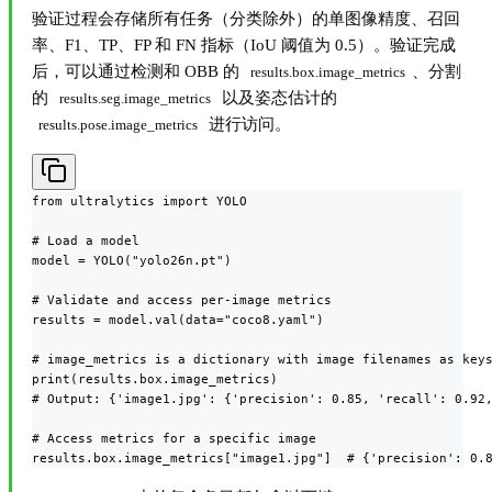
验证过程会存储所有任务（分类除外）的单图像精度、召回
率、F1、TP、FP 和 FN 指标（IoU 阈值为 0.5）。验证完成
后，可以通过检测和 OBB 的
、分割
results.box.image_metrics
的
以及姿态估计的
results.seg.image_metrics
进行访问。
results.pose.image_metrics
from ultralytics import YOLO

# Load a model

model = YOLO("yolo26n.pt")

# Validate and access per-image metrics

results = model.val(data="coco8.yaml")

# image_metrics is a dictionary with image filenames as keys
print(results.box.image_metrics)

# Output: {'image1.jpg': {'precision': 0.85, 'recall': 0.92,
# Access metrics for a specific image

results.box.image_metrics["image1.jpg"]  # {'precision': 0.