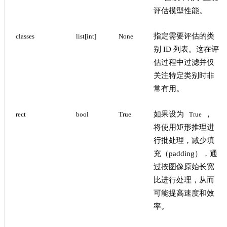
评估模型性能。
指定需要评估的类
classes
list[int]
None
别 ID 列表。这在评
估过程中过滤并仅
关注特定类别时非
常有用。
如果设为
，
rect
bool
True
True
将使用矩形推理进
行批处理，减少填
充（padding），通
过按图像原始长宽
比进行处理，从而
可能提高速度和效
率。