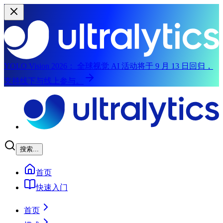
YOLO Vision 2026：
全球视觉 AI 活动将于 9 月 13 日回归，
支持线下与线上参与。
跳到主内容
搜索...
首页
快速入门
首页