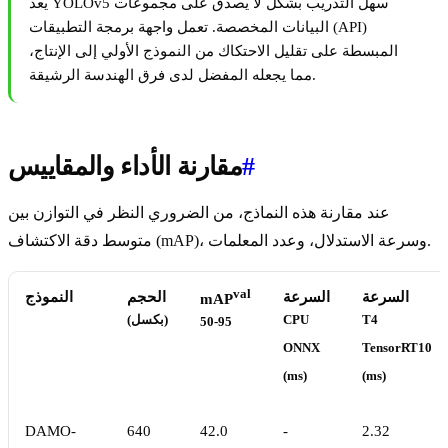
يعد YOLOv5 سهل التدريب بشكل لا يصدق على مجموعات
البيانات المخصصة. تعمل واجهة برمجة التطبيقات (API)
المبسطة على تقليل الاحتكاك من النموذج الأولي إلى الإنتاج،
مما يجعله المفضل لدى فرق الهندسة الرشيقة.
#
مقارنة الأداء والمقاييس
عند مقارنة هذه النماذج، من الضروري النظر في التوازن بين
متوسط دقة الاكتشاف (mAP)، وسرعة الاستدلال، وعدد المعلمات.
val
السرعة
السرعة
الحجم
النموذج
mAP
T4
CPU
(بكسل)
50-95
ONNX
TensorRT10
(ms)
(ms)
DAMO-
640
42.0
-
2.32