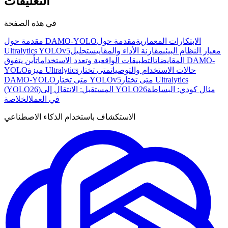
التعليقات
في هذه الصفحة
الابتكارات المعمارية
مقدمة حول
مقدمة حول DAMO-YOLO
معيار النظام البيئي
مقارنة الأداء والمقاييس
تحليل
Ultralytics YOLOv5
المقايضات
التطبيقات الواقعية وتعدد الاستخدامات
أين يتفوق DAMO-
حالات الاستخدام والتوصيات
متى تختار
ميزة Ultralytics
YOLO
متى تختار Ultralytics
متى تختار YOLOv5
DAMO-YOLO
مثال كودي: البساطة
المستقبل: الانتقال إلى YOLO26
(YOLO26)
في العمل
الخلاصة
الاستكشاف باستخدام الذكاء الاصطناعي