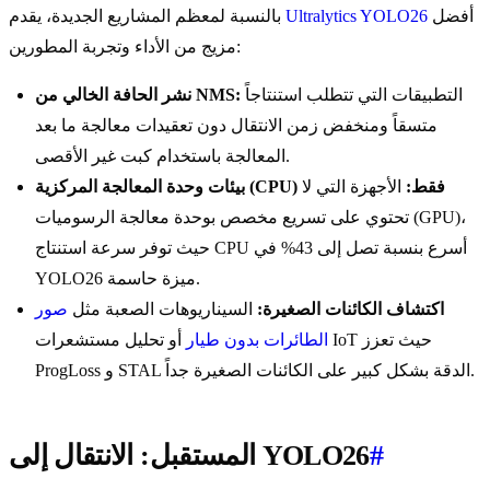
أفضل
Ultralytics YOLO26
بالنسبة لمعظم المشاريع الجديدة، يقدم
مزيج من الأداء وتجربة المطورين:
التطبيقات التي تتطلب استنتاجاً
نشر الحافة الخالي من NMS:
متسقاً ومنخفض زمن الانتقال دون تعقيدات معالجة ما بعد
المعالجة باستخدام كبت غير الأقصى.
بيئات وحدة المعالجة المركزية (CPU) فقط:
الأجهزة التي لا
تحتوي على تسريع مخصص بوحدة معالجة الرسوميات (GPU)،
حيث توفر سرعة استنتاج CPU أسرع بنسبة تصل إلى 43% في
YOLO26 ميزة حاسمة.
اكتشاف الكائنات الصغيرة:
السيناريوهات الصعبة مثل
صور
الطائرات بدون طيار
أو تحليل مستشعرات IoT حيث تعزز
ProgLoss و STAL الدقة بشكل كبير على الكائنات الصغيرة جداً.
#
المستقبل: الانتقال إلى YOLO26