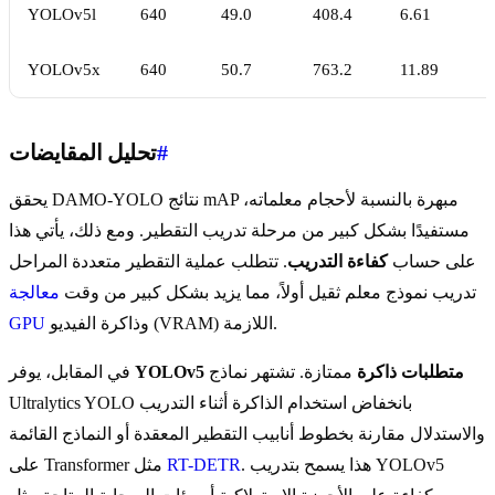
YOLOv5l
640
49.0
408.4
6.61
YOLOv5x
640
50.7
763.2
11.89
#
تحليل المقايضات
يحقق DAMO-YOLO نتائج mAP مبهرة بالنسبة لأحجام معلماته،
مستفيدًا بشكل كبير من مرحلة تدريب التقطير. ومع ذلك، يأتي هذا
على حساب
كفاءة التدريب
. تتطلب عملية التقطير متعددة المراحل
تدريب نموذج معلم ثقيل أولاً، مما يزيد بشكل كبير من وقت
معالجة
وذاكرة الفيديو (VRAM) اللازمة.
GPU
متطلبات ذاكرة
ممتازة. تشتهر نماذج
YOLOv5
في المقابل، يوفر
Ultralytics YOLO بانخفاض استخدام الذاكرة أثناء التدريب
والاستدلال مقارنة بخطوط أنابيب التقطير المعقدة أو النماذج القائمة
. هذا يسمح بتدريب YOLOv5
RT-DETR
على Transformer مثل