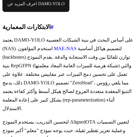
اعرف المزيد عن DAMO-YOLO
#
الابتكارات المعمارية
يعتمد DAMO-YOLO على أساس البحث في بنية الشبكات العصبية
لتصميم هياكل أساسية
MAE-NAS
(NAS). استخدم المؤلفون
(backbones) توازن تلقائيًا بين وقت الاستجابة والدقة. يقدم النموذج
بنية RepGFPN (شبكة هرمية للميزات العامة المعاد معلمتها) والتي
تعمل على تحسين دمج الميزات عبر مقاييس مختلفة. علاوة على
ذلك، يدمج DAMO-YOLO تصميم "ZeroHead"، مما يلغي رؤوس
التنبؤ المعقدة متعددة الفروع لصالح هيكل أبسط وأكثر كفاءة يعتمد
بشكل كبير على إعادة المعلمة (rep-parameterization) أثناء
الاستدلال.
لتحسين التدريب، يستخدم النموذج AlignedOTA لتعيين التسميات
وعملية تعزيز تقطير ثقيلة، حيث يوجه نموذج "معلم" أكبر نموذج