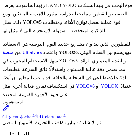
رؤية الحاسوب. يعرض DAMO-YOLO قوة البحث في بنية الشبكات
العصبية والتقطير، مما يجعله دراسة مثيرة للاهتمام للباحثين. ومع
قوة عملية بفضل
توازن الأداء
، ومتطلبات
YOLOv5
ذلك، يظل
الذاكرة المنخفضة، وسهولة الاستخدام التي لا مثيل لها.
للمطورين الذين يبدأون مشاريع جديدة اليوم، التوصية هي الاستفادة
. فهو يجمع بين النظام البيئي
YOLO26
واعتماد
منصة Ultralytics
من
سهل الاستخدام المحبوب في YOLOv5 والتقدم المعماري الرائد،
مما يضمن دقة عالية المستوى واستدلالًا فائق السرعة لتطبيقات
الذكاء الاصطناعي في السحابة والحافة. قد يرغب المطورون أيضًا
اعتمادًا
YOLOX
أو
YOLOv6
في استكشاف نماذج فعالة أخرى مثل
على قيود الأجهزة القديمة المحددة.
المساهمون
14
1
GL
glenn-jocher
PD
pderrenger
تم الإنشاء
27 يناير 2025
تم التحديث
الأسبوع الماضي