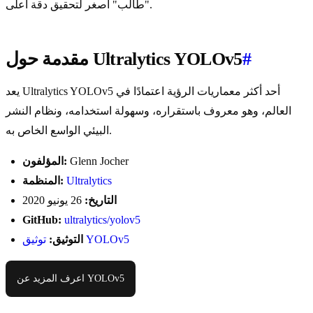
"طالب" أصغر لتحقيق دقة أعلى.
#
مقدمة حول Ultralytics YOLOv5
يعد Ultralytics YOLOv5 أحد أكثر معماريات الرؤية اعتمادًا في
العالم، وهو معروف باستقراره، وسهولة استخدامه، ونظام النشر
البيئي الواسع الخاص به.
Glenn Jocher
المؤلفون:
Ultralytics
المنظمة:
التاريخ:
26 يونيو 2020
GitHub:
ultralytics/yolov5
توثيق YOLOv5
التوثيق:
اعرف المزيد عن YOLOv5