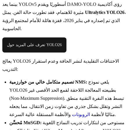
بينما يعد YOLOv5 أسطوريًا ويقدم DAMO-YOLO رؤى أكاديمية
،
Ultralytics YOLO26
مثيرة للاهتمام، فقد تطورت حالة الفن. يمثل
الذي تم إصداره في يناير 2026، قفزة هائلة للأمام لمجتمع الرؤية
الحاسوبية.
تعرف على المزيد حول YOLO26
يعالج YOLO26 الاختناقات التقليدية لنشر الحافة وعدم استقرار
التدريب:
يلغي نموذج
تصميم متكامل خالي من خوارزمية NMS:
YOLO26 بطبيعته المعالجة اللاحقة لقمع الحد الأقصى غير
(Non-Maximum Suppression). تبسط هذه النفرة التقنية منطق
النشر وتقلل بشكل جذري من تفاوت زمن الانتقال، مما يجعله
والأنظمة المستقلة عالية السرعة.
مثاليًا لأنظمة
الروبوتات
مستوحى من ابتكارات تدريب النماذج اللغوية
مُحسِّن MuSGD: