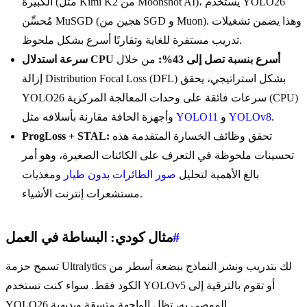
الكبيرة (مثل Kimi K2 من Moonshot AI)، يستخدم YOLO26
مُحسِّن MuSGD (هجين من SGD و Muon). وهذا يضمن تشغيلات
تدريب مستقرة للغاية وتقاربًا أسرع بشكل ملحوظ.
سرعة استدلال CPU أسرع بنسبة تصل إلى 43%:
من خلال
إزالة Distribution Focal Loss (DFL) بشكل استراتيجي، يحقق
YOLO26 سرعات فائقة على وحدات المعالجة المركزية (CPU)
.
YOLOv8
و
YOLO11
وأجهزة الحافة مقارنة بأسلافه مثل
تحقق وظائف الخسارة المتقدمة هذه
ProgLoss + STAL:
تحسينات ملحوظة في التعرف على الكائنات الصغيرة، وهو أمر
بالغ الأهمية لتحليل
صور الطائرات بدون طيار
ومغذيات
مستشعرات إنترنت الأشياء.
#
مثال كودي: البساطة في العمل
تسمح حزمة Ultralytics لك بتدريب ونشر النماذج ببضعة أسطر من
الكود فقط. سواء كنت تستخدم YOLOv5 أو تقوم بالترقية إلى
YOLO26 الموصى به، تظل الواجهة متسقة وبديهية.