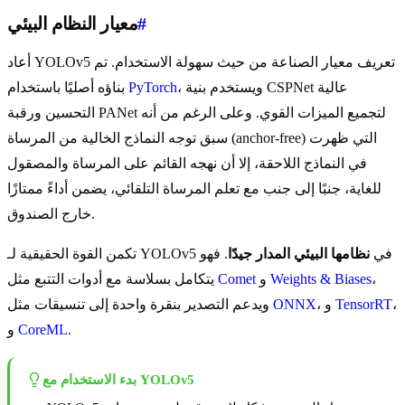
#
معيار النظام البيئي
أعاد YOLOv5 تعريف معيار الصناعة من حيث سهولة الاستخدام. تم
، ويستخدم بنية CSPNet عالية
PyTorch
بناؤه أصليًا باستخدام
التحسين ورقبة PANet لتجميع الميزات القوي. وعلى الرغم من أنه
سبق توجه النماذج الخالية من المرساة (anchor-free) التي ظهرت
في النماذج اللاحقة، إلا أن نهجه القائم على المرساة والمصقول
للغاية، جنبًا إلى جنب مع تعلم المرساة التلقائي، يضمن أداءً ممتازًا
خارج الصندوق.
تكمن القوة الحقيقية لـ YOLOv5 في
نظامها البيئي المدار جيدًا
. فهو
،
Weights & Biases
و
Comet
يتكامل بسلاسة مع أدوات التتبع مثل
،
TensorRT
، و
ONNX
ويدعم التصدير بنقرة واحدة إلى تنسيقات مثل
.
CoreML
و
بدء الاستخدام مع YOLOv5