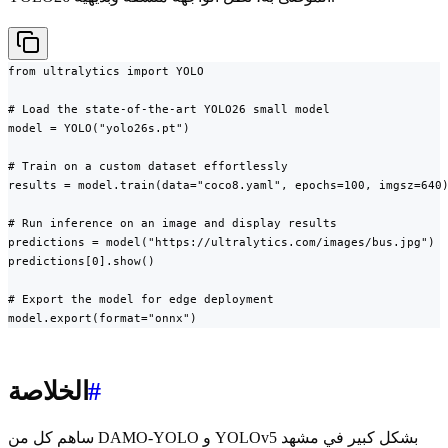
from ultralytics import YOLO

# Load the state-of-the-art YOLO26 small model

model = YOLO("yolo26s.pt")

# Train on a custom dataset effortlessly

results = model.train(data="coco8.yaml", epochs=100, imgsz=640)
# Run inference on an image and display results

predictions = model("https://ultralytics.com/images/bus.jpg")

predictions[0].show()

# Export the model for edge deployment

model.export(format="onnx")
#
الخلاصة
ساهم كل من DAMO-YOLO و YOLOv5 بشكل كبير في مشهد