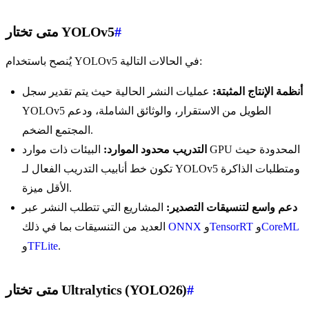
#
متى تختار YOLOv5
يُنصح باستخدام YOLOv5 في الحالات التالية:
أنظمة الإنتاج المثبتة:
عمليات النشر الحالية حيث يتم تقدير سجل
YOLOv5 الطويل من الاستقرار، والوثائق الشاملة، ودعم
المجتمع الضخم.
التدريب محدود الموارد:
البيئات ذات موارد GPU المحدودة حيث
تكون خط أنابيب التدريب الفعال لـ YOLOv5 ومتطلبات الذاكرة
الأقل ميزة.
دعم واسع لتنسيقات التصدير:
المشاريع التي تتطلب النشر عبر
CoreML
و
TensorRT
و
ONNX
العديد من التنسيقات بما في ذلك
.
TFLite
و
#
متى تختار Ultralytics (YOLO26)