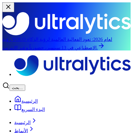
رؤية YOLO لعام 2026:
تعود الفعالية العالمية لرؤية الذكاء
الاصطناعي في 13 سبتمبر، حضورياً وعبر الإنترنت.
الانتقال إلى المحتوى الرئيسي
بحث...
الرئيسية
البدء السريع
الرئيسية
الأنماط