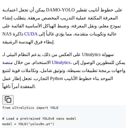
يمكن أن تجعل اعتمادية DAMO-YOLO على خطوط أنابيب تقطير
المعرفة المكثفة عملية التدريب المخصص مرهقة. يتطلب إنشاء
نموذج معلم، ونقل المعرفة، وضبط الهياكل الأساسية القائمة على
عالية وتكوينات متقدمة، مما يؤدي غالباً إلى
CUDA
NAS ذاكرة
إبطاء فرق الهندسة الرشيقة.
على العكس من ذلك، يدعم النظام البيئي لـ Ultralytics سهولة
، يمكن للمطورين الوصول إلى
منصة Ultralytics
الاستخدام. من خلال
واجهات برمجة تطبيقات بسيطة، وتوثيق شامل، وتكاملات قوية لتتبع
التجارب. تجعل إطار عمل Python الموحد بناء خطوط الأنابيب
المعقدة أمراً تافهاً.
from ultralytics import YOLO

# Load a pretrained YOLOv8 nano model

model = YOLO("yolov8n.pt")
