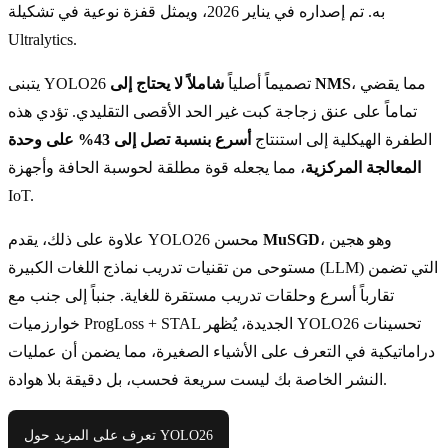
به. تم إصداره في يناير 2026، ويمثل قفزة نوعية في تشكيلة
Ultralytics.
، مما يقضي
شاملاً لا يحتاج إلى NMS
يتبنى YOLO26 تصميماً أصلياً
تماماً على عنق زجاجة كبت غير الحد الأقصى التقليدي. تؤدي هذه
الطفرة الهيكلية إلى استنتاج
أسرع بنسبة تصل إلى 43% على وحدة
المعالجة المركزية
، مما يجعله قوة مطلقة لحوسبة الحافة وأجهزة
IoT.
، وهو هجين
MuSGD
علاوة على ذلك، يقدم YOLO26 محسن
مستوحى من تقنيات تدريب نماذج اللغات الكبيرة (LLM) التي تضمن
تقارباً أسرع وحلقات تدريب مستقرة للغاية. جنباً إلى جنب مع
خوارزميات ProgLoss + STAL الجديدة، يُظهر YOLO26 تحسينات
دراماتيكية في التعرف على الأشياء الصغيرة، مما يضمن أن عمليات
النشر الخاصة بك ليست سريعة فحسب، بل دقيقة بلا هوادة.
تعرف على المزيد حول YOLO26