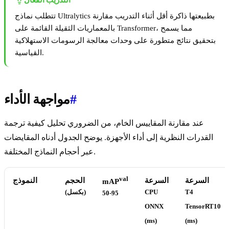
التدريب الفعال
تتطلب نماذج Ultralytics بطبيعتها ذاكرة أقل أثناء التدريب مقارنة
بالمعماريات الثقيلة القائمة على Transformer، مما يسمح
بتحقيق نتائج متطورة على وحدات معالجة الرسومات الاستهلاكية
القياسية.
#
مواجهة الأداء
عند مقارنة المقاييس الخام، من الضروري تحليل كيفية ترجمة
القدرات النظرية إلى أداء الأجهزة. يوضح الجدول أدناه المقايضات
عبر أحجام النماذج المختلفة.
val
السرعة
السرعة
الحجم
النموذج
mAP
T4
CPU
(بكسل)
50-95
ONNX
TensorRT10
(ms)
(ms)