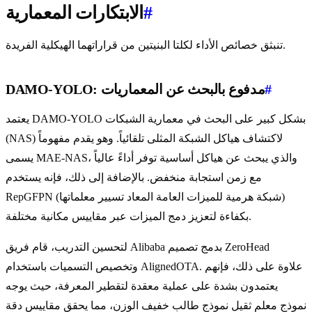
#
الابتكارات المعمارية
تنبثق خصائص الأداء لكلتا البنيتين من قراراتهما الهيكلية الفريدة.
#
DAMO-YOLO: مدفوع بالبحث عن المعماريات
يعتمد DAMO-YOLO بشكل كبير على البحث في معمارية الشبكات
(NAS) لاكتشاف هياكل الشبكة المثلى تلقائياً. وهو يقدم مفهوماً
يسمى MAE-NAS، والذي يبحث عن هياكل أساسية توفر أداءً عالياً
مع زمن استجابة منخفض. بالإضافة إلى ذلك، فإنه يستخدم
RepGFPN (شبكة هرمية للميزات العامة المعاد تسيير معلماتها)
بكفاءة لتعزيز دمج الميزات عبر مقاييس مكانية مختلفة.
لتحسين التدريب، قام فريق Alibaba بدمج تصميم ZeroHead
وتخصيص التسميات باستخدام AlignedOTA. علاوة على ذلك، فإنهم
يعتمدون بشدة على عملية معقدة لتقطير المعرفة، حيث يوجه
نموذج معلم ثقيل نموذج طالب خفيف الوزن، مما يحقق مقاييس دقة