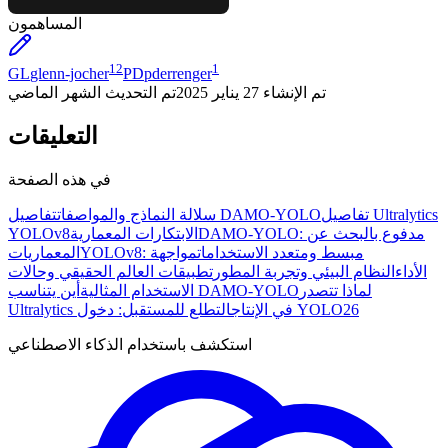
المساهمون
12
1
GL
glenn-jocher
PD
pderrenger
تم الإنشاء
27 يناير 2025
تم التحديث
الشهر الماضي
التعليقات
في هذه الصفحة
تفاصيل Ultralytics
تفاصيل DAMO-YOLO
سلالة النماذج والمواصفات
DAMO-YOLO: مدفوع بالبحث عن
الابتكارات المعمارية
YOLOv8
YOLOv8: مبسط ومتعدد الاستخدامات
مواجهة
المعماريات
الأداء
النظام البيئي وتجربة المطور
تطبيقات العالم الحقيقي وحالات
لماذا تتصدر
أين يتناسب DAMO-YOLO
الاستخدام المثالية
التطلع للمستقبل: دخول YOLO26
Ultralytics في الإنتاج
استكشف باستخدام الذكاء الاصطناعي