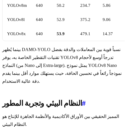
YOLOv8m
640
50.2
234.7
5.86
YOLOv8l
640
52.9
375.2
9.06
YOLOv8x
640
53.9
479.1
14.37
بينما يُظهر DAMO-YOLO نسباً قوية بين المعاملات والدقة بفضل
تقنيات التقطير الخاصة به، يوفر YOLOv8 تدرجاً أوسع لأحجام
النماذج (من Nano إلى Extra-large). يمثل نموذج YOLOv8 Nano
نموذجاً رائعاً في تحسين الحافة، حيث يستهلك موارد أقل بينما يقدم
دقة عالية الاستخدام.
#
النظام البيئي وتجربة المطور
المميز الحقيقي بين الأوراق الأكاديمية والأنظمة الجاهزة للإنتاج هو
النظام البيئي.