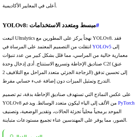
أعلى في المعايير الأكاديمية.
#
YOLOv8: مبسط ومتعدد الاستخدامات
اتبعت Ultralytics نهجاً يركز على المطورين مع YOLOv8. فقد
إلى
YOLOv5
انتقلت من التصميم المعتمد على المرساة في
معمارية خالية من المراسي، مما قلل بشكل كبير من عدد تنبؤات
صناديق الإحاطة وتسريع الاستنتاج. أدى إدخال وحدة C2f (عنق
الزجاجة الجزئي متعدد المراحل مع التلافيف 2) إلى تحسين تدفق
التدرج وتمثيل الميزات دون إضافة عبء حسابي مفرط.
على عكس النماذج التي تستهدف صناديق الإحاطة بدقة، تم تصميم
PyTorch
YOLOv8 من الألف إلى الياء ليكون متعدد الوسائط. ويدعم
الموحد برمجياً محلياً تجزئة الحالات، وتقدير الوضعية، وتصنيف
الصور، مما يوفر على المهندسين عناء تجميع مستودعات متباينة.