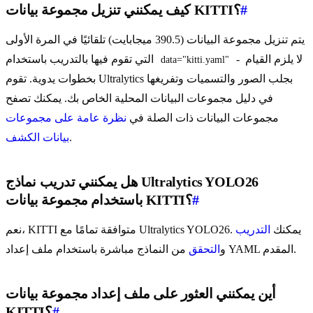
#
كيف يمكنني تنزيل مجموعة بيانات KITTI؟
يتم تنزيل مجموعة البيانات (390.5 ميجابايت) تلقائيًا في المرة الأولى
- لا يلزم القيام
التي تقوم فيها بالتدريب باستخدام
data="kitti.yaml"
بخطوات يدوية. تقوم Ultralytics بجلب الصور والتسميات وتفريغها
في دليل مجموعات البيانات المحلية الخاص بك. يمكنك تصفح
مجموعات البيانات ذات الصلة في
نظرة عامة على مجموعات
.
بيانات الكشف
هل يمكنني تدريب نماذج Ultralytics YOLO26
#
باستخدام مجموعة بيانات KITTI؟
نعم، KITTI متوافقة تمامًا مع Ultralytics YOLO26. يمكنك
التدريب
من النماذج مباشرة باستخدام ملف إعداد YAML المقدم.
و
التحقق
أين يمكنني العثور على ملف إعداد مجموعة بيانات
#
KITTI؟