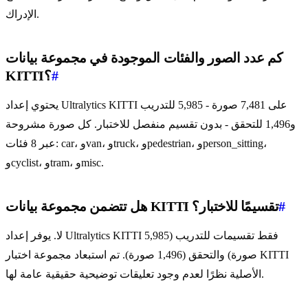
الإدراك.
كم عدد الصور والفئات الموجودة في مجموعة بيانات
#
KITTI؟
يحتوي إعداد Ultralytics KITTI على 7,481 صورة - 5,985 للتدريب
و1,496 للتحقق - بدون تقسيم منفصل للاختبار. كل صورة مشروحة
عبر 8 فئات: car، وvan، وtruck، وpedestrian، وperson_sitting،
وcyclist، وtram، وmisc.
#
هل تتضمن مجموعة بيانات KITTI تقسيمًا للاختبار؟
لا. يوفر إعداد Ultralytics KITTI فقط تقسيمات للتدريب (5,985
صورة) والتحقق (1,496 صورة). تم استبعاد مجموعة اختبار KITTI
الأصلية نظرًا لعدم وجود تعليقات توضيحية حقيقية عامة لها.