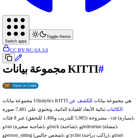
Toggle theme
Switch apps
CC BY-NC-SA 3.0
#
مجموعة بيانات KITTI
مجموعة بيانات Ultralytics KITTI هي مجموعة بيانات
للكشف عن
الكائنات
ثنائية الأبعاد للقيادة الذاتية، وتحتوي على 7,481 صورة
مشروحة (5,985 للتدريب و1,496 للتحقق) عبر 8 فئات - car (سيارة)،
وvan (شاحنة صغيرة)، وtruck (شاحنة)، وpedestrian (مشاة)،
وperson_sitting (شخص جالس)، وcyclist (راكب دراجة)، وtram