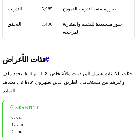
صور مصنفة لتدريب النموذج
5,985
التدريب
صور مستبعدة للتقييم والمقارنة
1,496
التحقق
المرجعية
#
فئات الأغراض
8 فئات للكائنات تشمل المركبات والأشخاص
يحدد ملف
kitti.yaml
وغيرهم من مستخدمي الطريق الذين يظهرون عادةً في مشاهد
القيادة:
فئات KITTI
car
van
truck