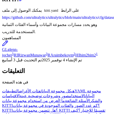
على الرابط
يمكنك الوصول إلى ملف
kitti.yaml
https://github.com/ultralytics/ultralytics/blob/main/ultralytics/cfg/datase
وهو يحدد مسارات مجموعة البيانات وأسماء الفئات الثمانية
المستخدمة للتدريب.
المساهمون
GL
glenn-
5
3
2
1
jocher
RI
RizwanMunawar
RA
raimbekovm
HI
him2him2
تم الإنشاء
4 نوفمبر 2025
تم التحديث
قبل 3 أسابيع
التعليقات
في هذه الصفحة
YAML مجموعة
هيكل مجموعة البيانات
فئات الأغراض
التطبيقات
البيانات
الاستخدام
صور وشروحات توضيحية عينة
الاقتباسات
والشكر
الأسئلة الشائعة
ما الغرض من استخدام مجموعة بيانات
KITTI؟
كم عدد الصور والفئات الموجودة في مجموعة بيانات
هل تتضمن مجموعة بيانات KITTI تقسيمًا للاختبار؟
كيف
KITTI؟