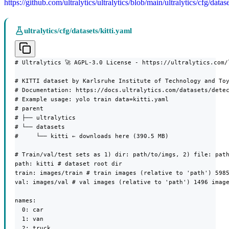
https://github.com/ultralytics/ultralytics/blob/main/ultralytics/cfg/datase
ultralytics/cfg/datasets/kitti.yaml
# Ultralytics 🚀 AGPL-3.0 License - https://ultralytics.com/l
# KITTI dataset by Karlsruhe Institute of Technology and Toy
# Documentation: https://docs.ultralytics.com/datasets/detec
# Example usage: yolo train data=kitti.yaml

# parent

# ├── ultralytics

# └── datasets

#     └── kitti ← downloads here (390.5 MB)

# Train/val/test sets as 1) dir: path/to/imgs, 2) file: path
path: kitti # dataset root dir

train: images/train # train images (relative to 'path') 5985
val: images/val # val images (relative to 'path') 1496 image
names:

  0: car

  1: van

  2: truck
