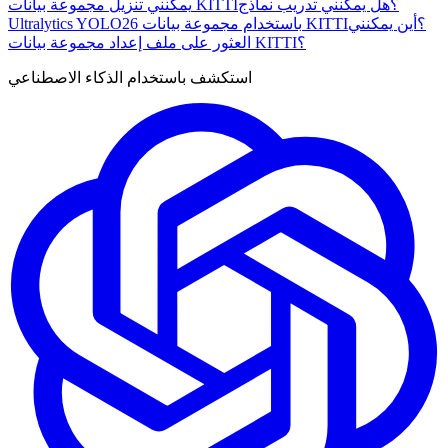
يمكنني تنزيل مجموعة بيانات KITTI؟
هل يمكنني تدريب نماذج
Ultralytics YOLO26 باستخدام مجموعة بيانات KITTI؟
أين يمكنني
العثور على ملف إعداد مجموعة بيانات KITTI؟
استكشف باستخدام الذكاء الاصطناعي