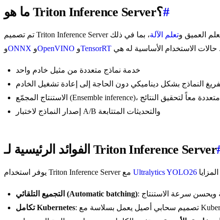
#
ما هو Triton Inference Server؟
التعلم العميق و
تعلم الآلة
TensorRT
و
OpenVINO
و
ONNX
و
خدمة نماذج متعددة من مثيل خادم واحد
ريغ النماذج بشكل ديناميكي دون الحاجة إلى إعادة تشغيل الخادم
مح باستخدام نماذج متعددة معاً لتحقيق النتائج
إصدار النماذج لاختبار A/B والتحديثات المتتابعة
الفوائد الرئيسية لـ Triton Inference Server
Ultralytics YOLO26
يوفر استخدام Triton Inference Server مع
بة ويحسن سرعة الاستنتاج
التجميع التلقائي (Automatic batching)
تكامل Kubernetes