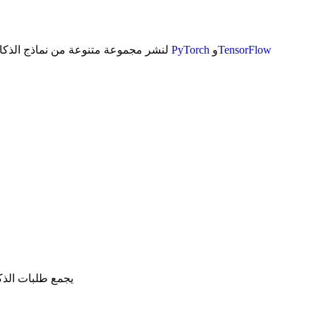
TensorFlow
و
PyTorch
، بما في ذلك
تم تصميم Triton Inference Server لنشر مجموعة 
: يجمع طلبات الذ