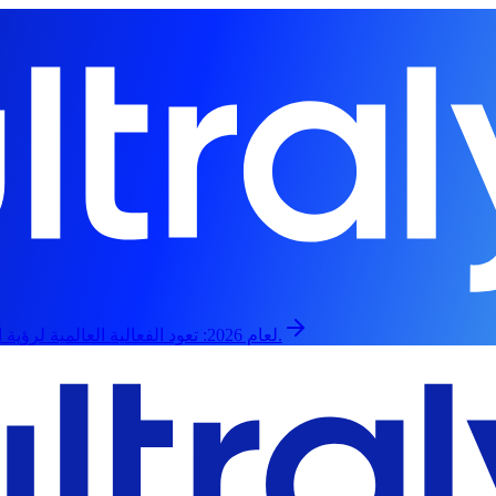
تعود الفعالية العالمية لرؤية الذكاء الاصطناعي في 13 سبتمبر، حضورياً وعبر الإنترنت.
رؤية YOLO لعام 2026: