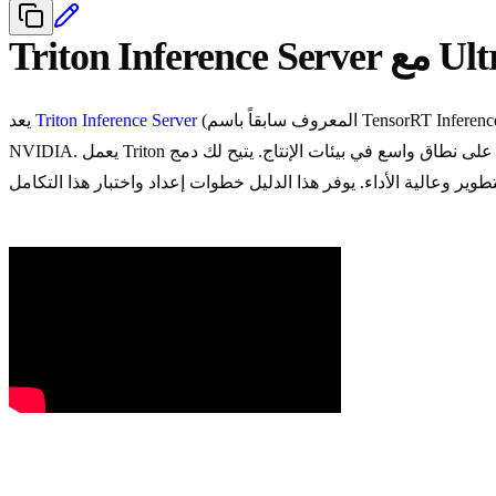
Ultralyt
(المعروف سابقاً باسم TensorRT Inference Server) حلاً برمجياً مفتوح المصدر تم تطويره بواسطة NVIDIA. وهو يوفر حلاً للاستنتاج السحابي مُحسّناً لوحدات معالجة الرسومات
Triton Inference Server
يعد