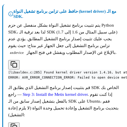
حافظ على تزامن برنامج تشغيل النواة (kernel driver) مع الـ
SDK.
يتم تثبيت برنامج تشغيل النواة بشكل منفصل عن حزم Python
SDK، لذا بعد ترقية الـ SDK (على سبيل المثال من 1.6 إلى 1.7)
يجب عليك تثبيت إصدار برنامج التشغيل المطابق. يؤدي عدم
تزامن برنامج التشغيل إلى جعل الجهاز غير متاح: حيث يقوم
بالإبلاغ عن الإصدار المطلوب ويفشل في فتح الجهاز.
axdevice
[libaxldev.c:285] Found kernel driver version 1.4.16, but at
ERROR: AXR_ERROR_CONNECTION_ERROR: Failed to open device me
قم بتثبيت إصدار برنامج التشغيل الذي يطابق الـ SDK الخاص بك
. إذا كنت تقوم
Step 3: Install the Metis kernel driver
— راجع
بالفعل بتشغيل إصدار سابق من الـ SDK على Ubuntu، فقم
بتحديث برنامج التشغيل وإعادة تحميل وحدة النواة (لا يلزم إعادة
التشغيل):