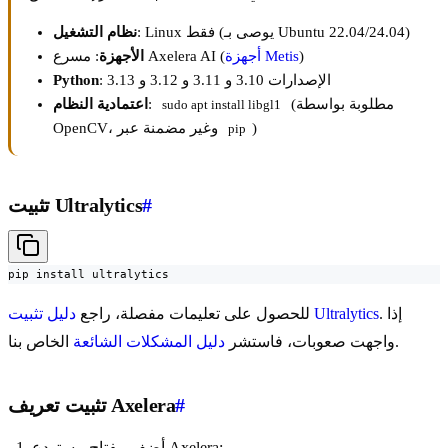
: Linux فقط (يوصى بـ Ubuntu 22.04/24.04)
نظام التشغيل
)
أجهزة Metis
: مسرع Axelera AI (
الأجهزة
: الإصدارات 3.10 و 3.11 و 3.12 و 3.13
Python
(مطلوبة بواسطة
:
اعتمادية النظام
sudo apt install libgl1
)
OpenCV، وغير مضمنة عبر
pip
#
تثبيت Ultralytics
pip install ultralytics
. إذا
دليل تثبيت Ultralytics
للحصول على تعليمات مفصلة، راجع
الخاص بنا.
واجهت صعوبات، فاستشر
دليل المشكلات الشائعة
#
تثبيت تعريف Axelera
أضف مفتاح مستودع Axelera: