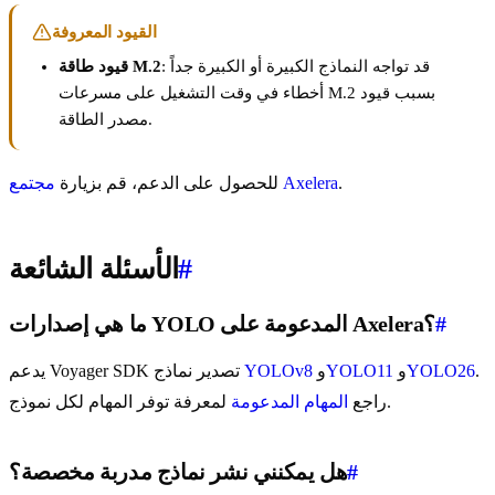
القيود المعروفة
: قد تواجه النماذج الكبيرة أو الكبيرة جداً
قيود طاقة M.2
أخطاء في وقت التشغيل على مسرعات M.2 بسبب قيود
مصدر الطاقة.
.
مجتمع Axelera
للحصول على الدعم، قم بزيارة
#
الأسئلة الشائعة
#
ما هي إصدارات YOLO المدعومة على Axelera؟
.
YOLO26
و
YOLO11
و
YOLOv8
يدعم Voyager SDK تصدير نماذج
لمعرفة توفر المهام لكل نموذج.
راجع
المهام المدعومة
#
هل يمكنني نشر نماذج مدربة مخصصة؟