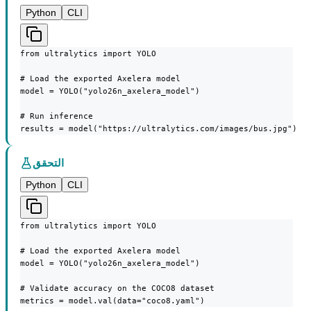
Python
CLI
from ultralytics import YOLO

# Load the exported Axelera model

model = YOLO("yolo26n_axelera_model")

# Run inference

results = model("https://ultralytics.com/images/bus.jpg")
التحقق
Python
CLI
from ultralytics import YOLO

# Load the exported Axelera model

model = YOLO("yolo26n_axelera_model")

# Validate accuracy on the COCO8 dataset

metrics = model.val(data="coco8.yaml")