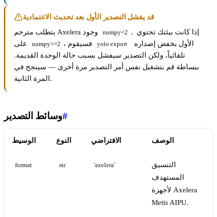
قد يفشل التصدير الأول بعد تحديث الاعتمادية
. إذا كانت بيئتك تحتوي
يتطلب مترجم Axelera وجود
numpy<2
الأول بخفض إصداره
، فسيقوم
على
numpy>=2
yolo export
تلقائياً، ولكن التصدير سيفشل بسبب حالة الوحدة القديمة.
ببساطة قم بتشغيل نفس أمر التصدير مرة أخرى — سينجح في
المرة الثانية.
#
وسائط التصدير
الوصف
الافتراضي
النوع
الوسيط
التنسيق
format
str
'axelera'
المستهدف
لأجهزة Axelera
Metis AIPU.