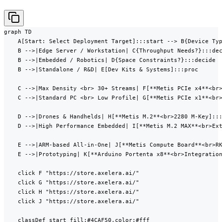
graph TD

    A[Start: Select Deployment Target]:::start --> B{Device Typ
    B -->|Edge Server / Workstation| C{Throughput Needs?}:::dec
    B -->|Embedded / Robotics| D{Space Constraints?}:::decide

    B -->|Standalone / R&D| E[Dev Kits & Systems]:::proc

    C -->|Max Density <br> 30+ Streams| F[**Metis PCIe x4**<br>
    C -->|Standard PC <br> Low Profile| G[**Metis PCIe x1**<br>
    D -->|Drones & Handhelds| H[**Metis M.2**<br>2280 M-Key]:::
    D -->|High Performance Embedded| I[**Metis M.2 MAX**<br>Ext
    E -->|ARM-based All-in-One| J[**Metis Compute Board**<br>RK
    E -->|Prototyping| K[**Arduino Portenta x8**<br>Integration
    click F "https://store.axelera.ai/"

    click G "https://store.axelera.ai/"

    click H "https://store.axelera.ai/"

    click J "https://store.axelera.ai/"

    classDef start fill:#4CAF50,color:#fff
