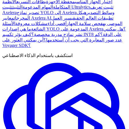
اختيار الجهاز المناسب
محفظة الأجهزة
بطاقات التسريع
الأنظمة
تثبيت تعريف
تثبيت Ultralytics
المتكاملة
المهام المدعومة
التثبيت
وسائط التصدير
هيكل
تصدير نماذج YOLO إلى Axelera
Axelera
تطبيقات العالم الحقيقي
سير العمل
معايير Axelera AI
المخرجات
الموصى به
فحص سلامة الجهاز
أقصى أداء
مشكلات معروفة
الأسئلة
ما هي إصدارات YOLO المدعومة على Axelera؟
هل يمكنني
الشائعة
كيف يؤثر تكميم INT8 على الدقة؟
كم
نشر نماذج مدربة مخصصة؟
عدد صور المعايرة التي يجب أن أستخدمها؟
أين يمكنني العثور على
Voyager SDK؟
استكشف باستخدام الذكاء الاصطناعي