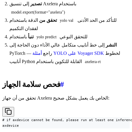
إلى تنسيق Axelera باستخدام
تصدير
model.export(format="axelera")
للتأكد من الحد الأدنى
الدقة باستخدام
تحقق من
yolo val
لفقدان التكميم
للتحقق النوعي
باستخدام
تنبأ
yolo predict
النشر
إلى خط أنابيب متكامل عالي الأداء دون الحاجة إلى
لخطوط
أمثلة YOLO على Voyager SDK
PyTorch — راجع
أنابيب Python القابلة للتكوين باستخدام
axelera-rt
#
فحص سلامة الجهاز
تحقق من أن جهاز Axelera الخاص بك يعمل بشكل صحيح:
# if axdevice cannot be found, please run at least one inferenc
axdevice