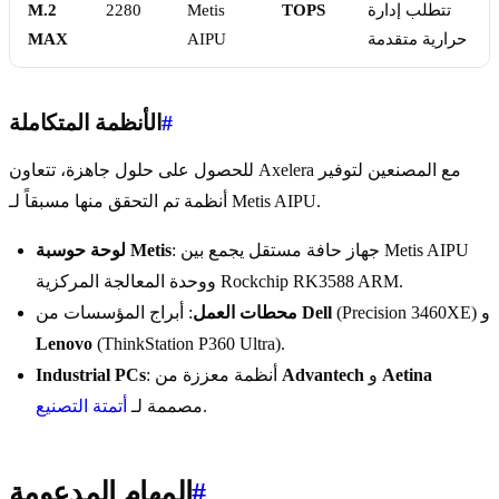
تتطلب إدارة
TOPS
Metis
2280
M.2
حرارية متقدمة
AIPU
MAX
#
الأنظمة المتكاملة
للحصول على حلول جاهزة، تتعاون Axelera مع المصنعين لتوفير
أنظمة تم التحقق منها مسبقاً لـ Metis AIPU.
: جهاز حافة مستقل يجمع بين Metis AIPU
لوحة حوسبة Metis
ووحدة المعالجة المركزية Rockchip RK3588 ARM.
(Precision 3460XE) و
Dell
: أبراج المؤسسات من
محطات العمل
Lenovo
(ThinkStation P360 Ultra).
Aetina
و
Advantech
: أنظمة معززة من
Industrial PCs
.
مصممة لـ
أتمتة التصنيع
#
المهام المدعومة