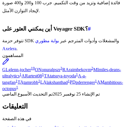
فائدة إضافية وتزيد من وقت التكميم. جرب 100 و200 و400 صورة
لإيجاد التوازن الأمثل.
#
أين يمكنني العثور على Voyager SDK؟
تتوفر حزمة SDK والمشغلات وأدوات المترجم عبر
بوابة مطوري
Axelera
.
المساهمون
19
3
2
GL
glenn-jocher
ON
onuralpszr
RA
raimbekovm
MI
miles-deans-
1
1
1
ultralytics
AR
artest08
TA
tatsuya-toyoda
A-
a-
1
1
1
1
tangfan
TA
tamrobb
LA
lakshanthad
PD
pderrenger
AM
ambitious-
1
octopus
تم الإنشاء
25 نوفمبر 2025
تم التحديث
الأسبوع الماضي
التعليقات
في هذه الصفحة