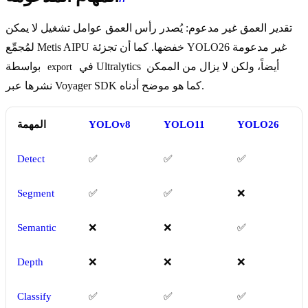
تقدير العمق غير مدعوم: يُصدر رأس العمق عوامل تشغيل لا يمكن
لمُجمِّع Metis AIPU خفضها. كما أن تجزئة YOLO26 غير مدعومة
في Ultralytics أيضاً، ولكن لا يزال من الممكن
بواسطة
export
نشرها عبر Voyager SDK كما هو موضح أدناه.
YOLO26
YOLO11
YOLOv8
المهمة
Detect
✅
✅
✅
Segment
✅
✅
❌
Semantic
❌
❌
✅
Depth
❌
❌
❌
Classify
✅
✅
✅