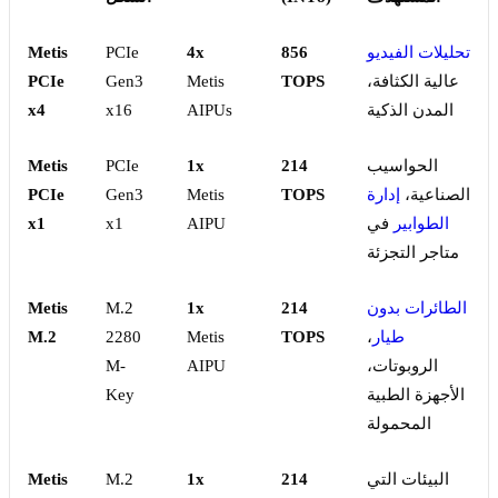
تحليلات الفيديو
856
4x
PCIe
Metis
عالية الكثافة،
TOPS
Metis
Gen3
PCIe
المدن الذكية
AIPUs
x16
x4
الحواسيب
214
1x
PCIe
Metis
الصناعية،
إدارة
TOPS
Metis
Gen3
PCIe
الطوابير
في
AIPU
x1
x1
متاجر التجزئة
الطائرات بدون
214
1x
M.2
Metis
طيار
،
TOPS
Metis
2280
M.2
الروبوتات،
AIPU
M-
الأجهزة الطبية
Key
المحمولة
البيئات التي
214
1x
M.2
Metis