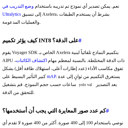
نعم. يمكن تصدير أي نموذج تم تدريبه باستخدام
وضع التدريب في
إلى تنسيق Axelera، بشرط أن يستخدم الطبقات
Ultralytics
والعمليات المدعومة.
#
كيف يؤثر تكميم INT8 على الدقة؟
يقوم Voyager SDK الخاص بـ Axelera بتكميم النماذج تلقائياً لبنية
AIPU ذات الدقة المختلطة. بالنسبة لمعظم مهام
اكتشاف الكائنات
،
تفوق مكاسب الأداء (عدد إطارات أعلى، استهلاك طاقة أقل) بشكل
. يستغرق التكميم من ثوانٍ إلى عدة
mAP
كبير التأثير البسيط على
بعد التصدير
ساعات حسب حجم النموذج. قم بتشغيل
yolo val
للتحقق من الدقة.
#
كم عدد صور المعايرة التي يجب أن أستخدمها؟
نوصي باستخدام 100 إلى 400 صورة. أكثر من 400 صورة لا تقدم أي