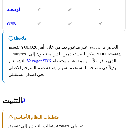
✅
✅
✅
الوضعية
OBB
✅
✅
✅
ملاحظة
الخاص بـ
تقسيم YOLO26 غير مدعوم بعد من خلال أمر
export
Ultralytics. يمكن للمستخدمين الذين يحتاجون إلى YOLO26-seg
، الذي يوفر حلاً
باستخدام
Voyager SDK
النشر عبر
deploy.py
بديلاً في مساحة المستخدم. سيتم إضافة دعم المترجم الأصلي
في إصدار مستقبلي.
#
التثبيت
متطلبات النظام الأساسي
يتطلب التصدير إلى تنسيق Axelera ما يلي: