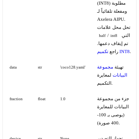
(INT8) مطلوبة
ومفعلة تلقائياً لـ
Axelera AIPU.
تحل محل علامات
التي
/
half
int8
تم إيقاف دعمها.
.
تكميم INT8
راجع
تهيئة
مجموعة
data
str
'coco128.yaml'
البيانات
لمعايرة
التكميم.
جزء من مجموعة
fraction
float
1.0
البيانات للمعايرة
(يوصى بـ 100-
400 صورة).
جهاز التصدير:
device
str
None