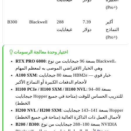
(Pro+)
أكبر
7.39
288
Blackwell
B300
النماذج
دولار
غيغابايت
(Pro+)
اختيار وحدة معالجة الرسومات
: بسعة 96 جيجابايت من نوع Blackwell،
RTX PRO 6000
وهي الخيار الافتراضي الموصى به لمعظم المهام
: بسعة 80 جيجابايت HBM2e — خيار قوي
A100 SXM
لأحجام الدفعات الكبيرة أو النماذج الأكبر
: بسعة 80–94
H100 PCIe / H100 SXM / H100 NVL
جيجابايت Hopper للتدريب الحساس للوقت (متاحة في جميع
الخطط)
: بسعة 141–143 جيجابايت Hopper
H200 NVL / H200 SXM
لأحمال العمل ذات الذاكرة العالية (متاحة في جميع الخطط)
: بسعة 180–288 جيجابايت من نوع NVIDIA
B200 / B300