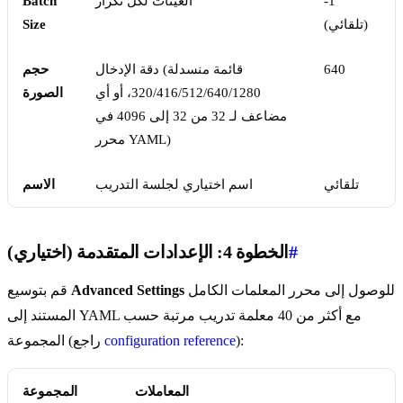
-1
العينات لكل تكرار
Batch
(تلقائي)
Size
640
دقة الإدخال (قائمة منسدلة
حجم
320/416/512/640/1280، أو أي
الصورة
مضاعف لـ 32 من 32 إلى 4096 في
محرر YAML)
تلقائي
اسم اختياري لجلسة التدريب
الاسم
#
الخطوة 4: الإعدادات المتقدمة (اختياري)
للوصول إلى محرر المعلمات الكامل
Advanced Settings
قم بتوسيع
المستند إلى YAML مع أكثر من 40 معلمة تدريب مرتبة حسب
):
configuration reference
المجموعة (راجع
المعاملات
المجموعة