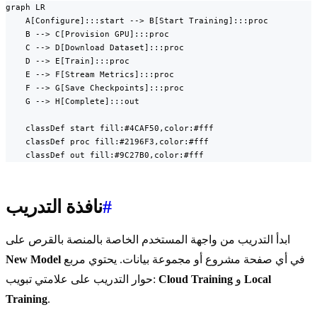
graph LR

    A[Configure]:::start --> B[Start Training]:::proc

    B --> C[Provision GPU]:::proc

    C --> D[Download Dataset]:::proc

    D --> E[Train]:::proc

    E --> F[Stream Metrics]:::proc

    F --> G[Save Checkpoints]:::proc

    G --> H[Complete]:::out

    classDef start fill:#4CAF50,color:#fff

    classDef proc fill:#2196F3,color:#fff

    classDef out fill:#9C27B0,color:#fff
#
نافذة التدريب
ابدأ التدريب من واجهة المستخدم الخاصة بالمنصة بالقرص على
في أي صفحة مشروع أو مجموعة بيانات. يحتوي مربع
New Model
Local
و
Cloud Training
حوار التدريب على علامتي تبويب:
Training
.