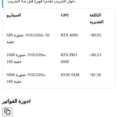
حوار التدريب تقديراً فورياً قبل بدء التدريب.
التكلفة
GPU
السيناريو
التقديرية
~$0.03
RTX 4090
500 صورة، YOLO26n، 50
حقبة
~$0.23
RTX PRO
1000 صورة، YOLO26n،
6000
100 حقبة
~$1.56
H100 SXM
5000 صورة، YOLO26s،
100 حقبة
#
دورة الفواتير