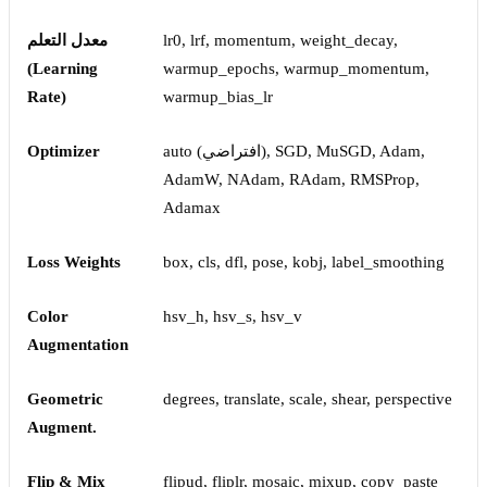
lr0, lrf, momentum, weight_decay,
معدل التعلم
(Learning
warmup_epochs, warmup_momentum,
Rate)
warmup_bias_lr
auto (افتراضي), SGD, MuSGD, Adam,
Optimizer
AdamW, NAdam, RAdam, RMSProp,
Adamax
Loss Weights
box, cls, dfl, pose, kobj, label_smoothing
Color
hsv_h, hsv_s, hsv_v
Augmentation
Geometric
degrees, translate, scale, shear, perspective
Augment.
Flip & Mix
flipud, fliplr, mosaic, mixup, copy_paste