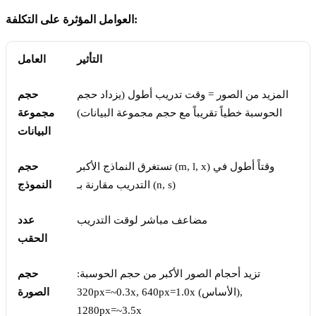
العوامل المؤثرة على التكلفة:
التأثير
العامل
المزيد من الصور = وقت تدريب أطول (يزداد حجم
حجم
الحوسبة خطياً تقريباً مع حجم مجموعة البيانات)
مجموعة
البيانات
تستغرق النماذج الأكبر (m, l, x) وقتاً أطول في
حجم
التدريب مقارنة بـ (n, s)
النموذج
مضاعف مباشر لوقت التدريب
عدد
الحقب
تزيد أحجام الصور الأكبر من حجم الحوسبة:
حجم
320px=~0.3x, 640px=1.0x (الأساس),
الصورة
1280px=~3.5x