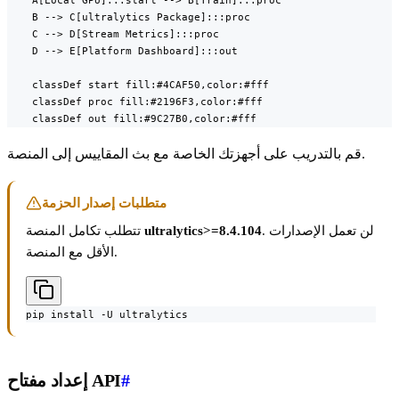
    A[Local GPU]:::start --> B[Train]:::proc

    B --> C[ultralytics Package]:::proc

    C --> D[Stream Metrics]:::proc

    D --> E[Platform Dashboard]:::out

    classDef start fill:#4CAF50,color:#fff

    classDef proc fill:#2196F3,color:#fff

    classDef out fill:#9C27B0,color:#fff
قم بالتدريب على أجهزتك الخاصة مع بث المقاييس إلى المنصة.
متطلبات إصدار الحزمة
. لن تعمل الإصدارات
ultralytics>=8.4.104
تتطلب تكامل المنصة
الأقل مع المنصة.
pip install -U ultralytics
#
إعداد مفتاح API