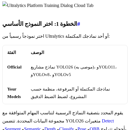
#
الخطوة 1: اختر النموذج الأساسي
اختر نموذجاً رسمياً من Ultralytics أو أحد نماذجك المكتملة:
الوصف
الفئة
نماذج مشاريع YOLO26 (موصى به)، وYOLO11،
Official
وYOLOv8، وYOLOv5
نماذجك المكتملة أو المرفوعة، منظمة حسب
Your
المشروع، لضبط الضبط الدقيق
Models
يقوم المحدد بتصفية النماذج الرسمية لتناسب المهام المتوافقة مع
Detect
مجموعة البيانات المحددة. تتضمن YOLO26 متغيرات
بأحجام تتراوح
OBB
و
Pose
و
Classify
و
Depth
و
Semantic
و
Segment
و