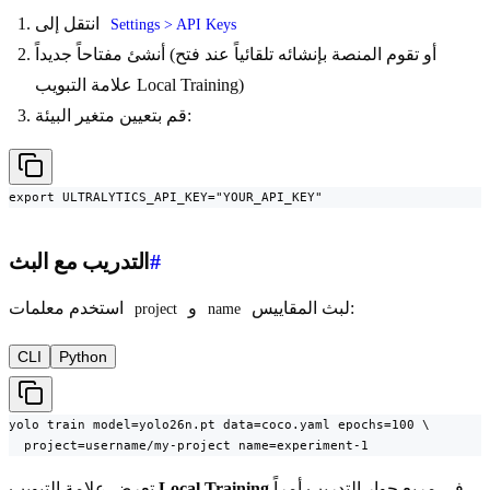
انتقل إلى
Settings > API Keys
أنشئ مفتاحاً جديداً (أو تقوم المنصة بإنشائه تلقائياً عند فتح
علامة التبويب Local Training)
قم بتعيين متغير البيئة:
export ULTRALYTICS_API_KEY="YOUR_API_KEY"
#
التدريب مع البث
لبث المقاييس:
و
استخدم معلمات
project
name
CLI
Python
yolo train model=yolo26n.pt data=coco.yaml epochs=100 \

  project=username/my-project name=experiment-1
في مربع حوار التدريب أمراً
Local Training
تعرض علامة التبويب