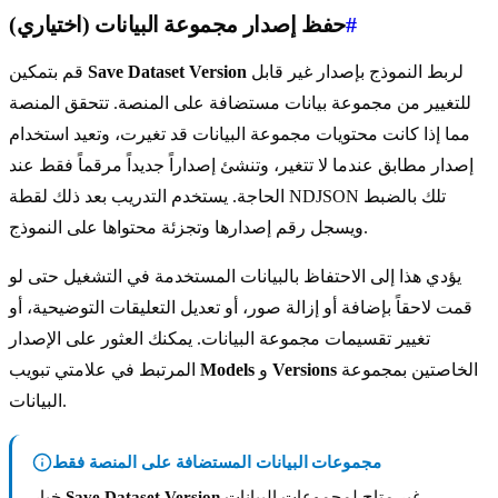
#
حفظ إصدار مجموعة البيانات (اختياري)
لربط النموذج بإصدار غير قابل
Save Dataset Version
قم بتمكين
للتغيير من مجموعة بيانات مستضافة على المنصة. تتحقق المنصة
مما إذا كانت محتويات مجموعة البيانات قد تغيرت، وتعيد استخدام
إصدار مطابق عندما لا تتغير، وتنشئ إصداراً جديداً مرقماً فقط عند
الحاجة. يستخدم التدريب بعد ذلك لقطة NDJSON تلك بالضبط
ويسجل رقم إصدارها وتجزئة محتواها على النموذج.
يؤدي هذا إلى الاحتفاظ بالبيانات المستخدمة في التشغيل حتى لو
قمت لاحقاً بإضافة أو إزالة صور، أو تعديل التعليقات التوضيحية، أو
تغيير تقسيمات مجموعة البيانات. يمكنك العثور على الإصدار
الخاصتين بمجموعة
Versions
و
Models
المرتبط في علامتي تبويب
البيانات.
مجموعات البيانات المستضافة على المنصة فقط
غير متاح لمجموعات البيانات
Save Dataset Version
خيار