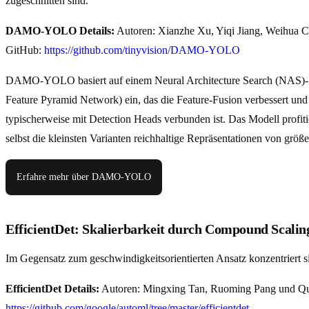
zugeschnitten sind.
DAMO-YOLO Details:
Autoren: Xianzhe Xu, Yiqi Jiang, Weihua 
GitHub:
https://github.com/tinyvision/DAMO-YOLO
DAMO-YOLO basiert auf einem Neural Architecture Search (NAS)-Bac
Feature Pyramid Network) ein, das die Feature-Fusion verbessert un
typischerweise mit Detection Heads verbunden ist. Das Modell profi
selbst die kleinsten Varianten reichhaltige Repräsentationen von größ
Erfahre mehr über DAMO-YOLO
EfficientDet: Skalierbarkeit durch Compound Scalin
Im Gegensatz zum geschwindigkeitsorientierten Ansatz konzentriert s
EfficientDet Details:
Autoren: Mingxing Tan, Ruoming Pang und Qu
https://github.com/google/automl/tree/master/efficientdet