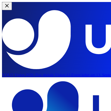
YOLO Vision 2026:
Das globale Vision AI-Event kehrt am 13. Septe
Zum Hauptinhalt springen