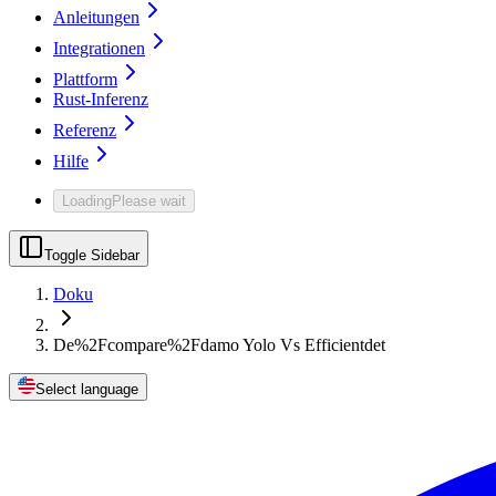
Anleitungen
Integrationen
Plattform
Rust-Inferenz
Referenz
Hilfe
Loading
Please wait
Toggle Sidebar
Doku
De%2Fcompare%2Fdamo Yolo Vs Efficientdet
Select language