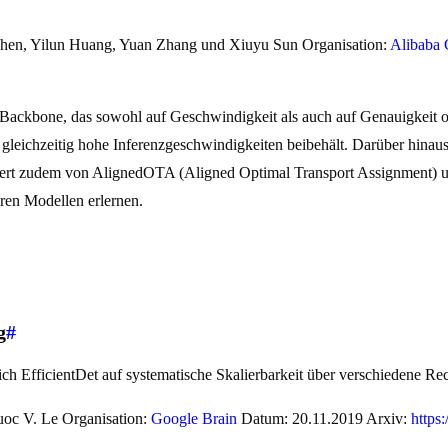
Chen, Yilun Huang, Yuan Zhang und Xiuyu Sun Organisation:
Alibaba
kbone, das sowohl auf Geschwindigkeit als auch auf Genauigkeit op
d gleichzeitig hohe Inferenzgeschwindigkeiten beibehält. Darüber hin
tiert zudem von AlignedOTA (Aligned Optimal Transport Assignment) und
eren Modellen erlernen.
g
#
ich EfficientDet auf systematische Skalierbarkeit über verschiedene R
oc V. Le Organisation:
Google Brain
Datum: 20.11.2019 Arxiv:
https