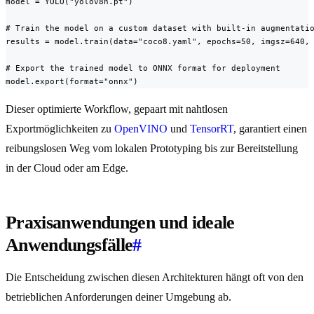
model = YOLO("yolov8n.pt")

# Train the model on a custom dataset with built-in augmentatio
results = model.train(data="coco8.yaml", epochs=50, imgsz=640, 
# Export the trained model to ONNX format for deployment

model.export(format="onnx")
Dieser optimierte Workflow, gepaart mit nahtlosen
Exportmöglichkeiten zu
OpenVINO
und
TensorRT
, garantiert einen
reibungslosen Weg vom lokalen Prototyping bis zur Bereitstellung
in der Cloud oder am Edge.
Praxisanwendungen und ideale
Anwendungsfälle
#
Die Entscheidung zwischen diesen Architekturen hängt oft von den
betrieblichen Anforderungen deiner Umgebung ab.