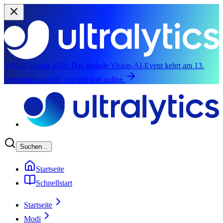
YOLO Vision 2026:
Das globale Vision-AI-Event kehrt am 13.
September zurück, vor Ort und online.
Zum Hauptinhalt springen
Suchen...
Startseite
Schnellstart
Startseite
Modi