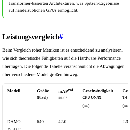
Transformer-basierten Architekturen, was Spitzen-Ergebnisse
auf handelsüblichen GPUs ermöglicht.
Leistungsvergleich
#
Beim Vergleich roher Metriken ist es entscheidend zu analysieren,
wie sich theoretische Fähigkeiten auf die Hardware-Performance
übertragen. Die folgende Tabelle veranschaulicht die Abwägungen
über verschiedene Modellgrößen hinweg.
val
Modell
Größe
Geschwindigkeit
Ges
mAP
(Pixel)
CPU ONNX
T4 
50-95
(ms)
(ms)
DAMO-
640
42.0
-
2.3
YOLOt