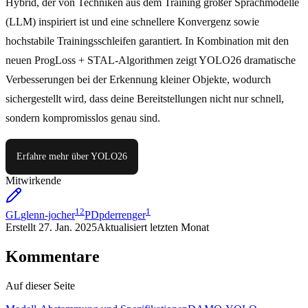
Hybrid, der von Techniken aus dem Training großer Sprachmodelle
(LLM) inspiriert ist und eine schnellere Konvergenz sowie
hochstabile Trainingsschleifen garantiert. In Kombination mit den
neuen ProgLoss + STAL-Algorithmen zeigt YOLO26 dramatische
Verbesserungen bei der Erkennung kleiner Objekte, wodurch
sichergestellt wird, dass deine Bereitstellungen nicht nur schnell,
sondern kompromisslos genau sind.
Erfahre mehr über YOLO26
Mitwirkende
12
1
GL
glenn-jocher
PD
pderrenger
Erstellt
27. Jan. 2025
Aktualisiert
letzten Monat
Kommentare
Auf dieser Seite