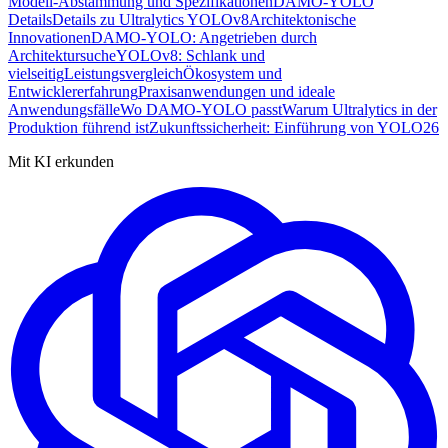
Modell-Abstammung und Spezifikationen
DAMO-YOLO
Details
Details zu Ultralytics YOLOv8
Architektonische
Innovationen
DAMO-YOLO: Angetrieben durch
Architektursuche
YOLOv8: Schlank und
vielseitig
Leistungsvergleich
Ökosystem und
Entwicklererfahrung
Praxisanwendungen und ideale
Anwendungsfälle
Wo DAMO-YOLO passt
Warum Ultralytics in der
Produktion führend ist
Zukunftssicherheit: Einführung von YOLO26
Mit KI erkunden