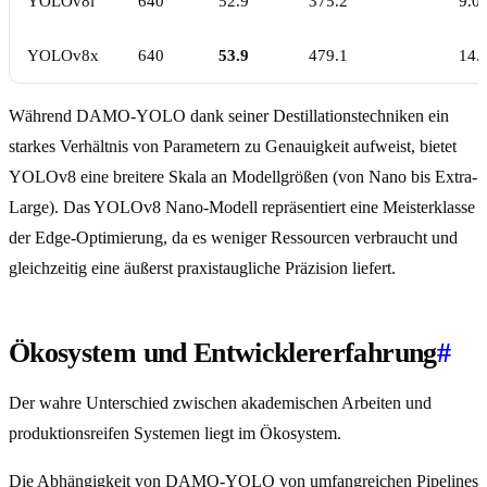
YOLOv8l
640
52.9
375.2
9.0
YOLOv8x
640
53.9
479.1
14.
Während DAMO-YOLO dank seiner Destillationstechniken ein
starkes Verhältnis von Parametern zu Genauigkeit aufweist, bietet
YOLOv8 eine breitere Skala an Modellgrößen (von Nano bis Extra-
Large). Das YOLOv8 Nano-Modell repräsentiert eine Meisterklasse
der Edge-Optimierung, da es weniger Ressourcen verbraucht und
gleichzeitig eine äußerst praxistaugliche Präzision liefert.
Ökosystem und Entwicklererfahrung
#
Der wahre Unterschied zwischen akademischen Arbeiten und
produktionsreifen Systemen liegt im Ökosystem.
Die Abhängigkeit von DAMO-YOLO von umfangreichen Pipelines